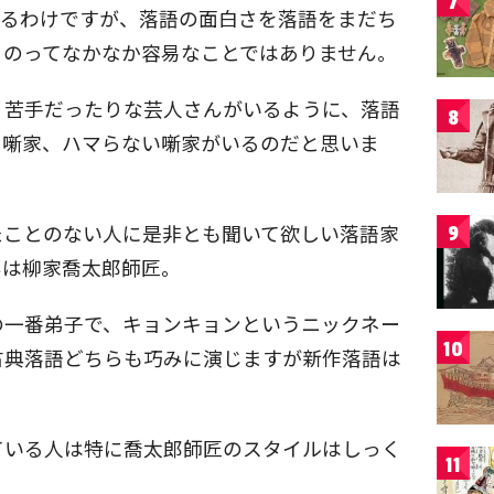
7
くるわけですが、落語の面白さを落語をまだち
るのってなかなか容易なことではありません。
り苦手だったりな芸人さんがいるように、落語
8
る噺家、ハマらない噺家がいるのだと思いま
たことのない人に是非とも聞いて欲しい落語家
9
んは柳家喬太郎師匠。
の一番弟子で、キョンキョンというニックネー
10
古典落語どちらも巧みに演じますが新作落語は
ている人は特に喬太郎師匠のスタイルはしっく
11