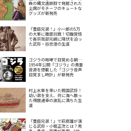
森の縄文遺跡群で発掘された
土偶がモチーフのキュートな
グッズが新発売
『豊臣兄弟！』小一郎の5万
の大軍に徹底抗戦！切腹覚悟
で長宗我部元親に降伏を迫っ
た武将・谷忠澄の生涯
ゴジラの咆哮で目覚める朝…
1954年公開『ゴジラ』の貴重
音源を搭載した「ゴジラ音声
目覚まし時計」が新発売
村上水軍を率いた戦国武将！
幼い弟を支え、共に海へ散っ
た得居通幸の波乱に満ちた生
涯
『豊臣兄弟！』で萩原護が演
じる武将・小堀正次とは？秀
長・秀吉・家康が重用、“出