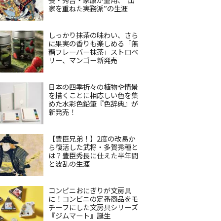
家を重ねた実務派”の生涯
しっかり抹茶の味わい、さら
に果実の香りも楽しめる「無
糖フレーバー抹茶」ストロベ
リー、マンゴー新発売
日本の四季折々の植物や情景
を描くことに相応しい色を集
めた水彩色鉛筆『色辞典』が
新発売！
【豊臣兄弟！】2度の改易か
ら復活した武将・多賀秀種と
は？豊臣秀長に仕えた半年間
と波乱の生涯
コンビニおにぎりが文房具
に！コンビニの定番商品をモ
チーフにした文房具シリーズ
『ジムマート』誕生