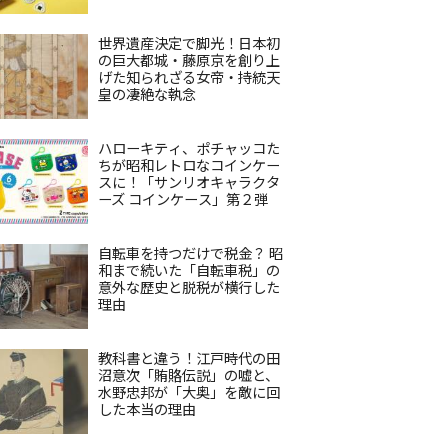
世界遺産決定で脚光！日本初
の巨大都城・藤原京を創り上
げた知られざる女帝・持統天
皇の凄絶な執念
ハローキティ、ポチャッコた
ちが昭和レトロなコインケー
スに！「サンリオキャラクタ
ーズ コインケース」第２弾
自転車を持つだけで税金？ 昭
和まで続いた「自転車税」の
意外な歴史と脱税が横行した
理由
教科書と違う！江戸時代の田
沼意次「賄賂伝説」の嘘と、
水野忠邦が「大奥」を敵に回
した本当の理由