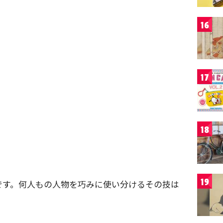
16
17
18
19
です。何人もの人物を巧みに使い分けるその技は