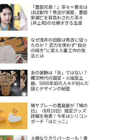
『豊臣兄弟！』茶々＝悪女は
ほぼ創作？秀吉が溺愛、豊臣
家滅亡を背負わされた茶々
(井上和)の壮絶すぎる生涯
なぜ浅井の旧臣は秀吉に従っ
たのか？ 武力を使わず“自分
の味方”に変えた裏工作の技
法とは
あの装飾は「炎」ではない？
縄文時代の国宝・火焔型土
器、5000年前の人々が刻んだ
謎とデザインの秘密
鳩サブレーの豊島屋が『鳩の
日』（8月10日）限定グッズ
詳細を発表！今年はシリコン
ポーチ「はとっこ」
土偶なりきりパーカーも！青