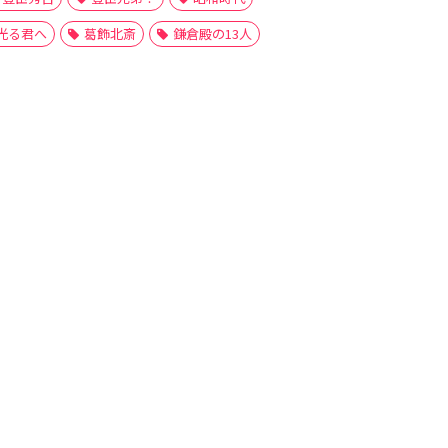
光る君へ
葛飾北斎
鎌倉殿の13人