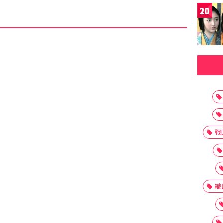
20
戦
織