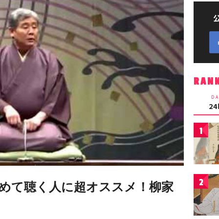
RAN
DA
2
1
2
めて聴く人に超オススメ！柳家
め