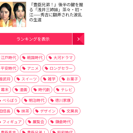
『豊臣兄弟！』後半の鍵を握
る「浅井三姉妹」茶々・初・
江——秀吉に翻弄された波乱
の生涯
ランキングを表示
江戸時代
戦国時代
大河ドラマ
平安時代
アニメ
ロングセラー
国武将
スイーツ
雑学
お菓子
幕末
漫画
時代劇
テレビ
べらぼう
明治時代
徳川家康
田信長
抹茶
デザイン
文房具
フィギュア
展覧会
鎌倉時代
豊臣秀吉
豊臣兄弟！
昭和時代