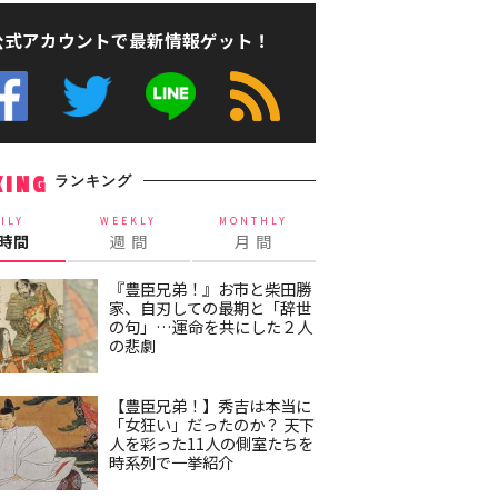
公式アカウントで最新情報ゲット！
ランキング
KING
ILY
WEEKLY
MONTHLY
4時間
週 間
月 間
『豊臣兄弟！』お市と柴田勝
家、自刃しての最期と「辞世
の句」…運命を共にした２人
の悲劇
【豊臣兄弟！】秀吉は本当に
「女狂い」だったのか？ 天下
人を彩った11人の側室たちを
時系列で一挙紹介