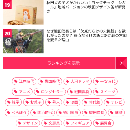
秋田犬の子犬がかわいい！ヨックモック「シガ
19
ール」地域バージョンの秋田デザイン缶が新発
売
なぜ織田信長らは「欠点だらけの火縄銃」を欲
20
しがったのか？ 弱点だらけの新兵器が戦の常識
を変えた理由
ランキングを表示
江戸時代
戦国時代
大河ドラマ
平安時代
アニメ
ロングセラー
戦国武将
スイーツ
雑学
お菓子
幕末
漫画
時代劇
テレビ
べらぼう
明治時代
徳川家康
織田信長
抹茶
デザイン
文房具
フィギュア
展覧会