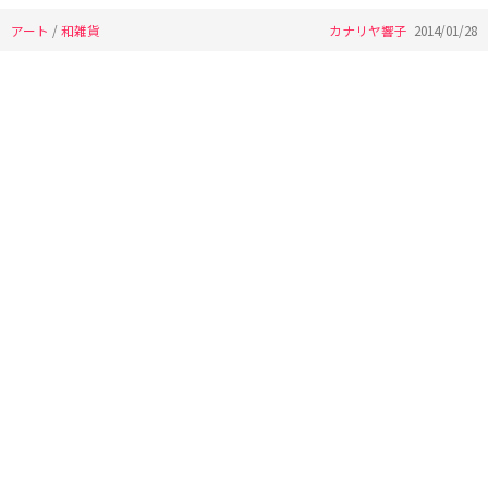
アート
/
和雑貨
カナリヤ響子
2014/01/28