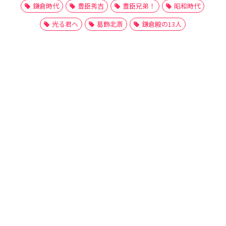
鎌倉時代
豊臣秀吉
豊臣兄弟！
昭和時代
光る君へ
葛飾北斎
鎌倉殿の13人