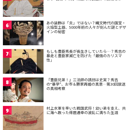
あの装飾は「炎」ではない？縄文時代の国宝・
6
火焔型土器、5000年前の人々が刻んだ謎とデザ
インの秘密
もしも豊臣秀長が長生きしていたら…？秀吉の
7
暴走と豊臣家滅亡を防げた「最強のカリスマ
性」
『豊臣兄弟！』三法師の誘拐は史実？秀吉
8
の“暴挙”、お市＆勝家再婚の真意…第30回放送
の真相考察
村上水軍を率いた戦国武将！幼い弟を支え、共
9
に海へ散った得居通幸の波乱に満ちた生涯