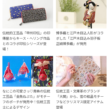
伝統的工芸品「甲州印伝」の印
博多織と江戸木目込人形がコラ
傳屋からキース・ヘリング作品
ボした「江戸木目込み羽子板
とのコラボ印伝シリーズが登
正絹博多織」が発売
場！
なにこの可愛さっ♡青森の伝統
伝統工芸・文庫革のブランド
工芸品「金魚ねぷた」がモチー
「大関」から、雪の結晶モチー
フのポーチが発売中！伝統工芸
フなどクリスマス限定アイテム
士によるデザイン
登場