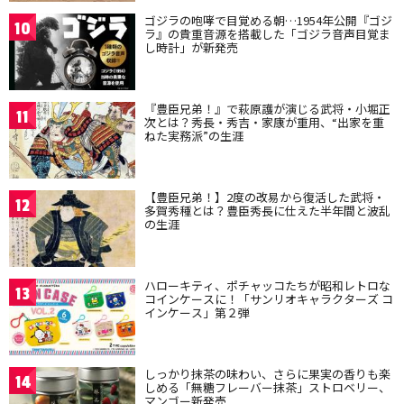
ゴジラの咆哮で目覚める朝…1954年公開『ゴジ
10
ラ』の貴重音源を搭載した「ゴジラ音声目覚ま
し時計」が新発売
『豊臣兄弟！』で萩原護が演じる武将・小堀正
11
次とは？秀長・秀吉・家康が重用、“出家を重
ねた実務派”の生涯
【豊臣兄弟！】2度の改易から復活した武将・
12
多賀秀種とは？豊臣秀長に仕えた半年間と波乱
の生涯
ハローキティ、ポチャッコたちが昭和レトロな
13
コインケースに！「サンリオキャラクターズ コ
インケース」第２弾
しっかり抹茶の味わい、さらに果実の香りも楽
14
しめる「無糖フレーバー抹茶」ストロベリー、
マンゴー新発売