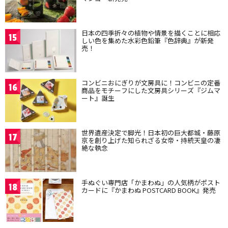
日本の四季折々の植物や情景を描くことに相応
15
しい色を集めた水彩色鉛筆『色辞典』が新発
売！
コンビニおにぎりが文房具に！コンビニの定番
16
商品をモチーフにした文房具シリーズ『ジムマ
ート』誕生
世界遺産決定で脚光！日本初の巨大都城・藤原
17
京を創り上げた知られざる女帝・持統天皇の凄
絶な執念
手ぬぐい専門店「かまわぬ」の人気柄がポスト
18
カードに『かまわぬ POSTCARD BOOK』発売