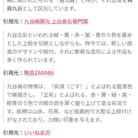
興九谷
として区別しています。
引用元：
九谷焼窯元 上出長右衛門窯
九谷五彩といわれる緑・黄・赤・紫・青の５色を基本
とした上絵を伝統としながらも、昨今では、新しい感
覚のデザインや絵付、それに斬新な造形による作品も
多く作られています。
引用元：
陶芸ZANMAI
九谷焼の特徴は、「呉須（ごす）」とよばれる藍青色
で線描きし、「五彩」とよばれる、赤・黄・緑・紫・
紺青の５色での絵の具を厚く盛り上げて塗る彩法で
す。絵柄は山水、花鳥、など絵画的で大胆な上絵付け
がなされており、力強い印象を与えます。
引用元：
いいね金沢