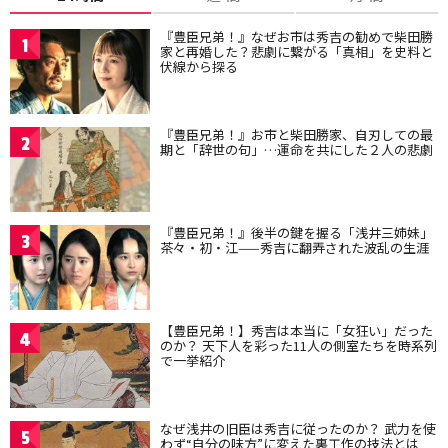
『豊臣兄弟！』なぜお市は秀吉の勧めで柴田勝
1
家と再婚した？悲劇に繋がる「真相」を史料と
伏線から探る
『豊臣兄弟！』お市と柴田勝家、自刃しての最
2
期と「辞世の句」…運命を共にした２人の悲劇
『豊臣兄弟！』後半の鍵を握る「浅井三姉妹」
3
茶々・初・江——秀吉に翻弄された波乱の生涯
【豊臣兄弟！】秀吉は本当に「女狂い」だった
4
のか？ 天下人を彩った11人の側室たちを時系列
で一挙紹介
なぜ浅井の旧臣は秀吉に従ったのか？ 武力を使
5
わず“自分の味方”に変えた裏工作の技法とは