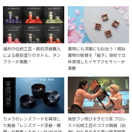
福井の伝統工芸・越前漆器職人
着物にも洋服にも似合う！銘仙
による越前塗りのボトル、タン
着物の紋様を「組子」技術で立
ブラーが素敵！
体表現したイヤアクセサリーが
素敵
カメラのレンズフードを再現し
発想ブッ飛びすぎだろ笑 プロレ
た食器「レンズフード漆器・螺
ス×伝統工芸のコラボ興器（凶
鈿」が発売！キヤノンMJがデザ
器）が仏具のまち富山県高岡市