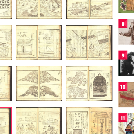
8
9
10
11