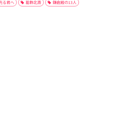
光る君へ
葛飾北斎
鎌倉殿の13人