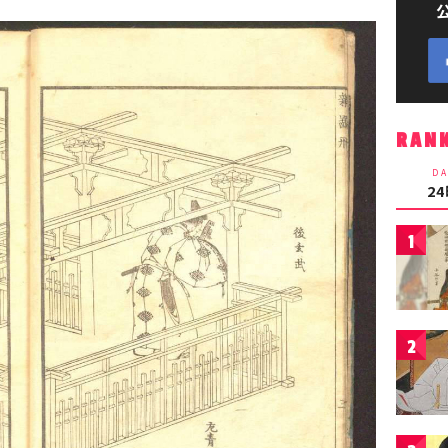
RAN
DA
2
1
2