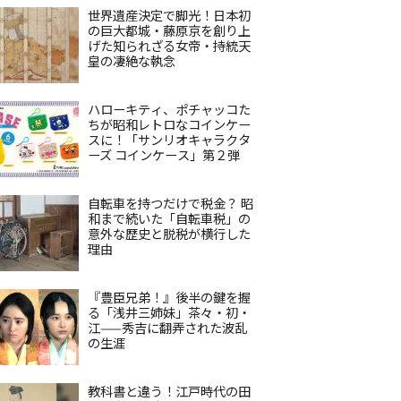
世界遺産決定で脚光！日本初
の巨大都城・藤原京を創り上
げた知られざる女帝・持統天
皇の凄絶な執念
ハローキティ、ポチャッコた
ちが昭和レトロなコインケー
スに！「サンリオキャラクタ
ーズ コインケース」第２弾
自転車を持つだけで税金？ 昭
和まで続いた「自転車税」の
意外な歴史と脱税が横行した
理由
『豊臣兄弟！』後半の鍵を握
る「浅井三姉妹」茶々・初・
江——秀吉に翻弄された波乱
の生涯
教科書と違う！江戸時代の田