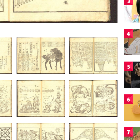
3
4
5
6
7