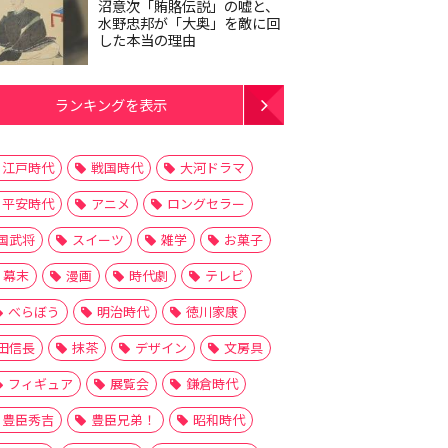
沼意次「賄賂伝説」の嘘と、
水野忠邦が「大奥」を敵に回
した本当の理由
ランキングを表示
江戸時代
戦国時代
大河ドラマ
平安時代
アニメ
ロングセラー
国武将
スイーツ
雑学
お菓子
幕末
漫画
時代劇
テレビ
べらぼう
明治時代
徳川家康
田信長
抹茶
デザイン
文房具
フィギュア
展覧会
鎌倉時代
豊臣秀吉
豊臣兄弟！
昭和時代