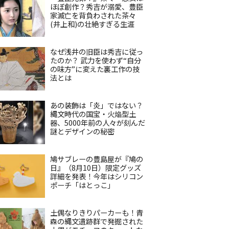
ほぼ創作？秀吉が溺愛、豊臣
家滅亡を背負わされた茶々
(井上和)の壮絶すぎる生涯
なぜ浅井の旧臣は秀吉に従っ
たのか？ 武力を使わず“自分
の味方”に変えた裏工作の技
法とは
あの装飾は「炎」ではない？
縄文時代の国宝・火焔型土
器、5000年前の人々が刻んだ
謎とデザインの秘密
鳩サブレーの豊島屋が『鳩の
日』（8月10日）限定グッズ
詳細を発表！今年はシリコン
ポーチ「はとっこ」
土偶なりきりパーカーも！青
森の縄文遺跡群で発掘された