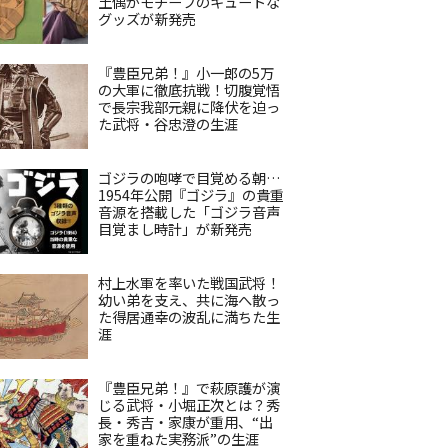
土偶がモチーフのキュートな
グッズが新発売
『豊臣兄弟！』小一郎の5万
の大軍に徹底抗戦！切腹覚悟
で長宗我部元親に降伏を迫っ
た武将・谷忠澄の生涯
ゴジラの咆哮で目覚める朝…
1954年公開『ゴジラ』の貴重
音源を搭載した「ゴジラ音声
目覚まし時計」が新発売
村上水軍を率いた戦国武将！
幼い弟を支え、共に海へ散っ
た得居通幸の波乱に満ちた生
涯
『豊臣兄弟！』で萩原護が演
じる武将・小堀正次とは？秀
長・秀吉・家康が重用、“出
家を重ねた実務派”の生涯