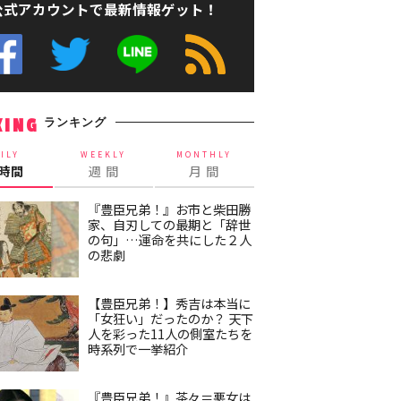
公式アカウントで最新情報ゲット！
ランキング
KING
ILY
WEEKLY
MONTHLY
4時間
週 間
月 間
『豊臣兄弟！』お市と柴田勝
家、自刃しての最期と「辞世
の句」…運命を共にした２人
の悲劇
【豊臣兄弟！】秀吉は本当に
「女狂い」だったのか？ 天下
人を彩った11人の側室たちを
時系列で一挙紹介
『豊臣兄弟！』茶々＝悪女は