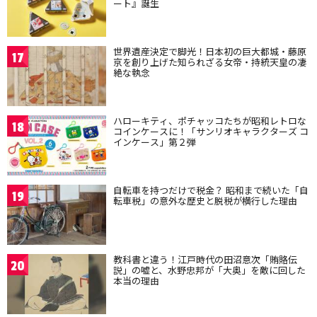
ート』誕生
世界遺産決定で脚光！日本初の巨大都城・藤原
17
京を創り上げた知られざる女帝・持統天皇の凄
絶な執念
ハローキティ、ポチャッコたちが昭和レトロな
18
コインケースに！「サンリオキャラクターズ コ
インケース」第２弾
自転車を持つだけで税金？ 昭和まで続いた「自
19
転車税」の意外な歴史と脱税が横行した理由
教科書と違う！江戸時代の田沼意次「賄賂伝
20
説」の嘘と、水野忠邦が「大奥」を敵に回した
本当の理由