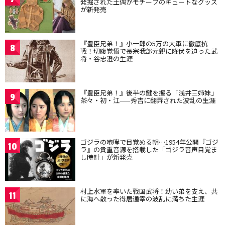
発掘された土偶がモチーフのキュートなグッズ
が新発売
『豊臣兄弟！』小一郎の5万の大軍に徹底抗
8
戦！切腹覚悟で長宗我部元親に降伏を迫った武
将・谷忠澄の生涯
『豊臣兄弟！』後半の鍵を握る「浅井三姉妹」
9
茶々・初・江——秀吉に翻弄された波乱の生涯
ゴジラの咆哮で目覚める朝…1954年公開『ゴジ
10
ラ』の貴重音源を搭載した「ゴジラ音声目覚ま
し時計」が新発売
村上水軍を率いた戦国武将！幼い弟を支え、共
11
に海へ散った得居通幸の波乱に満ちた生涯