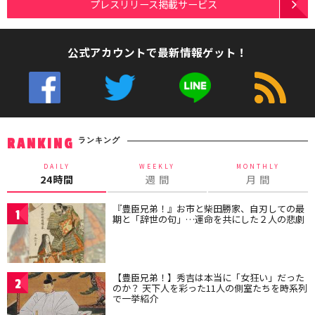
プレスリリース掲載サービス
公式アカウントで最新情報ゲット！
ランキング
RANKING
DAILY
WEEKLY
MONTHLY
24時間
週 間
月 間
『豊臣兄弟！』お市と柴田勝家、自刃しての最
1
期と「辞世の句」…運命を共にした２人の悲劇
【豊臣兄弟！】秀吉は本当に「女狂い」だった
2
のか？ 天下人を彩った11人の側室たちを時系列
で一挙紹介