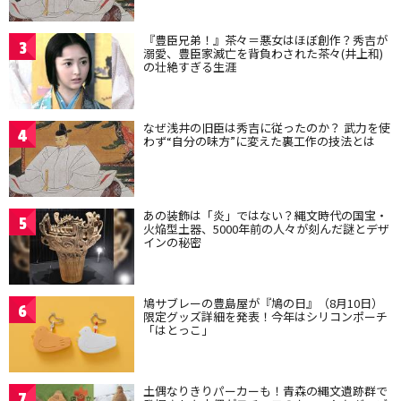
『豊臣兄弟！』茶々＝悪女はほぼ創作？秀吉が
3
溺愛、豊臣家滅亡を背負わされた茶々(井上和)
の壮絶すぎる生涯
なぜ浅井の旧臣は秀吉に従ったのか？ 武力を使
4
わず“自分の味方”に変えた裏工作の技法とは
あの装飾は「炎」ではない？縄文時代の国宝・
5
火焔型土器、5000年前の人々が刻んだ謎とデザ
インの秘密
鳩サブレーの豊島屋が『鳩の日』（8月10日）
6
限定グッズ詳細を発表！今年はシリコンポーチ
「はとっこ」
土偶なりきりパーカーも！青森の縄文遺跡群で
7