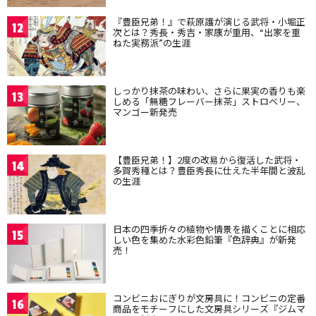
『豊臣兄弟！』で萩原護が演じる武将・小堀正
12
次とは？秀長・秀吉・家康が重用、“出家を重
ねた実務派”の生涯
しっかり抹茶の味わい、さらに果実の香りも楽
13
しめる「無糖フレーバー抹茶」ストロベリー、
マンゴー新発売
【豊臣兄弟！】2度の改易から復活した武将・
14
多賀秀種とは？豊臣秀長に仕えた半年間と波乱
の生涯
日本の四季折々の植物や情景を描くことに相応
15
しい色を集めた水彩色鉛筆『色辞典』が新発
売！
コンビニおにぎりが文房具に！コンビニの定番
16
商品をモチーフにした文房具シリーズ『ジムマ