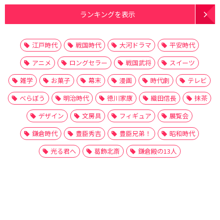
ランキングを表示
江戸時代
戦国時代
大河ドラマ
平安時代
アニメ
ロングセラー
戦国武将
スイーツ
雑学
お菓子
幕末
漫画
時代劇
テレビ
べらぼう
明治時代
徳川家康
織田信長
抹茶
デザイン
文房具
フィギュア
展覧会
鎌倉時代
豊臣秀吉
豊臣兄弟！
昭和時代
光る君へ
葛飾北斎
鎌倉殿の13人