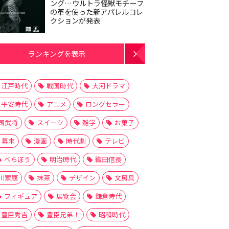
ング…ウルトラ怪獣モチーフ
の革を使った新アパレルコレ
クションが発表
ランキングを表示
江戸時代
戦国時代
大河ドラマ
平安時代
アニメ
ロングセラー
国武将
スイーツ
雑学
お菓子
幕末
漫画
時代劇
テレビ
べらぼう
明治時代
織田信長
川家康
抹茶
デザイン
文房具
フィギュア
展覧会
鎌倉時代
豊臣秀吉
豊臣兄弟！
昭和時代