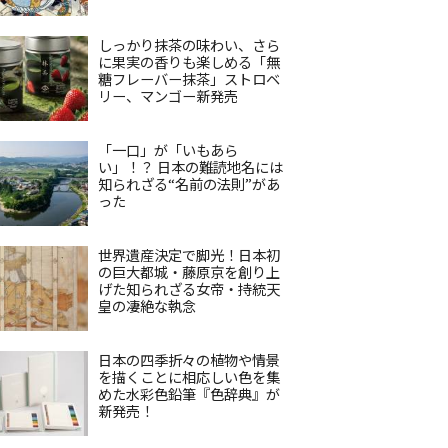
しっかり抹茶の味わい、さら
に果実の香りも楽しめる「無
糖フレーバー抹茶」ストロベ
リー、マンゴー新発売
「一口」が「いもあら
い」！？ 日本の難読地名には
知られざる“名前の法則”があ
った
世界遺産決定で脚光！日本初
の巨大都城・藤原京を創り上
げた知られざる女帝・持統天
皇の凄絶な執念
日本の四季折々の植物や情景
を描くことに相応しい色を集
めた水彩色鉛筆『色辞典』が
新発売！