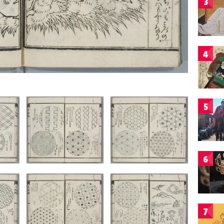
3
4
5
6
7