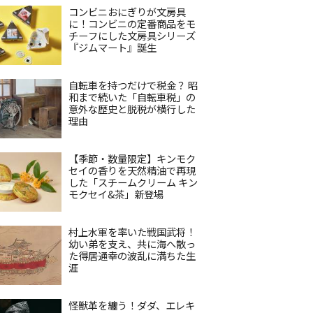
コンビニおにぎりが文房具
に！コンビニの定番商品をモ
チーフにした文房具シリーズ
『ジムマート』誕生
自転車を持つだけで税金？ 昭
和まで続いた「自転車税」の
意外な歴史と脱税が横行した
理由
【季節・数量限定】キンモク
セイの香りを天然精油で再現
した「スチームクリーム キン
モクセイ&茶」新登場
村上水軍を率いた戦国武将！
幼い弟を支え、共に海へ散っ
た得居通幸の波乱に満ちた生
涯
怪獣革を纏う！ダダ、エレキ