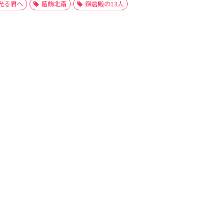
光る君へ
葛飾北斎
鎌倉殿の13人