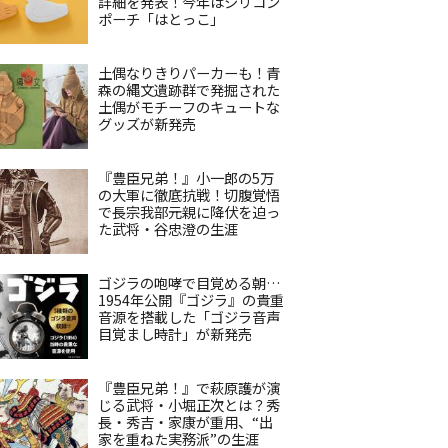
詳細を発表！今年はシリコン
ポーチ「はとっこ」
土偶なりきりパーカーも！青
森の縄文遺跡群で発掘された
土偶がモチーフのキュートな
グッズが新発売
『豊臣兄弟！』小一郎の5万
の大軍に徹底抗戦！切腹覚悟
で長宗我部元親に降伏を迫っ
た武将・谷忠澄の生涯
ゴジラの咆哮で目覚める朝…
1954年公開『ゴジラ』の貴重
音源を搭載した「ゴジラ音声
目覚まし時計」が新発売
『豊臣兄弟！』で萩原護が演
じる武将・小堀正次とは？秀
長・秀吉・家康が重用、“出
家を重ねた実務派”の生涯