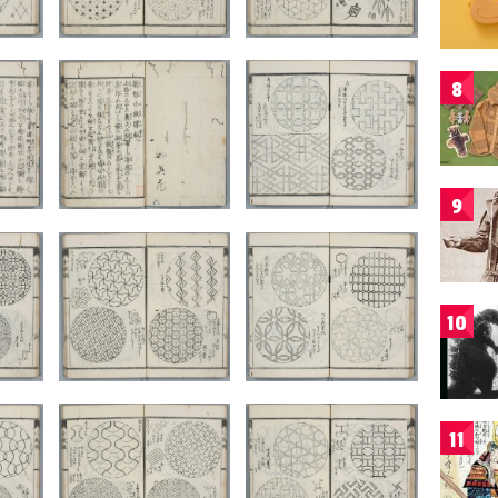
8
9
10
11