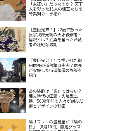
「女狂い」だったのか？ 天下
人を彩った11人の側室たちを
時系列で一挙紹介
【豊臣兄弟！】22歳で散った
長宗我部元親の天才後継者・
信親とは？武勇を奮った若武
者の壮絶な最期
『豊臣兄弟！』で描かれた織
田信長の道普請は史実？信長
が実施した街道整備の施策を
紹介
あの装飾は「炎」ではない？
縄文時代の国宝・火焔型土
器、5000年前の人々が刻んだ
謎とデザインの秘密
鳩サブレーの豊島屋が『鳩の
日』（8月10日）限定グッズ