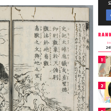
RAN
DA
2
1
2