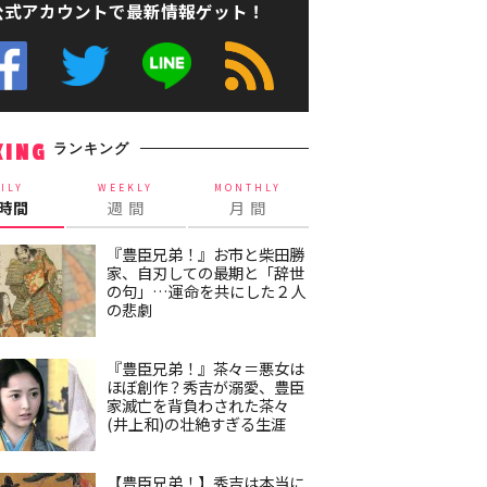
公式アカウントで最新情報ゲット！
ランキング
KING
ILY
WEEKLY
MONTHLY
4時間
週 間
月 間
『豊臣兄弟！』お市と柴田勝
家、自刃しての最期と「辞世
の句」…運命を共にした２人
の悲劇
『豊臣兄弟！』茶々＝悪女は
ほぼ創作？秀吉が溺愛、豊臣
家滅亡を背負わされた茶々
(井上和)の壮絶すぎる生涯
【豊臣兄弟！】秀吉は本当に