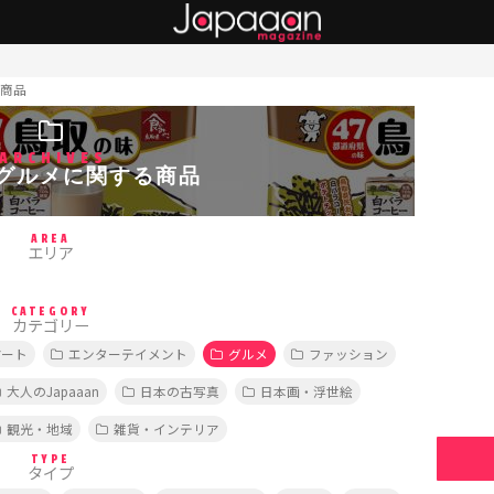
商品
ARCHIVES
グルメに関する商品
AREA
エリア
CATEGORY
カテゴリー
アート
エンターテイメント
グルメ
ファッション
大人のJapaaan
日本の古写真
日本画・浮世絵
観光・地域
雑貨・インテリア
TYPE
タイプ