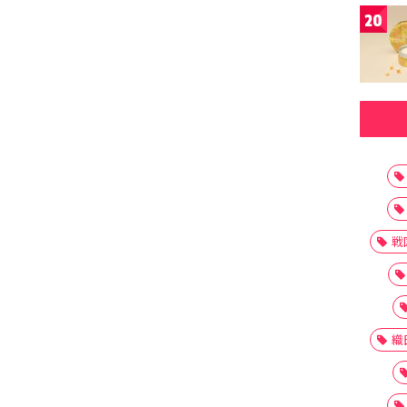
20
戦
織