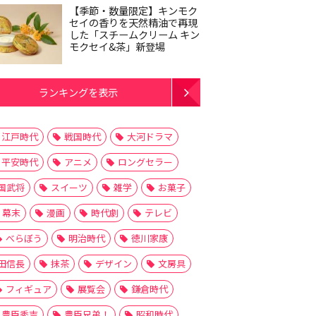
【季節・数量限定】キンモク
セイの香りを天然精油で再現
した「スチームクリーム キン
モクセイ&茶」新登場
ランキングを表示
江戸時代
戦国時代
大河ドラマ
平安時代
アニメ
ロングセラー
国武将
スイーツ
雑学
お菓子
幕末
漫画
時代劇
テレビ
べらぼう
明治時代
徳川家康
田信長
抹茶
デザイン
文房具
フィギュア
展覧会
鎌倉時代
豊臣秀吉
豊臣兄弟！
昭和時代