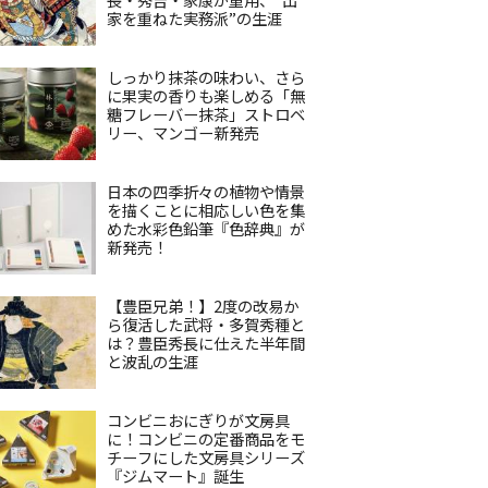
家を重ねた実務派”の生涯
しっかり抹茶の味わい、さら
に果実の香りも楽しめる「無
糖フレーバー抹茶」ストロベ
リー、マンゴー新発売
日本の四季折々の植物や情景
を描くことに相応しい色を集
めた水彩色鉛筆『色辞典』が
新発売！
【豊臣兄弟！】2度の改易か
ら復活した武将・多賀秀種と
は？豊臣秀長に仕えた半年間
と波乱の生涯
コンビニおにぎりが文房具
に！コンビニの定番商品をモ
チーフにした文房具シリーズ
『ジムマート』誕生