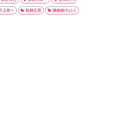
光る君へ
葛飾北斎
鎌倉殿の13人