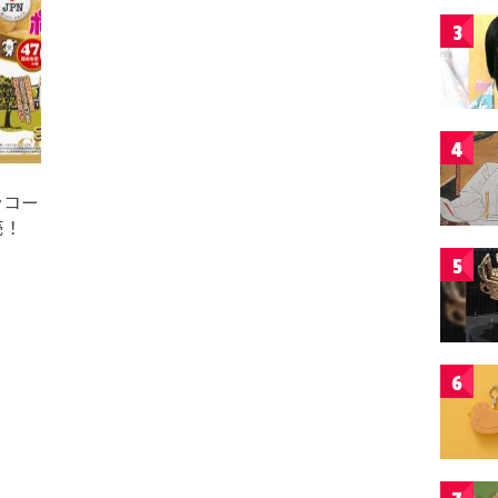
3
4
ラコー
売！
5
6