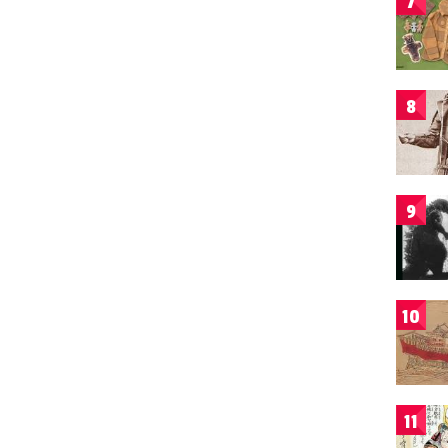
7
8
9
10
11