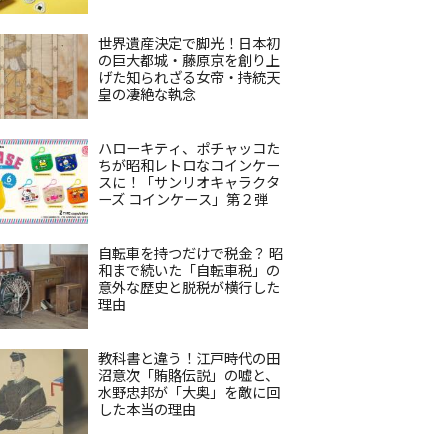
世界遺産決定で脚光！日本初
の巨大都城・藤原京を創り上
げた知られざる女帝・持統天
皇の凄絶な執念
ハローキティ、ポチャッコた
ちが昭和レトロなコインケー
スに！「サンリオキャラクタ
ーズ コインケース」第２弾
自転車を持つだけで税金？ 昭
和まで続いた「自転車税」の
意外な歴史と脱税が横行した
理由
教科書と違う！江戸時代の田
沼意次「賄賂伝説」の嘘と、
水野忠邦が「大奥」を敵に回
した本当の理由