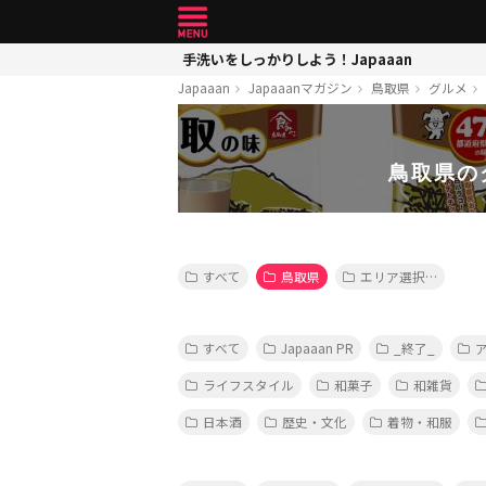
手洗いをしっかりしよう！Japaaan
Japaaan
Japaaanマガジン
鳥取県
グルメ
鳥取県の
すべて
鳥取県
エリア選択…
すべて
Japaaan PR
_終了_
ライフスタイル
和菓子
和雑貨
日本酒
歴史・文化
着物・和服