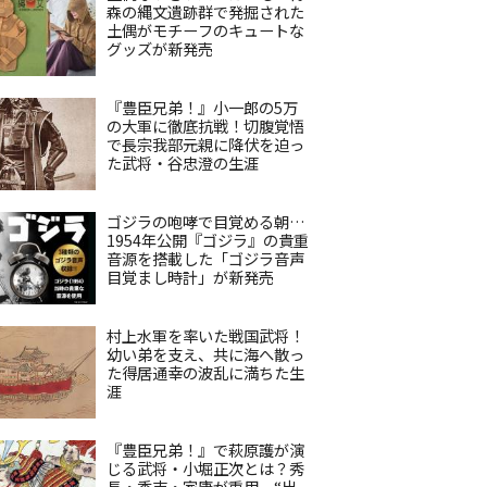
森の縄文遺跡群で発掘された
土偶がモチーフのキュートな
グッズが新発売
『豊臣兄弟！』小一郎の5万
の大軍に徹底抗戦！切腹覚悟
で長宗我部元親に降伏を迫っ
た武将・谷忠澄の生涯
ゴジラの咆哮で目覚める朝…
1954年公開『ゴジラ』の貴重
音源を搭載した「ゴジラ音声
目覚まし時計」が新発売
村上水軍を率いた戦国武将！
幼い弟を支え、共に海へ散っ
た得居通幸の波乱に満ちた生
涯
『豊臣兄弟！』で萩原護が演
じる武将・小堀正次とは？秀
長・秀吉・家康が重用、“出