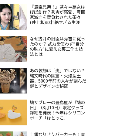
『豊臣兄弟！』茶々＝悪女は
ほぼ創作？秀吉が溺愛、豊臣
家滅亡を背負わされた茶々
(井上和)の壮絶すぎる生涯
なぜ浅井の旧臣は秀吉に従っ
たのか？ 武力を使わず“自分
の味方”に変えた裏工作の技
法とは
あの装飾は「炎」ではない？
縄文時代の国宝・火焔型土
器、5000年前の人々が刻んだ
謎とデザインの秘密
鳩サブレーの豊島屋が『鳩の
日』（8月10日）限定グッズ
詳細を発表！今年はシリコン
ポーチ「はとっこ」
土偶なりきりパーカーも！青