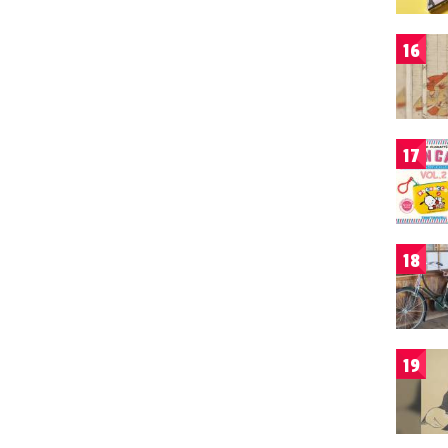
16
17
18
19