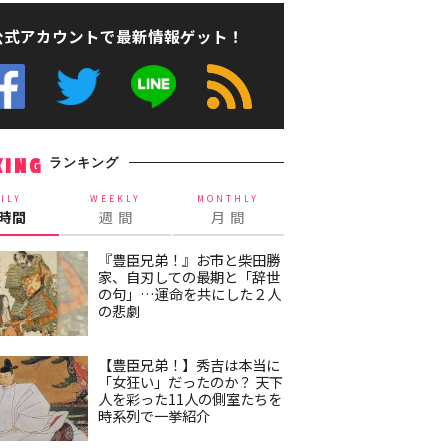
公式アカウントで最新情報ゲット！
ランキング
KING
ILY
WEEKLY
MONTHLY
4時間
週 間
月 間
『豊臣兄弟！』お市と柴田勝
家、自刃しての最期と「辞世
の句」…運命を共にした２人
の悲劇
【豊臣兄弟！】秀吉は本当に
「女狂い」だったのか？ 天下
人を彩った11人の側室たちを
時系列で一挙紹介