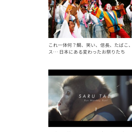
これ一体何？鯛、笑い、信長、たばこ
ス… 日本にある変わったお祭りたち