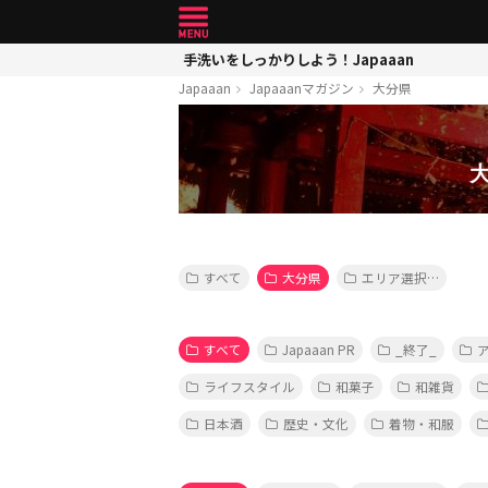
手洗いをしっかりしよう！Japaaan
Japaaan
Japaaanマガジン
大分県
すべて
大分県
エリア選択…
すべて
Japaaan PR
_終了_
ライフスタイル
和菓子
和雑貨
日本酒
歴史・文化
着物・和服