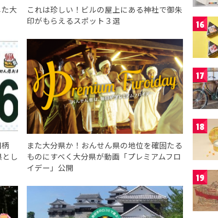
した大
これは珍しい！ビルの屋上にある神社で御朱
印がもらえるスポット３選
16
17
18
図柄
また大分県か！おんせん県の地位を確固たる
県とし
ものにすべく大分県が動画「プレミアムフロ
イデー」公開
19