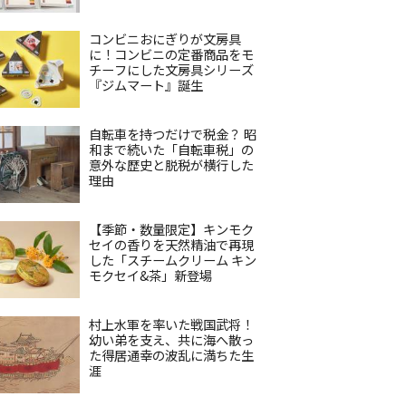
コンビニおにぎりが文房具
に！コンビニの定番商品をモ
チーフにした文房具シリーズ
『ジムマート』誕生
自転車を持つだけで税金？ 昭
和まで続いた「自転車税」の
意外な歴史と脱税が横行した
理由
【季節・数量限定】キンモク
セイの香りを天然精油で再現
した「スチームクリーム キン
モクセイ&茶」新登場
村上水軍を率いた戦国武将！
幼い弟を支え、共に海へ散っ
た得居通幸の波乱に満ちた生
涯