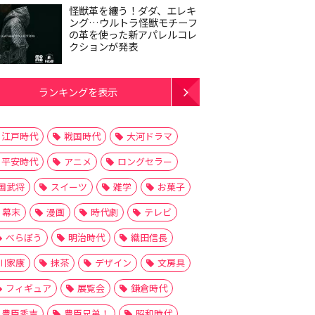
怪獣革を纏う！ダダ、エレキ
ング…ウルトラ怪獣モチーフ
の革を使った新アパレルコレ
クションが発表
ランキングを表示
江戸時代
戦国時代
大河ドラマ
平安時代
アニメ
ロングセラー
国武将
スイーツ
雑学
お菓子
幕末
漫画
時代劇
テレビ
べらぼう
明治時代
織田信長
川家康
抹茶
デザイン
文房具
フィギュア
展覧会
鎌倉時代
豊臣秀吉
豊臣兄弟！
昭和時代