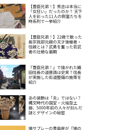
【豊臣兄弟！】秀吉は本当に
「女狂い」だったのか？ 天下
人を彩った11人の側室たちを
時系列で一挙紹介
【豊臣兄弟！】22歳で散った
長宗我部元親の天才後継者・
信親とは？武勇を奮った若武
者の壮絶な最期
『豊臣兄弟！』で描かれた織
田信長の道普請は史実？信長
が実施した街道整備の施策を
紹介
あの装飾は「炎」ではない？
縄文時代の国宝・火焔型土
器、5000年前の人々が刻んだ
謎とデザインの秘密
鳩サブレーの豊島屋が『鳩の