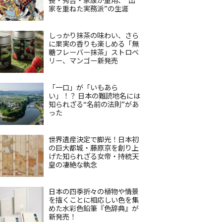
家を重ねた実務派”の生涯
しっかり抹茶の味わい、さら
に果実の香りも楽しめる「無
糖フレーバー抹茶」ストロベ
リー、マンゴー新発売
「一口」が「いもあら
い」！？ 日本の難読地名には
知られざる“名前の法則”があ
った
世界遺産決定で脚光！日本初
の巨大都城・藤原京を創り上
げた知られざる女帝・持統天
皇の凄絶な執念
日本の四季折々の植物や情景
を描くことに相応しい色を集
めた水彩色鉛筆『色辞典』が
新発売！