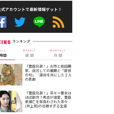
公式アカウントで最新情報ゲット！
ランキング
KING
ILY
WEEKLY
MONTHLY
4時間
週 間
月 間
『豊臣兄弟！』お市と柴田勝
家、自刃しての最期と「辞世
の句」…運命を共にした２人
の悲劇
『豊臣兄弟！』茶々＝悪女は
ほぼ創作？秀吉が溺愛、豊臣
家滅亡を背負わされた茶々
(井上和)の壮絶すぎる生涯