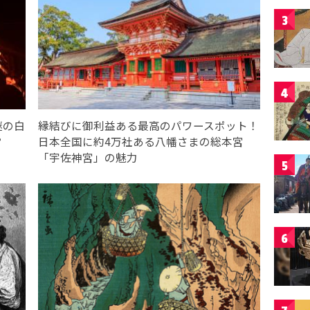
3
4
謎の白
縁結びに御利益ある最高のパワースポット！
？
日本全国に約4万社ある八幡さまの総本宮
「宇佐神宮」の魅力
5
6