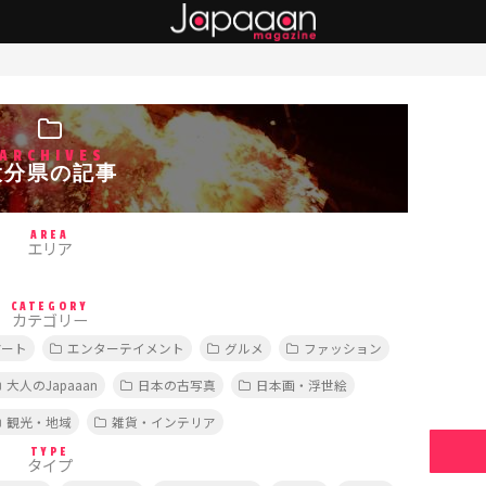
ARCHIVES
大分県の記事
AREA
エリア
CATEGORY
カテゴリー
アート
エンターテイメント
グルメ
ファッション
大人のJapaaan
日本の古写真
日本画・浮世絵
観光・地域
雑貨・インテリア
TYPE
タイプ