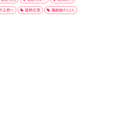
光る君へ
葛飾北斎
鎌倉殿の13人