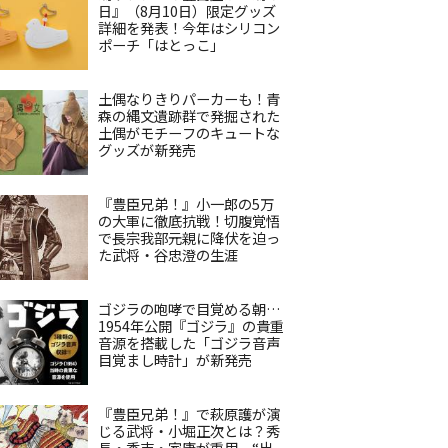
日』（8月10日）限定グッズ
詳細を発表！今年はシリコン
ポーチ「はとっこ」
土偶なりきりパーカーも！青
森の縄文遺跡群で発掘された
土偶がモチーフのキュートな
グッズが新発売
『豊臣兄弟！』小一郎の5万
の大軍に徹底抗戦！切腹覚悟
で長宗我部元親に降伏を迫っ
た武将・谷忠澄の生涯
ゴジラの咆哮で目覚める朝…
1954年公開『ゴジラ』の貴重
音源を搭載した「ゴジラ音声
目覚まし時計」が新発売
『豊臣兄弟！』で萩原護が演
じる武将・小堀正次とは？秀
長・秀吉・家康が重用、“出