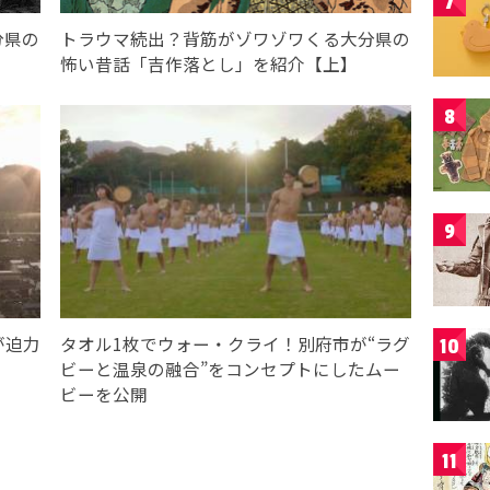
7
分県の
トラウマ続出？背筋がゾワゾワくる大分県の
怖い昔話「吉作落とし」を紹介【上】
8
9
が迫力
タオル1枚でウォー・クライ！別府市が“ラグ
10
ビーと温泉の融合”をコンセプトにしたムー
ビーを公開
11