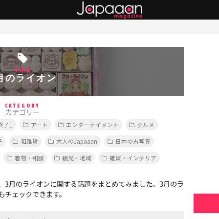
TAG
月のライオン
CATEGORY
カテゴリー
終了_
アート
エンターテイメント
グルメ
子
和雑貨
大人のJapaaan
日本の古写真
着物・和服
観光・地域
雑貨・インテリア
、3月のライオンに関する話題をまとめてみました。3月のラ
もチェックできます。