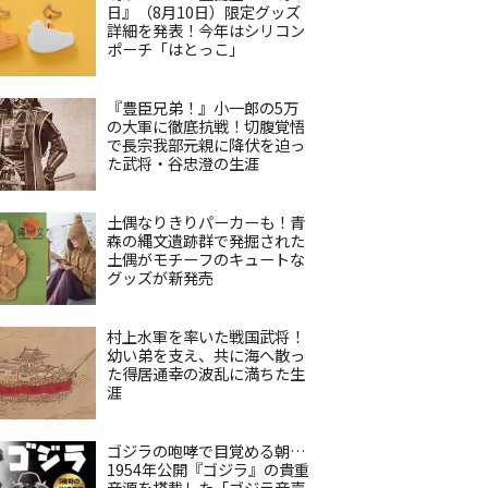
日』（8月10日）限定グッズ
詳細を発表！今年はシリコン
ポーチ「はとっこ」
『豊臣兄弟！』小一郎の5万
の大軍に徹底抗戦！切腹覚悟
で長宗我部元親に降伏を迫っ
た武将・谷忠澄の生涯
土偶なりきりパーカーも！青
森の縄文遺跡群で発掘された
土偶がモチーフのキュートな
グッズが新発売
村上水軍を率いた戦国武将！
幼い弟を支え、共に海へ散っ
た得居通幸の波乱に満ちた生
涯
ゴジラの咆哮で目覚める朝…
1954年公開『ゴジラ』の貴重
音源を搭載した「ゴジラ音声