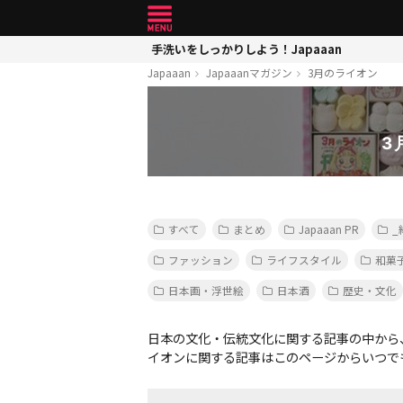
手洗いをしっかりしよう！Japaaan
Japaaan
Japaaanマガジン
3月のライオン
3
すべて
まとめ
Japaaan PR
_
ファッション
ライフスタイル
和菓
日本画・浮世絵
日本酒
歴史・文化
日本の文化・伝統文化に関する記事の中から
イオンに関する記事はこのページからいつで