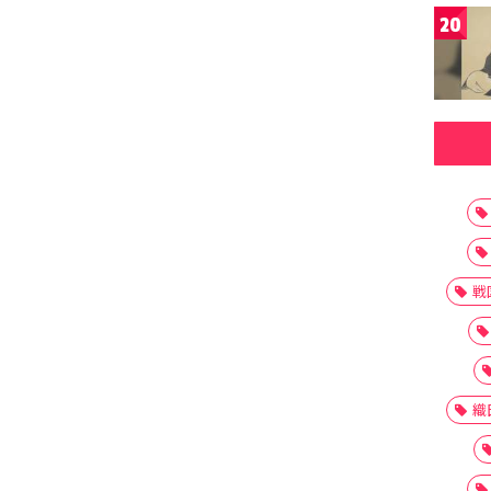
20
戦
織