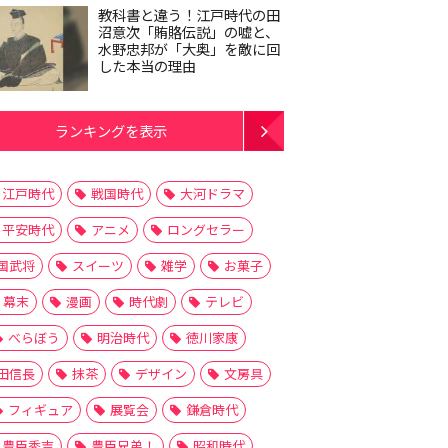
教科書と違う！江戸時代の田
沼意次「賄賂伝説」の嘘と、
水野忠邦が「大奥」を敵に回
した本当の理由
ランキングを表示
江戸時代
戦国時代
大河ドラマ
平安時代
アニメ
ロングセラー
国武将
スイーツ
雑学
お菓子
幕末
漫画
時代劇
テレビ
べらぼう
明治時代
徳川家康
田信長
抹茶
デザイン
文房具
フィギュア
展覧会
鎌倉時代
豊臣秀吉
豊臣兄弟！
昭和時代