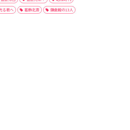
光る君へ
葛飾北斎
鎌倉殿の13人