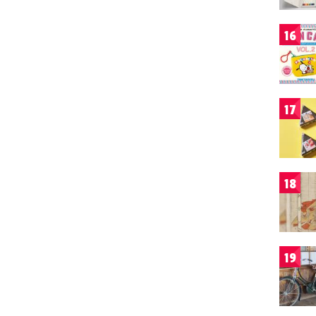
16
17
18
19