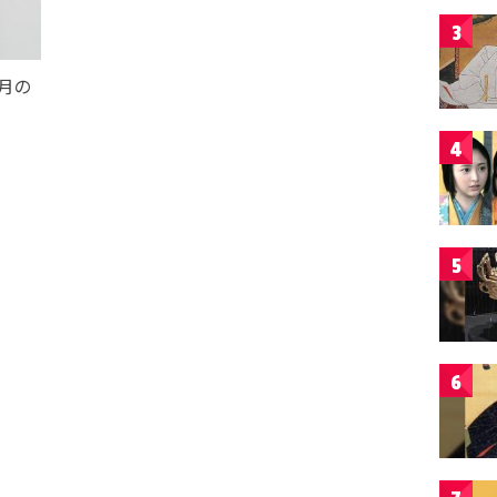
3
月の
4
5
6