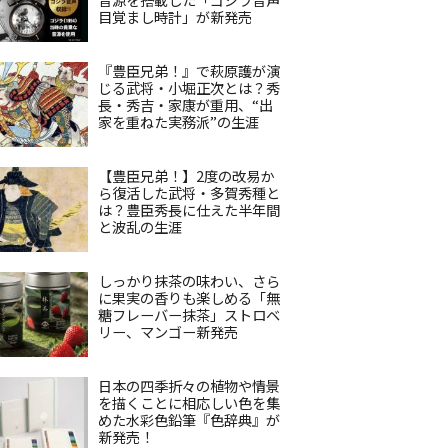
目覚まし時計」が新発売
『豊臣兄弟！』で萩原護が演
じる武将・小堀正次とは？秀
長・秀吉・家康が重用、“出
家を重ねた実務派”の生涯
【豊臣兄弟！】2度の改易か
ら復活した武将・多賀秀種と
は？豊臣秀長に仕えた半年間
と波乱の生涯
しっかり抹茶の味わい、さら
に果実の香りも楽しめる「無
糖フレーバー抹茶」ストロベ
リー、マンゴー新発売
日本の四季折々の植物や情景
を描くことに相応しい色を集
めた水彩色鉛筆『色辞典』が
新発売！