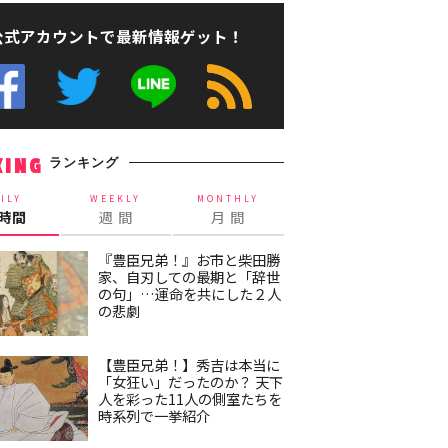
公式アカウントで最新情報ゲット！
ランキング
KING
ILY
WEEKLY
MONTHLY
4時間
週 間
月 間
『豊臣兄弟！』お市と柴田勝
家、自刃しての最期と「辞世
の句」…運命を共にした２人
の悲劇
【豊臣兄弟！】秀吉は本当に
「女狂い」だったのか？ 天下
人を彩った11人の側室たちを
時系列で一挙紹介