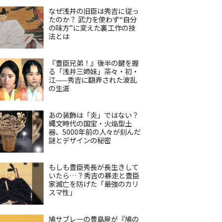
なぜ浅井の旧臣は秀吉に従っ
たのか？ 武力を使わず“自分
の味方”に変えた裏工作の技
法とは
『豊臣兄弟！』後半の鍵を握
る「浅井三姉妹」茶々・初・
江——秀吉に翻弄された波乱
の生涯
あの装飾は「炎」ではない？
縄文時代の国宝・火焔型土
器、5000年前の人々が刻んだ
謎とデザインの秘密
もしも豊臣秀長が長生きして
いたら…？秀吉の暴走と豊臣
家滅亡を防げた「最強のカリ
スマ性」
鳩サブレーの豊島屋が『鳩の