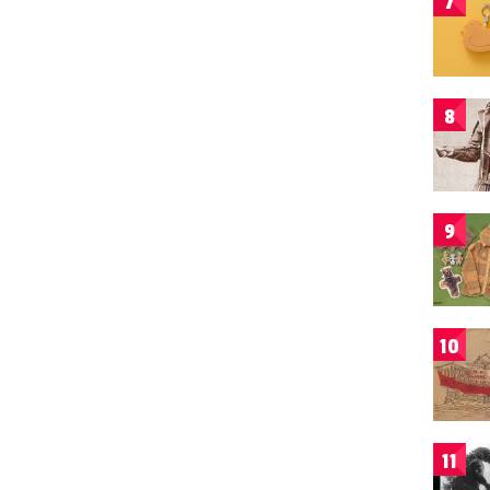
7
8
9
10
11