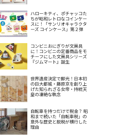
ハローキティ、ポチャッコた
ちが昭和レトロなコインケー
スに！「サンリオキャラクタ
ーズ コインケース」第２弾
コンビニおにぎりが文房具
に！コンビニの定番商品をモ
チーフにした文房具シリーズ
『ジムマート』誕生
世界遺産決定で脚光！日本初
の巨大都城・藤原京を創り上
げた知られざる女帝・持統天
皇の凄絶な執念
自転車を持つだけで税金？ 昭
和まで続いた「自転車税」の
意外な歴史と脱税が横行した
理由