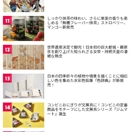
しっかり抹茶の味わい、さらに果実の香りも楽
11
しめる「無糖フレーバー抹茶」ストロベリー、
マンゴー新発売
世界遺産決定で脚光！日本初の巨大都城・藤原
12
京を創り上げた知られざる女帝・持統天皇の凄
絶な執念
日本の四季折々の植物や情景を描くことに相応
13
しい色を集めた水彩色鉛筆『色辞典』が新発
売！
コンビニおにぎりが文房具に！コンビニの定番
14
商品をモチーフにした文房具シリーズ『ジムマ
ート』誕生