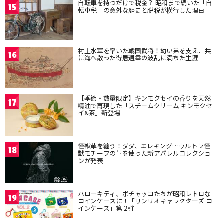
自転車を持つだけで税金？ 昭和まで続いた「自
15
転車税」の意外な歴史と脱税が横行した理由
村上水軍を率いた戦国武将！幼い弟を支え、共
16
に海へ散った得居通幸の波乱に満ちた生涯
【季節・数量限定】キンモクセイの香りを天然
17
精油で再現した「スチームクリーム キンモクセ
イ&茶」新登場
怪獣革を纏う！ダダ、エレキング…ウルトラ怪
18
獣モチーフの革を使った新アパレルコレクショ
ンが発表
ハローキティ、ポチャッコたちが昭和レトロな
19
コインケースに！「サンリオキャラクターズ コ
インケース」第２弾