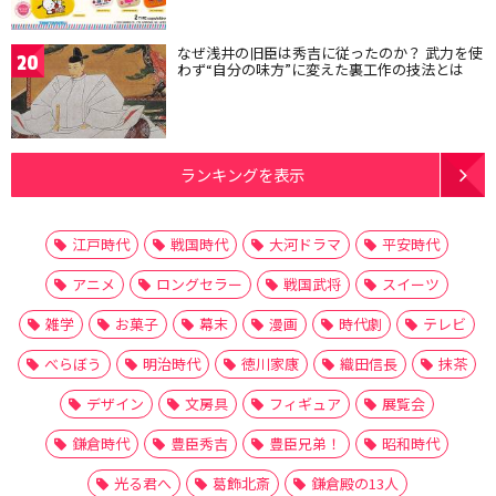
なぜ浅井の旧臣は秀吉に従ったのか？ 武力を使
20
わず“自分の味方”に変えた裏工作の技法とは
ランキングを表示
江戸時代
戦国時代
大河ドラマ
平安時代
アニメ
ロングセラー
戦国武将
スイーツ
雑学
お菓子
幕末
漫画
時代劇
テレビ
べらぼう
明治時代
徳川家康
織田信長
抹茶
デザイン
文房具
フィギュア
展覧会
鎌倉時代
豊臣秀吉
豊臣兄弟！
昭和時代
光る君へ
葛飾北斎
鎌倉殿の13人