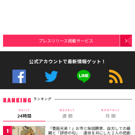
プレスリリース掲載サービス
公式アカウントで最新情報ゲット！
ランキング
RANKING
DAILY
WEEKLY
MONTHLY
24時間
週 間
月 間
『豊臣兄弟！』お市と柴田勝家、自刃しての最
1
期と「辞世の句」…運命を共にした２人の悲劇