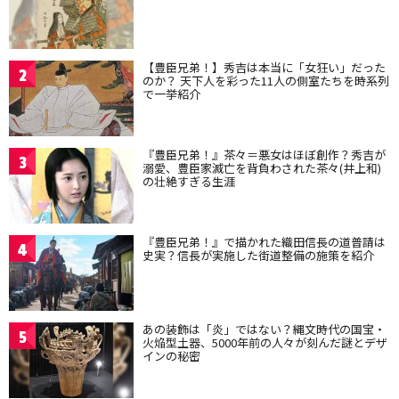
【豊臣兄弟！】秀吉は本当に「女狂い」だった
2
のか？ 天下人を彩った11人の側室たちを時系列
で一挙紹介
『豊臣兄弟！』茶々＝悪女はほぼ創作？秀吉が
3
溺愛、豊臣家滅亡を背負わされた茶々(井上和)
の壮絶すぎる生涯
『豊臣兄弟！』で描かれた織田信長の道普請は
4
史実？信長が実施した街道整備の施策を紹介
あの装飾は「炎」ではない？縄文時代の国宝・
5
火焔型土器、5000年前の人々が刻んだ謎とデザ
インの秘密