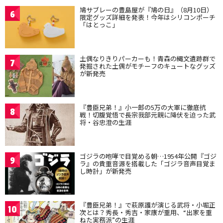
鳩サブレーの豊島屋が『鳩の日』（8月10日）
6
限定グッズ詳細を発表！今年はシリコンポーチ
「はとっこ」
土偶なりきりパーカーも！青森の縄文遺跡群で
7
発掘された土偶がモチーフのキュートなグッズ
が新発売
『豊臣兄弟！』小一郎の5万の大軍に徹底抗
8
戦！切腹覚悟で長宗我部元親に降伏を迫った武
将・谷忠澄の生涯
ゴジラの咆哮で目覚める朝…1954年公開『ゴジ
9
ラ』の貴重音源を搭載した「ゴジラ音声目覚ま
し時計」が新発売
『豊臣兄弟！』で萩原護が演じる武将・小堀正
10
次とは？秀長・秀吉・家康が重用、“出家を重
ねた実務派”の生涯