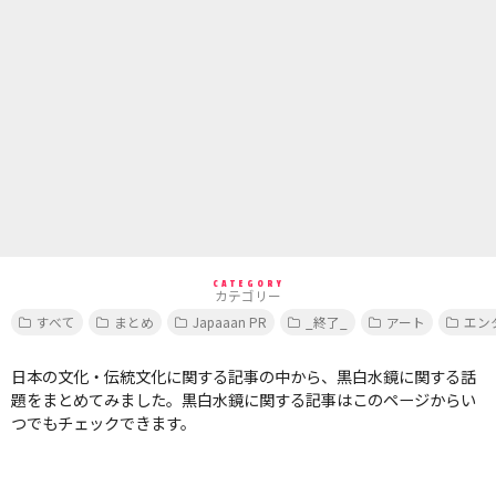
CATEGORY
カテゴリー
すべて
まとめ
Japaaan PR
_終了_
アート
エン
日本の文化・伝統文化に関する記事の中から、黒白水鏡に関する話
題をまとめてみました。黒白水鏡に関する記事はこのページからい
つでもチェックできます。