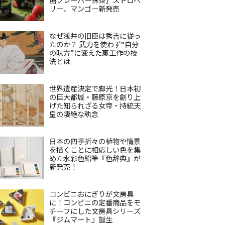
リー、マンゴー新発売
なぜ浅井の旧臣は秀吉に従っ
たのか？ 武力を使わず“自分
の味方”に変えた裏工作の技
法とは
世界遺産決定で脚光！日本初
の巨大都城・藤原京を創り上
げた知られざる女帝・持統天
皇の凄絶な執念
日本の四季折々の植物や情景
を描くことに相応しい色を集
めた水彩色鉛筆『色辞典』が
新発売！
コンビニおにぎりが文房具
に！コンビニの定番商品をモ
チーフにした文房具シリーズ
『ジムマート』誕生