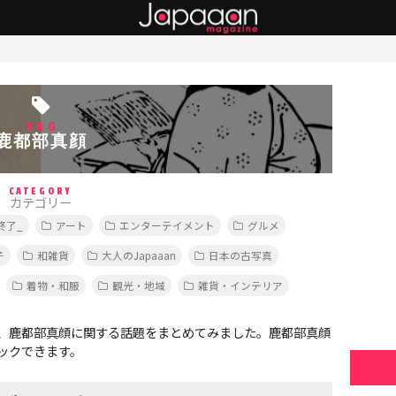
TAG
鹿都部真顔
CATEGORY
カテゴリー
終了_
アート
エンターテイメント
グルメ
子
和雑貨
大人のJapaaan
日本の古写真
着物・和服
観光・地域
雑貨・インテリア
、鹿都部真顔に関する話題をまとめてみました。鹿都部真顔
ックできます。