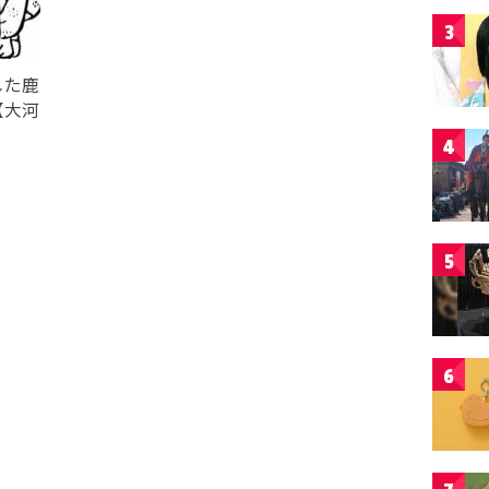
3
した鹿
【大河
4
5
6