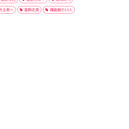
光る君へ
葛飾北斎
鎌倉殿の13人