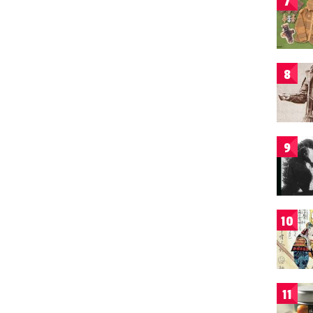
7
8
9
10
11