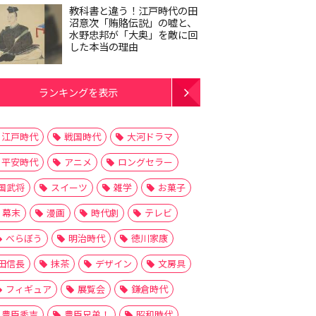
教科書と違う！江戸時代の田
沼意次「賄賂伝説」の嘘と、
水野忠邦が「大奥」を敵に回
した本当の理由
ランキングを表示
江戸時代
戦国時代
大河ドラマ
平安時代
アニメ
ロングセラー
国武将
スイーツ
雑学
お菓子
幕末
漫画
時代劇
テレビ
べらぼう
明治時代
徳川家康
田信長
抹茶
デザイン
文房具
フィギュア
展覧会
鎌倉時代
豊臣秀吉
豊臣兄弟！
昭和時代