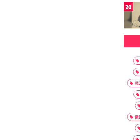
20
戦
織