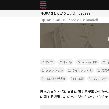
手洗いをしっかりしよう！Japaaan
Japaaan
Japaaanマガジン
鹿都部真顔
すべて
まとめ
Japaaan PR
_
ファッション
ライフスタイル
和菓
日本画・浮世絵
日本酒
歴史・文化
日本の文化・伝統文化に関する記事の中から
に関する記事はこのページからいつでもチェ