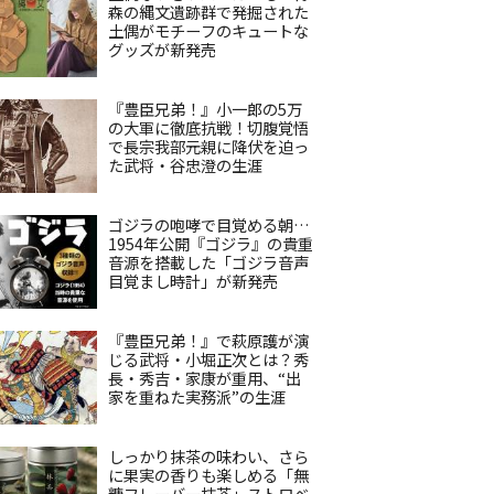
森の縄文遺跡群で発掘された
土偶がモチーフのキュートな
グッズが新発売
『豊臣兄弟！』小一郎の5万
の大軍に徹底抗戦！切腹覚悟
で長宗我部元親に降伏を迫っ
た武将・谷忠澄の生涯
ゴジラの咆哮で目覚める朝…
1954年公開『ゴジラ』の貴重
音源を搭載した「ゴジラ音声
目覚まし時計」が新発売
『豊臣兄弟！』で萩原護が演
じる武将・小堀正次とは？秀
長・秀吉・家康が重用、“出
家を重ねた実務派”の生涯
しっかり抹茶の味わい、さら
に果実の香りも楽しめる「無
糖フレーバー抹茶」ストロベ