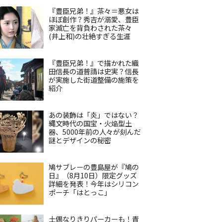
『豊臣兄弟！』茶々＝悪女は
ほぼ創作？秀吉が溺愛、豊臣
家滅亡を背負わされた茶々
(井上和)の壮絶すぎる生涯
『豊臣兄弟！』で描かれた織
田信長の道普請は史実？信長
が実施した街道整備の施策を
紹介
あの装飾は「炎」ではない？
縄文時代の国宝・火焔型土
器、5000年前の人々が刻んだ
謎とデザインの秘密
鳩サブレーの豊島屋が『鳩の
日』（8月10日）限定グッズ
詳細を発表！今年はシリコン
ポーチ「はとっこ」
土偶なりきりパーカーも！青