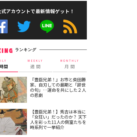
公式アカウントで最新情報ゲット！
ランキング
KING
ILY
WEEKLY
MONTHLY
4時間
週 間
月 間
『豊臣兄弟！』お市と柴田勝
家、自刃しての最期と「辞世
の句」…運命を共にした２人
の悲劇
【豊臣兄弟！】秀吉は本当に
「女狂い」だったのか？ 天下
人を彩った11人の側室たちを
時系列で一挙紹介