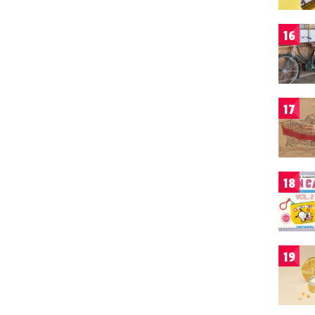
16
17
18
19