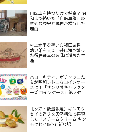
自転車を持つだけで税金？ 昭
和まで続いた「自転車税」の
意外な歴史と脱税が横行した
理由
村上水軍を率いた戦国武将！
幼い弟を支え、共に海へ散っ
た得居通幸の波乱に満ちた生
涯
ハローキティ、ポチャッコた
ちが昭和レトロなコインケー
スに！「サンリオキャラクタ
ーズ コインケース」第２弾
【季節・数量限定】キンモク
セイの香りを天然精油で再現
した「スチームクリーム キン
モクセイ&茶」新登場