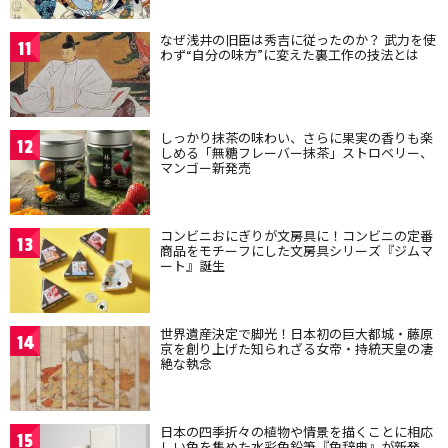
なぜ浅井の旧臣は秀吉に従ったのか？ 武力を使
11
わず“自分の味方”に変えた裏工作の技法とは
しっかり抹茶の味わい、さらに果実の香りも楽
12
しめる「無糖フレーバー抹茶」ストロベリー、
マンゴー新発売
コンビニおにぎりが文房具に！コンビニの定番
13
商品をモチーフにした文房具シリーズ『ジムマ
ート』誕生
世界遺産決定で脚光！日本初の巨大都城・藤原
14
京を創り上げた知られざる女帝・持統天皇の凄
絶な執念
日本の四季折々の植物や情景を描くことに相応
15
しい色を集めた水彩色鉛筆『色辞典』が新発