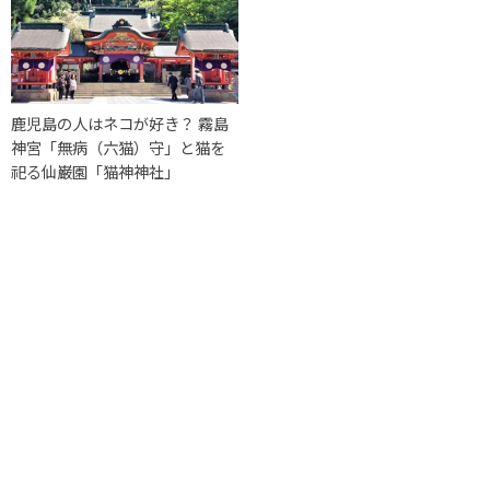
鹿児島の人はネコが好き？ 霧島
神宮「無病（六猫）守」と猫を
祀る仙巌園「猫神神社」