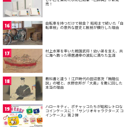
売！
自転車を持つだけで税金？ 昭和まで続いた「自
16
転車税」の意外な歴史と脱税が横行した理由
村上水軍を率いた戦国武将！幼い弟を支え、共
17
に海へ散った得居通幸の波乱に満ちた生涯
教科書と違う！江戸時代の田沼意次「賄賂伝
18
説」の嘘と、水野忠邦が「大奥」を敵に回した
本当の理由
ハローキティ、ポチャッコたちが昭和レトロな
19
コインケースに！「サンリオキャラクターズ コ
インケース」第２弾