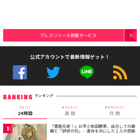
プレスリリース掲載サービス
公式アカウントで最新情報ゲット！
ランキング
RANKING
DAILY
WEEKLY
MONTHLY
24時間
週 間
月 間
『豊臣兄弟！』お市と柴田勝家、自刃しての最
1
期と「辞世の句」…運命を共にした２人の悲劇