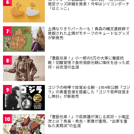
6
限定グッズ詳細を発表！今年はシリコンポーチ
「はとっこ」
土偶なりきりパーカーも！青森の縄文遺跡群で
7
発掘された土偶がモチーフのキュートなグッズ
が新発売
『豊臣兄弟！』小一郎の5万の大軍に徹底抗
8
戦！切腹覚悟で長宗我部元親に降伏を迫った武
将・谷忠澄の生涯
ゴジラの咆哮で目覚める朝…1954年公開『ゴジ
9
ラ』の貴重音源を搭載した「ゴジラ音声目覚ま
し時計」が新発売
『豊臣兄弟！』で萩原護が演じる武将・小堀正
10
次とは？秀長・秀吉・家康が重用、“出家を重
ねた実務派”の生涯