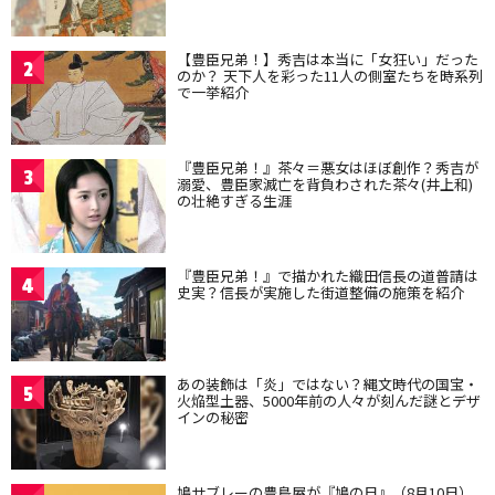
【豊臣兄弟！】秀吉は本当に「女狂い」だった
2
のか？ 天下人を彩った11人の側室たちを時系列
で一挙紹介
『豊臣兄弟！』茶々＝悪女はほぼ創作？秀吉が
3
溺愛、豊臣家滅亡を背負わされた茶々(井上和)
の壮絶すぎる生涯
『豊臣兄弟！』で描かれた織田信長の道普請は
4
史実？信長が実施した街道整備の施策を紹介
あの装飾は「炎」ではない？縄文時代の国宝・
5
火焔型土器、5000年前の人々が刻んだ謎とデザ
インの秘密
鳩サブレーの豊島屋が『鳩の日』（8月10日）