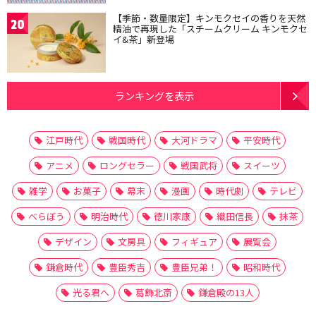
【季節・数量限定】キンモクセイの香りを天然
20
精油で再現した「スチームクリーム キンモクセ
イ&茶」新登場
ランキングを表示
江戸時代
戦国時代
大河ドラマ
平安時代
アニメ
ロングセラー
戦国武将
スイーツ
雑学
お菓子
幕末
漫画
時代劇
テレビ
べらぼう
明治時代
徳川家康
織田信長
抹茶
デザイン
文房具
フィギュア
展覧会
鎌倉時代
豊臣秀吉
豊臣兄弟！
昭和時代
光る君へ
葛飾北斎
鎌倉殿の13人