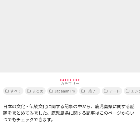
CATEGORY
カテゴリー
すべて
まとめ
Japaaan PR
_終了_
アート
エン
日本の文化・伝統文化に関する記事の中から、鹿児島県に関する話
題をまとめてみました。鹿児島県に関する記事はこのページからい
つでもチェックできます。