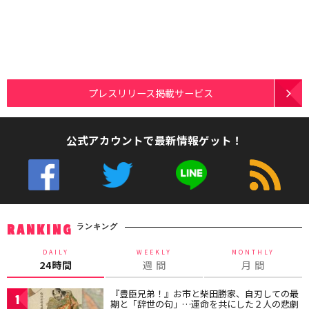
プレスリリース掲載サービス
公式アカウントで最新情報ゲット！
ランキング
RANKING
DAILY
WEEKLY
MONTHLY
24時間
週 間
月 間
『豊臣兄弟！』お市と柴田勝家、自刃しての最
1
期と「辞世の句」…運命を共にした２人の悲劇