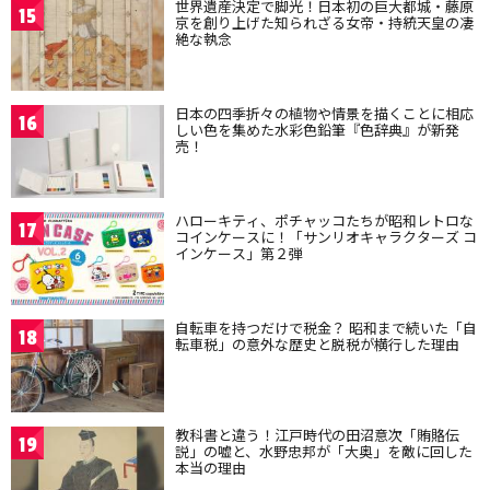
世界遺産決定で脚光！日本初の巨大都城・藤原
15
京を創り上げた知られざる女帝・持統天皇の凄
絶な執念
日本の四季折々の植物や情景を描くことに相応
16
しい色を集めた水彩色鉛筆『色辞典』が新発
売！
ハローキティ、ポチャッコたちが昭和レトロな
17
コインケースに！「サンリオキャラクターズ コ
インケース」第２弾
自転車を持つだけで税金？ 昭和まで続いた「自
18
転車税」の意外な歴史と脱税が横行した理由
教科書と違う！江戸時代の田沼意次「賄賂伝
19
説」の嘘と、水野忠邦が「大奥」を敵に回した
本当の理由