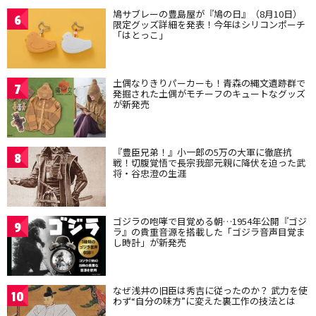
鳩サブレーの豊島屋が『鳩の日』（8月10日）
6
限定グッズ詳細を発表！今年はシリコンポーチ
「はとっこ」
土偶なりきりパーカーも！青森の縄文遺跡群で
7
発掘された土偶がモチーフのキュートなグッズ
が新発売
『豊臣兄弟！』小一郎の5万の大軍に徹底抗
8
戦！切腹覚悟で長宗我部元親に降伏を迫った武
将・谷忠澄の生涯
ゴジラの咆哮で目覚める朝…1954年公開『ゴジ
9
ラ』の貴重音源を搭載した「ゴジラ音声目覚ま
し時計」が新発売
なぜ浅井の旧臣は秀吉に従ったのか？ 武力を使
10
わず“自分の味方”に変えた裏工作の技法とは