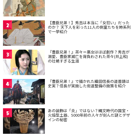
【豊臣兄弟！】秀吉は本当に「女狂い」だった
2
のか？ 天下人を彩った11人の側室たちを時系列
で一挙紹介
『豊臣兄弟！』茶々＝悪女はほぼ創作？秀吉が
3
溺愛、豊臣家滅亡を背負わされた茶々(井上和)
の壮絶すぎる生涯
『豊臣兄弟！』で描かれた織田信長の道普請は
4
史実？信長が実施した街道整備の施策を紹介
あの装飾は「炎」ではない？縄文時代の国宝・
5
火焔型土器、5000年前の人々が刻んだ謎とデザ
インの秘密