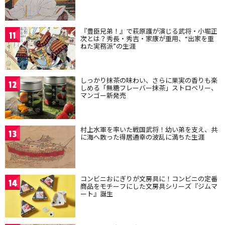
『豊臣兄弟！』で萩原護が演じる武将・小堀正
11
次とは？秀長・秀吉・家康が重用、“出家を重
ねた実務派”の生涯
しっかり抹茶の味わい、さらに果実の香りも楽
12
しめる「無糖フレーバー抹茶」ストロベリー、
マンゴー新発売
村上水軍を率いた戦国武将！幼い弟を支え、共
13
に海へ散った得居通幸の波乱に満ちた生涯
コンビニおにぎりが文房具に！コンビニの定番
14
商品をモチーフにした文房具シリーズ『ジムマ
ート』誕生