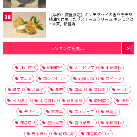
【季節・数量限定】キンモクセイの香りを天然
20
精油で再現した「スチームクリーム キンモクセ
イ&茶」新登場
ランキングを表示
江戸時代
戦国時代
大河ドラマ
平安時代
アニメ
ロングセラー
戦国武将
スイーツ
雑学
お菓子
幕末
漫画
時代劇
テレビ
べらぼう
明治時代
徳川家康
織田信長
抹茶
デザイン
文房具
フィギュア
展覧会
鎌倉時代
豊臣秀吉
豊臣兄弟！
昭和時代
光る君へ
葛飾北斎
鎌倉殿の13人