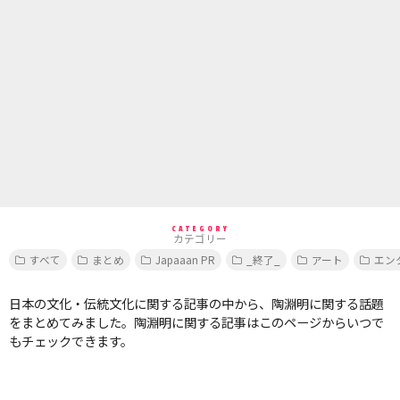
CATEGORY
カテゴリー
すべて
まとめ
Japaaan PR
_終了_
アート
エン
日本の文化・伝統文化に関する記事の中から、陶淵明に関する話題
をまとめてみました。陶淵明に関する記事はこのページからいつで
もチェックできます。