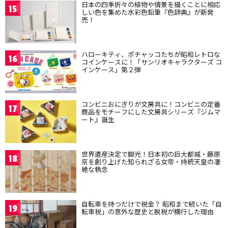
日本の四季折々の植物や情景を描くことに相応
15
しい色を集めた水彩色鉛筆『色辞典』が新発
売！
ハローキティ、ポチャッコたちが昭和レトロな
16
コインケースに！「サンリオキャラクターズ コ
インケース」第２弾
コンビニおにぎりが文房具に！コンビニの定番
17
商品をモチーフにした文房具シリーズ『ジムマ
ート』誕生
世界遺産決定で脚光！日本初の巨大都城・藤原
18
京を創り上げた知られざる女帝・持統天皇の凄
絶な執念
自転車を持つだけで税金？ 昭和まで続いた「自
19
転車税」の意外な歴史と脱税が横行した理由