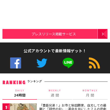
プレスリリース掲載サービス
公式アカウントで最新情報ゲット！
ランキング
RANKING
DAILY
WEEKLY
MONTHLY
24時間
週 間
月 間
『豊臣兄弟！』お市と柴田勝家、自刃しての最
1
期と「辞世の句」…運命を共にした２人の悲劇