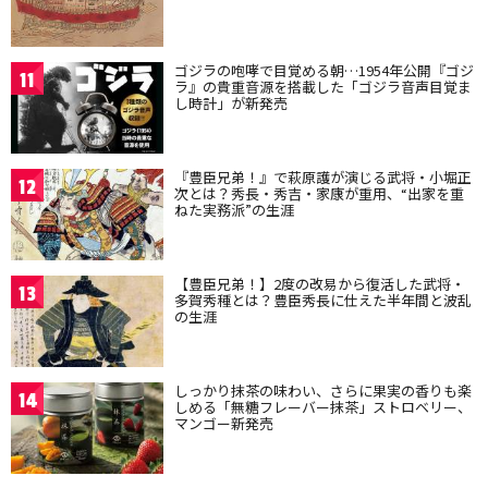
ゴジラの咆哮で目覚める朝…1954年公開『ゴジ
11
ラ』の貴重音源を搭載した「ゴジラ音声目覚ま
し時計」が新発売
『豊臣兄弟！』で萩原護が演じる武将・小堀正
12
次とは？秀長・秀吉・家康が重用、“出家を重
ねた実務派”の生涯
【豊臣兄弟！】2度の改易から復活した武将・
13
多賀秀種とは？豊臣秀長に仕えた半年間と波乱
の生涯
しっかり抹茶の味わい、さらに果実の香りも楽
14
しめる「無糖フレーバー抹茶」ストロベリー、
マンゴー新発売