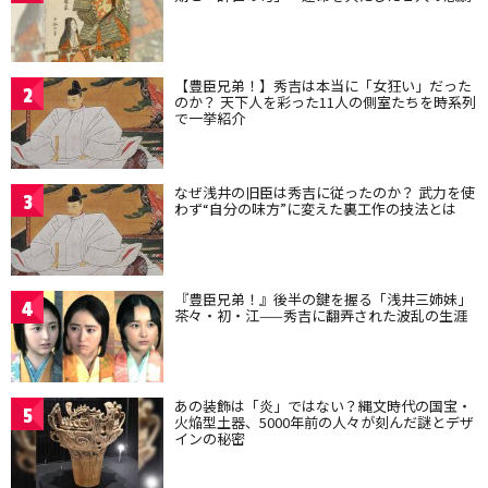
【豊臣兄弟！】秀吉は本当に「女狂い」だった
2
のか？ 天下人を彩った11人の側室たちを時系列
で一挙紹介
なぜ浅井の旧臣は秀吉に従ったのか？ 武力を使
3
わず“自分の味方”に変えた裏工作の技法とは
『豊臣兄弟！』後半の鍵を握る「浅井三姉妹」
4
茶々・初・江——秀吉に翻弄された波乱の生涯
あの装飾は「炎」ではない？縄文時代の国宝・
5
火焔型土器、5000年前の人々が刻んだ謎とデザ
インの秘密