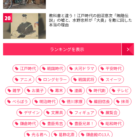
教科書と違う！江戸時代の田沼意次「賄賂伝
20
説」の嘘と、水野忠邦が「大奥」を敵に回した
本当の理由
ランキングを表示
江戸時代
戦国時代
大河ドラマ
平安時代
アニメ
ロングセラー
戦国武将
スイーツ
雑学
お菓子
幕末
漫画
時代劇
テレビ
べらぼう
明治時代
徳川家康
織田信長
抹茶
デザイン
文房具
フィギュア
展覧会
鎌倉時代
豊臣秀吉
豊臣兄弟！
昭和時代
光る君へ
葛飾北斎
鎌倉殿の13人