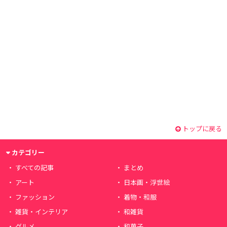
トップに戻る
カテゴリー
すべての記事
まとめ
アート
日本画・浮世絵
ファッション
着物・和服
雑貨・インテリア
和雑貨
グルメ
和菓子