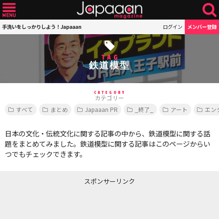
手洗いをしっかりしよう！Japaaan
ログイン
メンバー登録
TAG
鉄道模型
CATEGORY
カテゴリー
すべて
まとめ
Japaaan PR
_終了_
アート
エン
日本の文化・伝統文化に関する記事の中から、鉄道模型に関する話
題をまとめてみました。鉄道模型に関する記事はこのページからい
つでもチェックできます。
スポンサーリンク