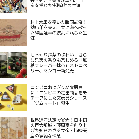
家を重ねた実務派”の生涯
村上水軍を率いた戦国武将！
幼い弟を支え、共に海へ散っ
た得居通幸の波乱に満ちた生
涯
しっかり抹茶の味わい、さら
に果実の香りも楽しめる「無
糖フレーバー抹茶」ストロベ
リー、マンゴー新発売
コンビニおにぎりが文房具
に！コンビニの定番商品をモ
チーフにした文房具シリーズ
『ジムマート』誕生
世界遺産決定で脚光！日本初
の巨大都城・藤原京を創り上
げた知られざる女帝・持統天
皇の凄絶な執念