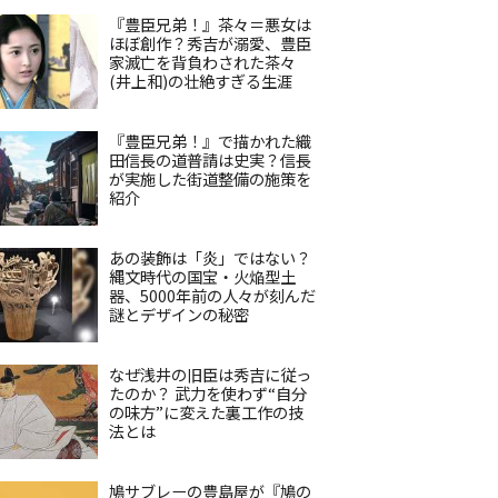
『豊臣兄弟！』茶々＝悪女は
ほぼ創作？秀吉が溺愛、豊臣
家滅亡を背負わされた茶々
(井上和)の壮絶すぎる生涯
『豊臣兄弟！』で描かれた織
田信長の道普請は史実？信長
が実施した街道整備の施策を
紹介
あの装飾は「炎」ではない？
縄文時代の国宝・火焔型土
器、5000年前の人々が刻んだ
謎とデザインの秘密
なぜ浅井の旧臣は秀吉に従っ
たのか？ 武力を使わず“自分
の味方”に変えた裏工作の技
法とは
鳩サブレーの豊島屋が『鳩の