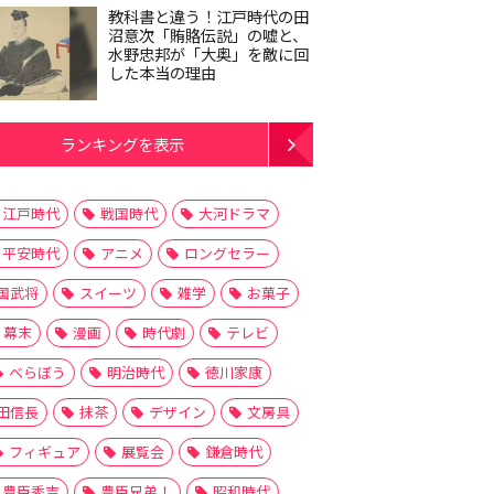
教科書と違う！江戸時代の田
沼意次「賄賂伝説」の嘘と、
水野忠邦が「大奥」を敵に回
した本当の理由
ランキングを表示
江戸時代
戦国時代
大河ドラマ
平安時代
アニメ
ロングセラー
国武将
スイーツ
雑学
お菓子
幕末
漫画
時代劇
テレビ
べらぼう
明治時代
徳川家康
田信長
抹茶
デザイン
文房具
フィギュア
展覧会
鎌倉時代
豊臣秀吉
豊臣兄弟！
昭和時代