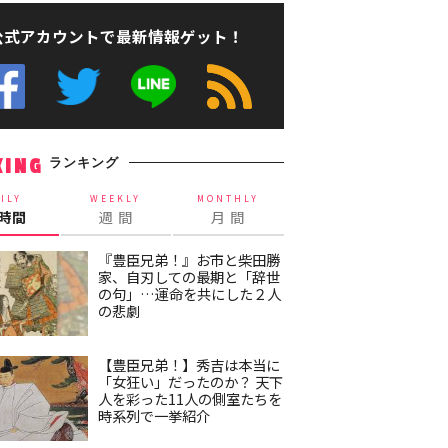
公式アカウントで最新情報ゲット！
ランキング
KING
ILY
WEEKLY
MONTHLY
4時間
週 間
月 間
『豊臣兄弟！』お市と柴田勝
家、自刃しての最期と「辞世
の句」…運命を共にした２人
の悲劇
【豊臣兄弟！】秀吉は本当に
「女狂い」だったのか？ 天下
人を彩った11人の側室たちを
時系列で一挙紹介