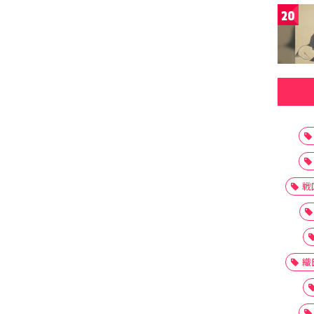
20
戦
織