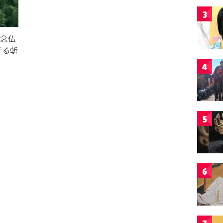
3
丁念仏
ぎる斬
4
5
6