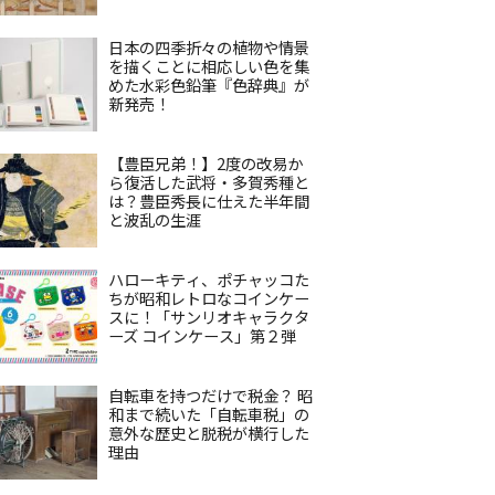
日本の四季折々の植物や情景
を描くことに相応しい色を集
めた水彩色鉛筆『色辞典』が
新発売！
【豊臣兄弟！】2度の改易か
ら復活した武将・多賀秀種と
は？豊臣秀長に仕えた半年間
と波乱の生涯
ハローキティ、ポチャッコた
ちが昭和レトロなコインケー
スに！「サンリオキャラクタ
ーズ コインケース」第２弾
自転車を持つだけで税金？ 昭
和まで続いた「自転車税」の
意外な歴史と脱税が横行した
理由