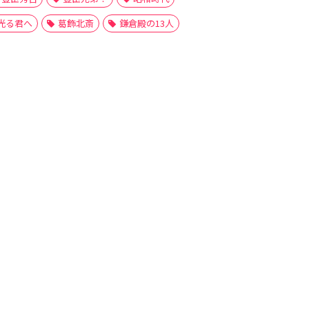
光る君へ
葛飾北斎
鎌倉殿の13人