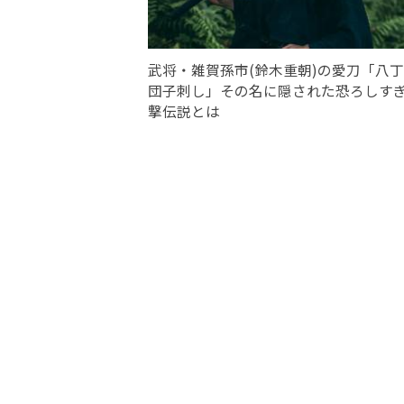
武将・雑賀孫市(鈴木重朝)の愛刀「八
団子刺し」その名に隠された恐ろしす
撃伝説とは