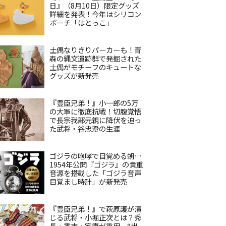
日』（8月10日）限定グッズ
詳細を発表！今年はシリコン
ポーチ「はとっこ」
土偶なりきりパーカーも！青
森の縄文遺跡群で発掘された
土偶がモチーフのキュートな
グッズが新発売
『豊臣兄弟！』小一郎の5万
の大軍に徹底抗戦！切腹覚悟
で長宗我部元親に降伏を迫っ
た武将・谷忠澄の生涯
ゴジラの咆哮で目覚める朝…
1954年公開『ゴジラ』の貴重
音源を搭載した「ゴジラ音声
目覚まし時計」が新発売
『豊臣兄弟！』で萩原護が演
じる武将・小堀正次とは？秀
長・秀吉・家康が重用、“出