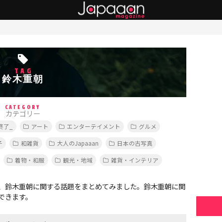
TAG
鈴木重朝
CATEGORY
カテゴリー
終了_
アート
エンターテイメント
グルメ
子
和雑貨
大人のJapaaan
日本の古写真
着物・和服
観光・地域
雑貨・インテリア
、鈴木重朝に関する話題をまとめてみました。鈴木重朝に関
できます。