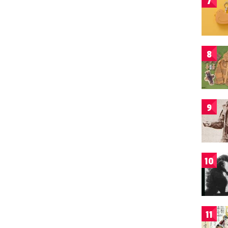
7
8
9
10
11