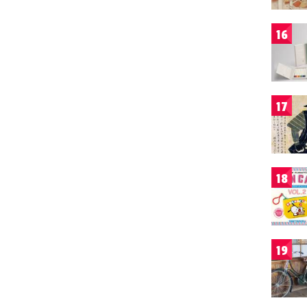
16
17
18
19