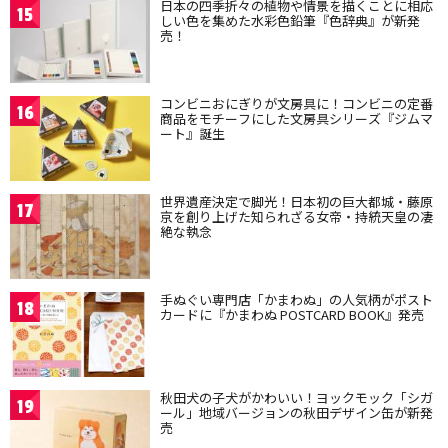
日本の四季折々の植物や情景を描くことに相応
15
しい色を集めた水彩色鉛筆『色辞典』が新発
売！
コンビニおにぎりが文房具に！コンビニの定番
16
商品をモチーフにした文房具シリーズ『ジムマ
ート』誕生
世界遺産決定で脚光！日本初の巨大都城・藤原
17
京を創り上げた知られざる女帝・持統天皇の凄
絶な執念
手ぬぐい専門店「かまわぬ」の人気柄がポスト
18
カードに『かまわぬ POSTCARD BOOK』発売
秋田犬の子犬がかわいい！ヨックモック「シガ
19
ール」地域バージョンの秋田デザイン缶が新発
売