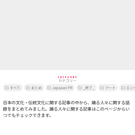
CATEGORY
カテゴリー
すべて
まとめ
Japaaan PR
_終了_
アート
エン
日本の文化・伝統文化に関する記事の中から、踊る人々に関する話
題をまとめてみました。踊る人々に関する記事はこのページからい
つでもチェックできます。