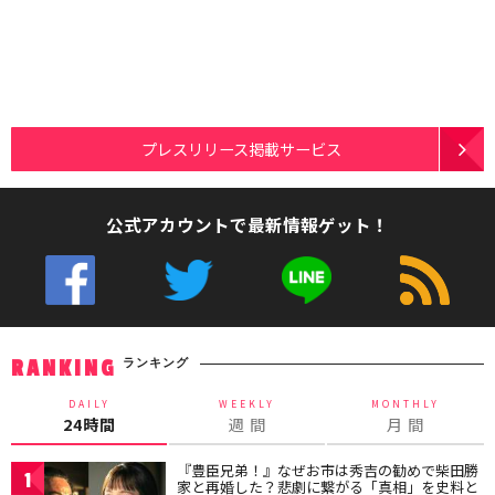
プレスリリース掲載サービス
公式アカウントで最新情報ゲット！
ランキング
RANKING
DAILY
WEEKLY
MONTHLY
24時間
週 間
月 間
『豊臣兄弟！』なぜお市は秀吉の勧めで柴田勝
1
家と再婚した？悲劇に繋がる「真相」を史料と