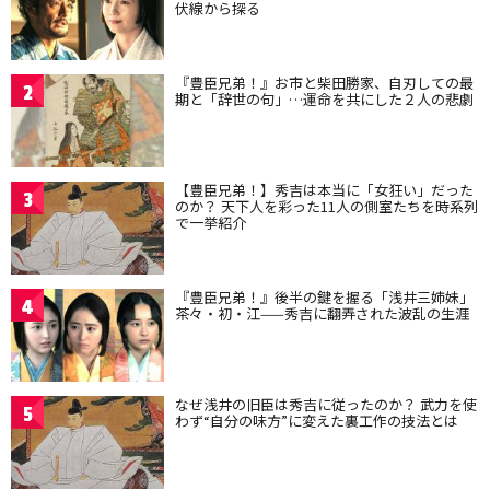
伏線から探る
『豊臣兄弟！』お市と柴田勝家、自刃しての最
2
期と「辞世の句」…運命を共にした２人の悲劇
【豊臣兄弟！】秀吉は本当に「女狂い」だった
3
のか？ 天下人を彩った11人の側室たちを時系列
で一挙紹介
『豊臣兄弟！』後半の鍵を握る「浅井三姉妹」
4
茶々・初・江——秀吉に翻弄された波乱の生涯
なぜ浅井の旧臣は秀吉に従ったのか？ 武力を使
5
わず“自分の味方”に変えた裏工作の技法とは