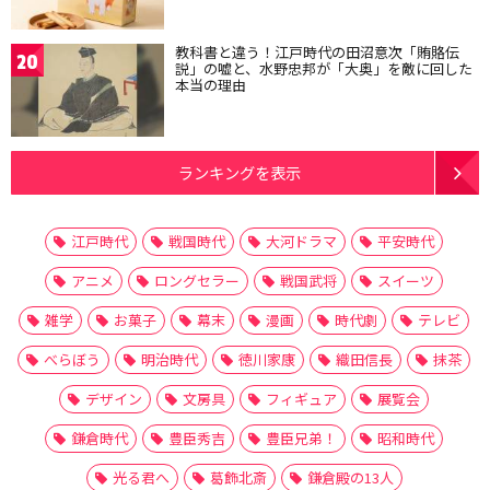
教科書と違う！江戸時代の田沼意次「賄賂伝
20
説」の嘘と、水野忠邦が「大奥」を敵に回した
本当の理由
ランキングを表示
江戸時代
戦国時代
大河ドラマ
平安時代
アニメ
ロングセラー
戦国武将
スイーツ
雑学
お菓子
幕末
漫画
時代劇
テレビ
べらぼう
明治時代
徳川家康
織田信長
抹茶
デザイン
文房具
フィギュア
展覧会
鎌倉時代
豊臣秀吉
豊臣兄弟！
昭和時代
光る君へ
葛飾北斎
鎌倉殿の13人