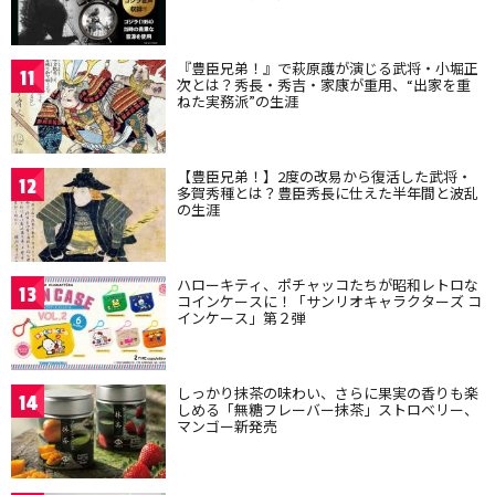
『豊臣兄弟！』で萩原護が演じる武将・小堀正
11
次とは？秀長・秀吉・家康が重用、“出家を重
ねた実務派”の生涯
【豊臣兄弟！】2度の改易から復活した武将・
12
多賀秀種とは？豊臣秀長に仕えた半年間と波乱
の生涯
ハローキティ、ポチャッコたちが昭和レトロな
13
コインケースに！「サンリオキャラクターズ コ
インケース」第２弾
しっかり抹茶の味わい、さらに果実の香りも楽
14
しめる「無糖フレーバー抹茶」ストロベリー、
マンゴー新発売