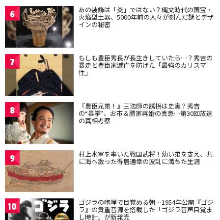
あの装飾は「炎」ではない？縄文時代の国宝・
6
火焔型土器、5000年前の人々が刻んだ謎とデザ
インの秘密
もしも豊臣秀長が長生きしていたら…？秀吉の
7
暴走と豊臣家滅亡を防げた「最強のカリスマ
性」
『豊臣兄弟！』三法師の誘拐は史実？秀吉
8
の“暴挙”、お市＆勝家再婚の真意…第30回放送
の真相考察
村上水軍を率いた戦国武将！幼い弟を支え、共
9
に海へ散った得居通幸の波乱に満ちた生涯
ゴジラの咆哮で目覚める朝…1954年公開『ゴジ
10
ラ』の貴重音源を搭載した「ゴジラ音声目覚ま
し時計」が新発売