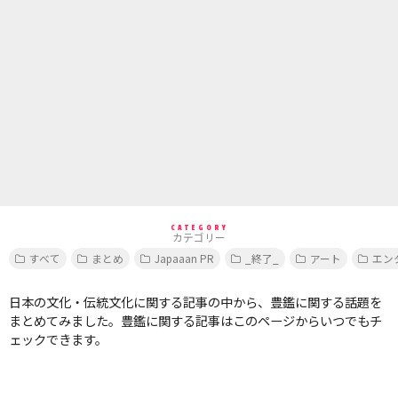
CATEGORY
カテゴリー
すべて
まとめ
Japaaan PR
_終了_
アート
エン
日本の文化・伝統文化に関する記事の中から、豊鑑に関する話題を
まとめてみました。豊鑑に関する記事はこのページからいつでもチ
ェックできます。