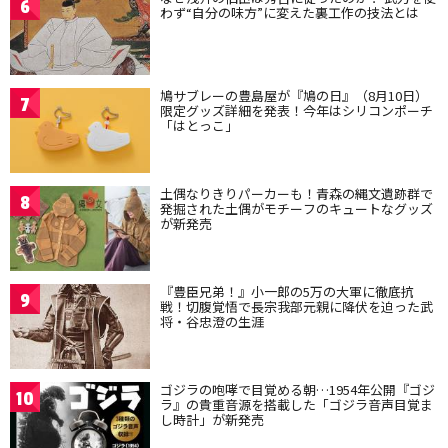
6
わず“自分の味方”に変えた裏工作の技法とは
鳩サブレーの豊島屋が『鳩の日』（8月10日）
7
限定グッズ詳細を発表！今年はシリコンポーチ
「はとっこ」
土偶なりきりパーカーも！青森の縄文遺跡群で
8
発掘された土偶がモチーフのキュートなグッズ
が新発売
『豊臣兄弟！』小一郎の5万の大軍に徹底抗
9
戦！切腹覚悟で長宗我部元親に降伏を迫った武
将・谷忠澄の生涯
ゴジラの咆哮で目覚める朝…1954年公開『ゴジ
10
ラ』の貴重音源を搭載した「ゴジラ音声目覚ま
し時計」が新発売