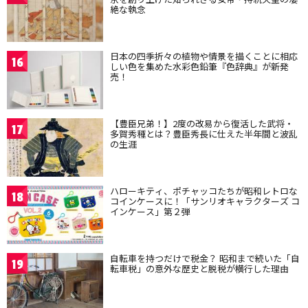
絶な執念
日本の四季折々の植物や情景を描くことに相応
16
しい色を集めた水彩色鉛筆『色辞典』が新発
売！
【豊臣兄弟！】2度の改易から復活した武将・
17
多賀秀種とは？豊臣秀長に仕えた半年間と波乱
の生涯
ハローキティ、ポチャッコたちが昭和レトロな
18
コインケースに！「サンリオキャラクターズ コ
インケース」第２弾
自転車を持つだけで税金？ 昭和まで続いた「自
19
転車税」の意外な歴史と脱税が横行した理由