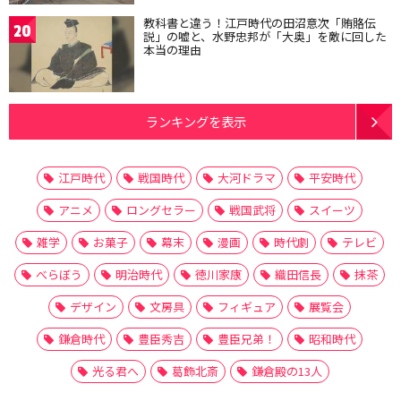
教科書と違う！江戸時代の田沼意次「賄賂伝
20
説」の嘘と、水野忠邦が「大奥」を敵に回した
本当の理由
ランキングを表示
江戸時代
戦国時代
大河ドラマ
平安時代
アニメ
ロングセラー
戦国武将
スイーツ
雑学
お菓子
幕末
漫画
時代劇
テレビ
べらぼう
明治時代
徳川家康
織田信長
抹茶
デザイン
文房具
フィギュア
展覧会
鎌倉時代
豊臣秀吉
豊臣兄弟！
昭和時代
光る君へ
葛飾北斎
鎌倉殿の13人