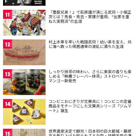
『豊臣兄弟！』で萩原護が演じる武将・小堀正
11
次とは？秀長・秀吉・家康が重用、“出家を重
ねた実務派”の生涯
村上水軍を率いた戦国武将！幼い弟を支え、共
12
に海へ散った得居通幸の波乱に満ちた生涯
しっかり抹茶の味わい、さらに果実の香りも楽
13
しめる「無糖フレーバー抹茶」ストロベリー、
マンゴー新発売
コンビニおにぎりが文房具に！コンビニの定番
14
商品をモチーフにした文房具シリーズ『ジムマ
ート』誕生
世界遺産決定で脚光！日本初の巨大都城・藤原
15
京を創り上げた知られざる女帝・持統天皇の凄