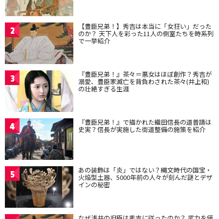
【豊臣兄弟！】秀吉は本当に「女狂い」だった
2
のか？ 天下人を彩った11人の側室たちを時系列
で一挙紹介
『豊臣兄弟！』茶々＝悪女はほぼ創作？秀吉が
3
溺愛、豊臣家滅亡を背負わされた茶々(井上和)
の壮絶すぎる生涯
『豊臣兄弟！』で描かれた織田信長の道普請は
4
史実？信長が実施した街道整備の施策を紹介
あの装飾は「炎」ではない？縄文時代の国宝・
5
火焔型土器、5000年前の人々が刻んだ謎とデザ
インの秘密
なぜ浅井の旧臣は秀吉に従ったのか？ 武力を使