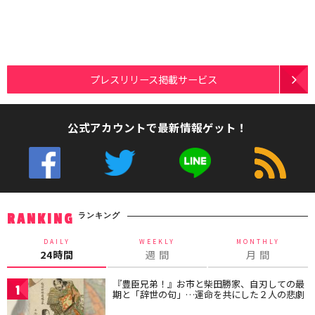
プレスリリース掲載サービス
公式アカウントで最新情報ゲット！
ランキング
RANKING
DAILY
WEEKLY
MONTHLY
24時間
週 間
月 間
『豊臣兄弟！』お市と柴田勝家、自刃しての最
1
期と「辞世の句」…運命を共にした２人の悲劇