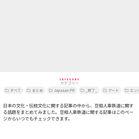
CATEGORY
カテゴリー
すべて
まとめ
Japaaan PR
_終了_
アート
エン
日本の文化・伝統文化に関する記事の中から、豆相人車鉄道に関す
る話題をまとめてみました。豆相人車鉄道に関する記事はこのペー
ジからいつでもチェックできます。