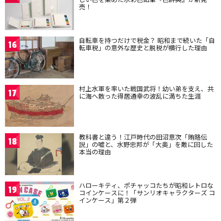
売！
自転車を持つだけで税金？ 昭和まで続いた「自
16
転車税」の意外な歴史と脱税が横行した理由
村上水軍を率いた戦国武将！幼い弟を支え、共
17
に海へ散った得居通幸の波乱に満ちた生涯
教科書と違う！江戸時代の田沼意次「賄賂伝
18
説」の嘘と、水野忠邦が「大奥」を敵に回した
本当の理由
ハローキティ、ポチャッコたちが昭和レトロな
19
コインケースに！「サンリオキャラクターズ コ
インケース」第２弾