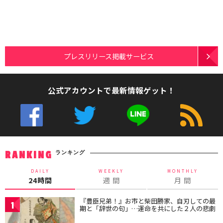
プレスリリース掲載サービス
公式アカウントで最新情報ゲット！
ランキング
RANKING
DAILY
WEEKLY
MONTHLY
24時間
週 間
月 間
『豊臣兄弟！』お市と柴田勝家、自刃しての最
1
期と「辞世の句」…運命を共にした２人の悲劇