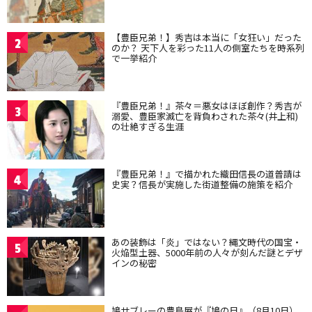
【豊臣兄弟！】秀吉は本当に「女狂い」だった
2
のか？ 天下人を彩った11人の側室たちを時系列
で一挙紹介
『豊臣兄弟！』茶々＝悪女はほぼ創作？秀吉が
3
溺愛、豊臣家滅亡を背負わされた茶々(井上和)
の壮絶すぎる生涯
『豊臣兄弟！』で描かれた織田信長の道普請は
4
史実？信長が実施した街道整備の施策を紹介
あの装飾は「炎」ではない？縄文時代の国宝・
5
火焔型土器、5000年前の人々が刻んだ謎とデザ
インの秘密
鳩サブレーの豊島屋が『鳩の日』（8月10日）