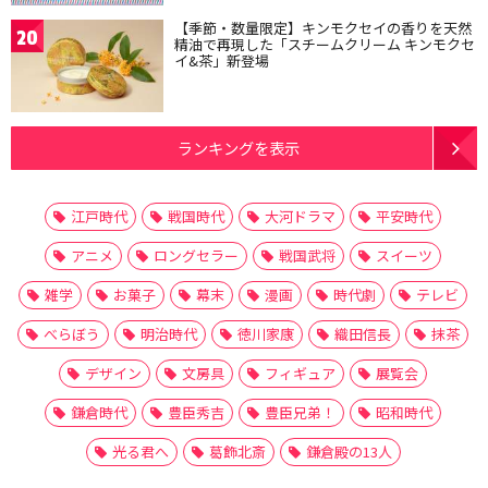
【季節・数量限定】キンモクセイの香りを天然
20
精油で再現した「スチームクリーム キンモクセ
イ&茶」新登場
ランキングを表示
江戸時代
戦国時代
大河ドラマ
平安時代
アニメ
ロングセラー
戦国武将
スイーツ
雑学
お菓子
幕末
漫画
時代劇
テレビ
べらぼう
明治時代
徳川家康
織田信長
抹茶
デザイン
文房具
フィギュア
展覧会
鎌倉時代
豊臣秀吉
豊臣兄弟！
昭和時代
光る君へ
葛飾北斎
鎌倉殿の13人