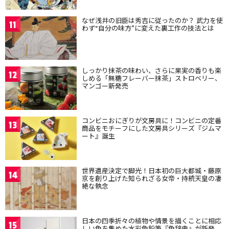
なぜ浅井の旧臣は秀吉に従ったのか？ 武力を使
11
わず“自分の味方”に変えた裏工作の技法とは
しっかり抹茶の味わい、さらに果実の香りも楽
12
しめる「無糖フレーバー抹茶」ストロベリー、
マンゴー新発売
コンビニおにぎりが文房具に！コンビニの定番
13
商品をモチーフにした文房具シリーズ『ジムマ
ート』誕生
世界遺産決定で脚光！日本初の巨大都城・藤原
14
京を創り上げた知られざる女帝・持統天皇の凄
絶な執念
日本の四季折々の植物や情景を描くことに相応
15
しい色を集めた水彩色鉛筆『色辞典』が新発