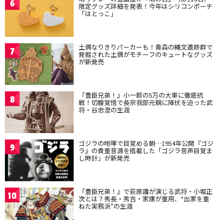
6
限定グッズ詳細を発表！今年はシリコンポーチ
「はとっこ」
土偶なりきりパーカーも！青森の縄文遺跡群で
7
発掘された土偶がモチーフのキュートなグッズ
が新発売
『豊臣兄弟！』小一郎の5万の大軍に徹底抗
8
戦！切腹覚悟で長宗我部元親に降伏を迫った武
将・谷忠澄の生涯
ゴジラの咆哮で目覚める朝…1954年公開『ゴジ
9
ラ』の貴重音源を搭載した「ゴジラ音声目覚ま
し時計」が新発売
『豊臣兄弟！』で萩原護が演じる武将・小堀正
10
次とは？秀長・秀吉・家康が重用、“出家を重
ねた実務派”の生涯