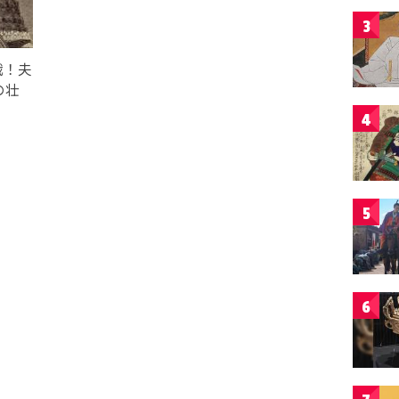
3
戦！夫
の壮
4
5
6