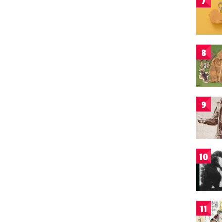
7
8
9
10
11