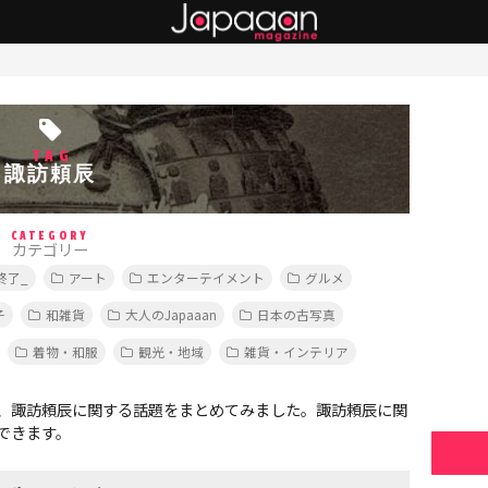
TAG
諏訪頼辰
CATEGORY
カテゴリー
終了_
アート
エンターテイメント
グルメ
子
和雑貨
大人のJapaaan
日本の古写真
着物・和服
観光・地域
雑貨・インテリア
、諏訪頼辰に関する話題をまとめてみました。諏訪頼辰に関
できます。