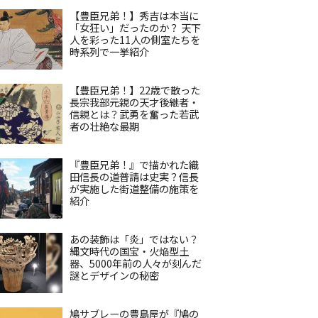
【豊臣兄弟！】秀吉は本当に
「女狂い」だったのか？ 天下
人を彩った11人の側室たちを
時系列で一挙紹介
【豊臣兄弟！】22歳で散った
長宗我部元親の天才後継者・
信親とは？武勇を奮った若武
者の壮絶な最期
『豊臣兄弟！』で描かれた織
田信長の道普請は史実？信長
が実施した街道整備の施策を
紹介
あの装飾は「炎」ではない？
縄文時代の国宝・火焔型土
器、5000年前の人々が刻んだ
謎とデザインの秘密
鳩サブレーの豊島屋が『鳩の