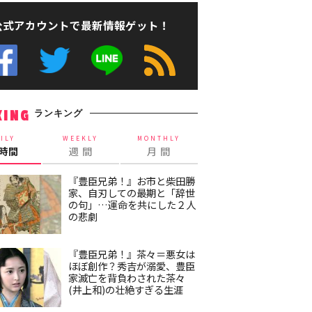
公式アカウントで最新情報ゲット！
ランキング
KING
ILY
WEEKLY
MONTHLY
4時間
週 間
月 間
『豊臣兄弟！』お市と柴田勝
家、自刃しての最期と「辞世
の句」…運命を共にした２人
の悲劇
『豊臣兄弟！』茶々＝悪女は
ほぼ創作？秀吉が溺愛、豊臣
家滅亡を背負わされた茶々
(井上和)の壮絶すぎる生涯