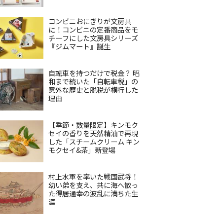
コンビニおにぎりが文房具
に！コンビニの定番商品をモ
チーフにした文房具シリーズ
『ジムマート』誕生
自転車を持つだけで税金？ 昭
和まで続いた「自転車税」の
意外な歴史と脱税が横行した
理由
【季節・数量限定】キンモク
セイの香りを天然精油で再現
した「スチームクリーム キン
モクセイ&茶」新登場
村上水軍を率いた戦国武将！
幼い弟を支え、共に海へ散っ
た得居通幸の波乱に満ちた生
涯