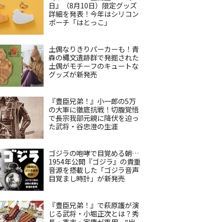
日』（8月10日）限定グッズ
詳細を発表！今年はシリコン
ポーチ「はとっこ」
土偶なりきりパーカーも！青
森の縄文遺跡群で発掘された
土偶がモチーフのキュートな
グッズが新発売
『豊臣兄弟！』小一郎の5万
の大軍に徹底抗戦！切腹覚悟
で長宗我部元親に降伏を迫っ
た武将・谷忠澄の生涯
ゴジラの咆哮で目覚める朝…
1954年公開『ゴジラ』の貴重
音源を搭載した「ゴジラ音声
目覚まし時計」が新発売
『豊臣兄弟！』で萩原護が演
じる武将・小堀正次とは？秀
長・秀吉・家康が重用、“出