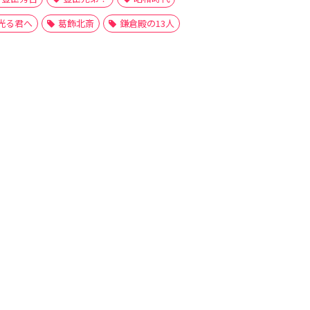
光る君へ
葛飾北斎
鎌倉殿の13人