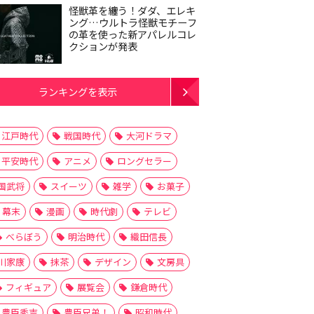
怪獣革を纏う！ダダ、エレキ
ング…ウルトラ怪獣モチーフ
の革を使った新アパレルコレ
クションが発表
ランキングを表示
江戸時代
戦国時代
大河ドラマ
平安時代
アニメ
ロングセラー
国武将
スイーツ
雑学
お菓子
幕末
漫画
時代劇
テレビ
べらぼう
明治時代
織田信長
川家康
抹茶
デザイン
文房具
フィギュア
展覧会
鎌倉時代
豊臣秀吉
豊臣兄弟！
昭和時代