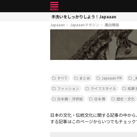
手洗いをしっかりしよう！Japaaan
Japaaan
Japaaanマガジン
諏訪頼辰
すべて
まとめ
Japaaan PR
_
ファッション
ライフスタイル
和菓
日本画・浮世絵
日本酒
歴史・文化
日本の文化・伝統文化に関する記事の中から
する記事はこのページからいつでもチェック