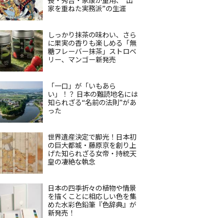
家を重ねた実務派”の生涯
しっかり抹茶の味わい、さら
に果実の香りも楽しめる「無
糖フレーバー抹茶」ストロベ
リー、マンゴー新発売
「一口」が「いもあら
い」！？ 日本の難読地名には
知られざる“名前の法則”があ
った
世界遺産決定で脚光！日本初
の巨大都城・藤原京を創り上
げた知られざる女帝・持統天
皇の凄絶な執念
日本の四季折々の植物や情景
を描くことに相応しい色を集
めた水彩色鉛筆『色辞典』が
新発売！