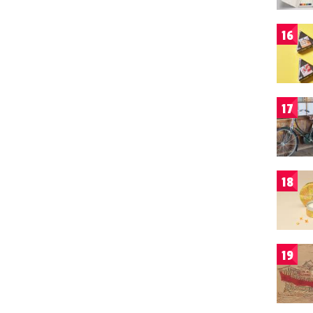
16
17
18
19