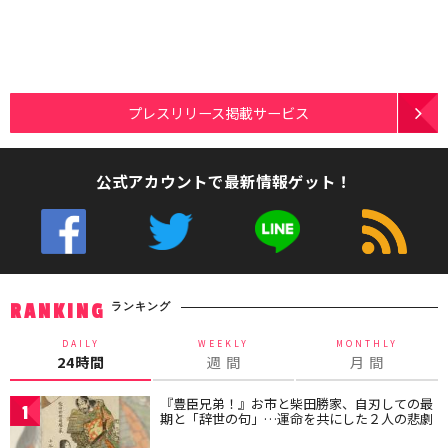
プレスリリース掲載サービス
公式アカウントで最新情報ゲット！
ランキング
RANKING
DAILY
WEEKLY
MONTHLY
24時間
週 間
月 間
『豊臣兄弟！』お市と柴田勝家、自刃しての最
1
期と「辞世の句」…運命を共にした２人の悲劇