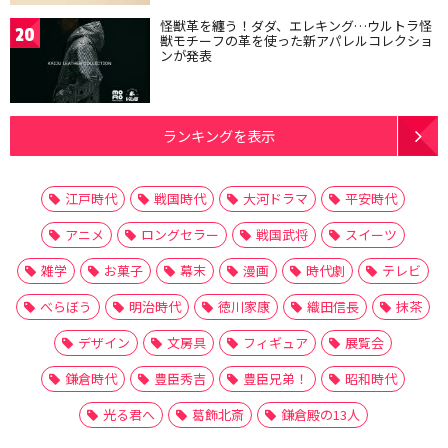
怪獣革を纏う！ダダ、エレキング…ウルトラ怪
20
獣モチーフの革を使った新アパレルコレクショ
ンが発表
ランキングを表示
江戸時代
戦国時代
大河ドラマ
平安時代
アニメ
ロングセラー
戦国武将
スイーツ
雑学
お菓子
幕末
漫画
時代劇
テレビ
べらぼう
明治時代
徳川家康
織田信長
抹茶
デザイン
文房具
フィギュア
展覧会
鎌倉時代
豊臣秀吉
豊臣兄弟！
昭和時代
光る君へ
葛飾北斎
鎌倉殿の13人