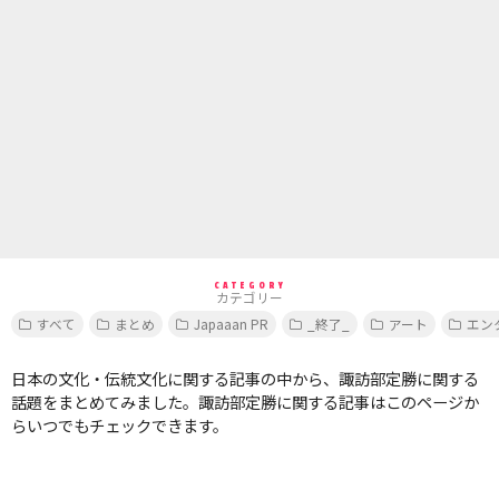
CATEGORY
カテゴリー
すべて
まとめ
Japaaan PR
_終了_
アート
エン
日本の文化・伝統文化に関する記事の中から、諏訪部定勝に関する
話題をまとめてみました。諏訪部定勝に関する記事はこのページか
らいつでもチェックできます。