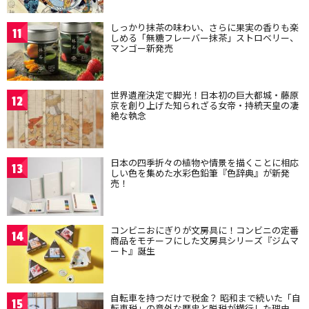
しっかり抹茶の味わい、さらに果実の香りも楽
11
しめる「無糖フレーバー抹茶」ストロベリー、
マンゴー新発売
世界遺産決定で脚光！日本初の巨大都城・藤原
12
京を創り上げた知られざる女帝・持統天皇の凄
絶な執念
日本の四季折々の植物や情景を描くことに相応
13
しい色を集めた水彩色鉛筆『色辞典』が新発
売！
コンビニおにぎりが文房具に！コンビニの定番
14
商品をモチーフにした文房具シリーズ『ジムマ
ート』誕生
自転車を持つだけで税金？ 昭和まで続いた「自
15
転車税」の意外な歴史と脱税が横行した理由