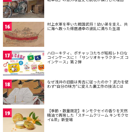
村上水軍を率いた戦国武将！幼い弟を支え、共
16
に海へ散った得居通幸の波乱に満ちた生涯
ハローキティ、ポチャッコたちが昭和レトロな
17
コインケースに！「サンリオキャラクターズ コ
インケース」第２弾
なぜ浅井の旧臣は秀吉に従ったのか？ 武力を使
18
わず“自分の味方”に変えた裏工作の技法とは
【季節・数量限定】キンモクセイの香りを天然
19
精油で再現した「スチームクリーム キンモクセ
イ&茶」新登場