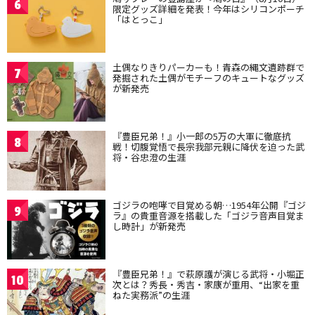
6
限定グッズ詳細を発表！今年はシリコンポーチ
「はとっこ」
土偶なりきりパーカーも！青森の縄文遺跡群で
7
発掘された土偶がモチーフのキュートなグッズ
が新発売
『豊臣兄弟！』小一郎の5万の大軍に徹底抗
8
戦！切腹覚悟で長宗我部元親に降伏を迫った武
将・谷忠澄の生涯
ゴジラの咆哮で目覚める朝…1954年公開『ゴジ
9
ラ』の貴重音源を搭載した「ゴジラ音声目覚ま
し時計」が新発売
『豊臣兄弟！』で萩原護が演じる武将・小堀正
10
次とは？秀長・秀吉・家康が重用、“出家を重
ねた実務派”の生涯