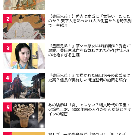
【豊臣兄弟！】秀吉は本当に「女狂い」だった
2
のか？ 天下人を彩った11人の側室たちを時系列
で一挙紹介
『豊臣兄弟！』茶々＝悪女はほぼ創作？秀吉が
3
溺愛、豊臣家滅亡を背負わされた茶々(井上和)
の壮絶すぎる生涯
『豊臣兄弟！』で描かれた織田信長の道普請は
4
史実？信長が実施した街道整備の施策を紹介
あの装飾は「炎」ではない？縄文時代の国宝・
5
火焔型土器、5000年前の人々が刻んだ謎とデザ
インの秘密
鳩サブレーの豊島屋が『鳩の日』（8月10日）