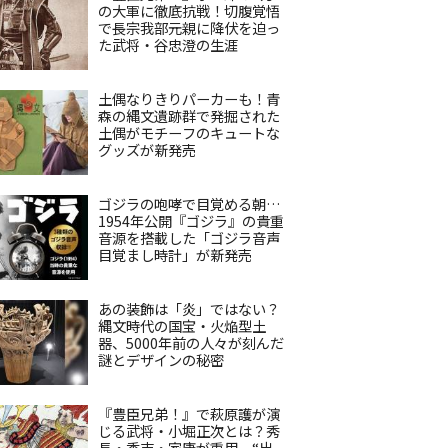
の大軍に徹底抗戦！切腹覚悟
で長宗我部元親に降伏を迫っ
た武将・谷忠澄の生涯
土偶なりきりパーカーも！青
森の縄文遺跡群で発掘された
土偶がモチーフのキュートな
グッズが新発売
ゴジラの咆哮で目覚める朝…
1954年公開『ゴジラ』の貴重
音源を搭載した「ゴジラ音声
目覚まし時計」が新発売
あの装飾は「炎」ではない？
縄文時代の国宝・火焔型土
器、5000年前の人々が刻んだ
謎とデザインの秘密
『豊臣兄弟！』で萩原護が演
じる武将・小堀正次とは？秀
長・秀吉・家康が重用、“出