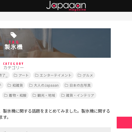
TAG
製氷機
CATEGORY
カテゴリー
終了_
アート
エンターテイメント
グルメ
子
和雑貨
大人のJapaaan
日本の古写真
着物・和服
観光・地域
雑貨・インテリア
、製氷機に関する話題をまとめてみました。製氷機に関する
ます。