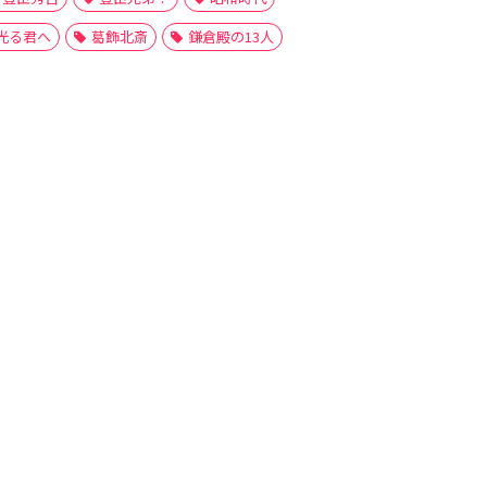
光る君へ
葛飾北斎
鎌倉殿の13人