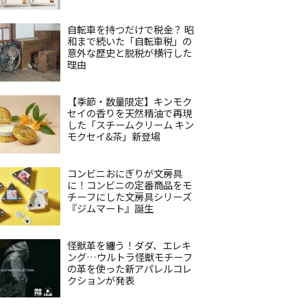
自転車を持つだけで税金？ 昭
和まで続いた「自転車税」の
意外な歴史と脱税が横行した
理由
【季節・数量限定】キンモク
セイの香りを天然精油で再現
した「スチームクリーム キン
モクセイ&茶」新登場
コンビニおにぎりが文房具
に！コンビニの定番商品をモ
チーフにした文房具シリーズ
『ジムマート』誕生
怪獣革を纏う！ダダ、エレキ
ング…ウルトラ怪獣モチーフ
の革を使った新アパレルコレ
クションが発表