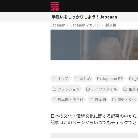
手洗いをしっかりしよう！Japaaan
Japaaan
Japaaanマガジン
製氷機
すべて
まとめ
Japaaan PR
_
ファッション
ライフスタイル
和菓
日本画・浮世絵
日本酒
歴史・文化
日本の文化・伝統文化に関する記事の中から
記事はこのページからいつでもチェックでき