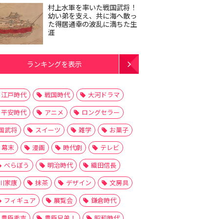
村上水軍を率いた戦国武将！
幼い弟を支え、共に海へ散っ
た得居通幸の波乱に満ちた生
涯
ランキングを表示
江戸時代
戦国時代
大河ドラマ
平安時代
アニメ
ロングセラー
国武将
スイーツ
雑学
お菓子
幕末
漫画
時代劇
テレビ
べらぼう
明治時代
織田信長
川家康
抹茶
デザイン
文房具
フィギュア
展覧会
鎌倉時代
豊臣秀吉
豊臣兄弟！
昭和時代