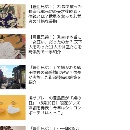
【豊臣兄弟！】22歳で散った
長宗我部元親の天才後継者・
信親とは？武勇を奮った若武
者の壮絶な最期
【豊臣兄弟！】秀吉は本当に
「女狂い」だったのか？ 天下
人を彩った11人の側室たちを
時系列で一挙紹介
『豊臣兄弟！』で描かれた織
田信長の道普請は史実？信長
が実施した街道整備の施策を
紹介
鳩サブレーの豊島屋が『鳩の
日』（8月10日）限定グッズ
詳細を発表！今年はシリコン
ポーチ「はとっこ」
『豊臣兄弟！』小一郎の5万