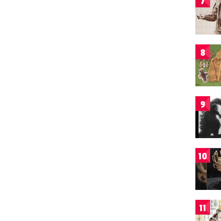
7
8
9
10
11