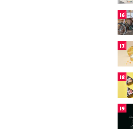
16
17
18
19