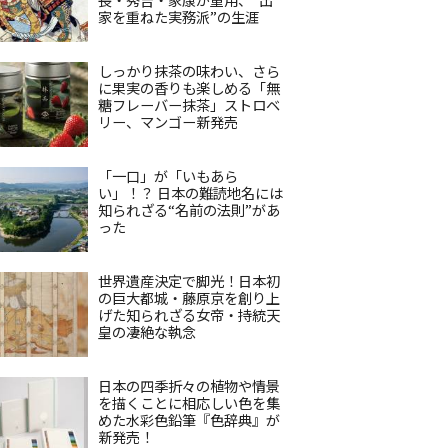
家を重ねた実務派”の生涯
しっかり抹茶の味わい、さら
に果実の香りも楽しめる「無
糖フレーバー抹茶」ストロベ
リー、マンゴー新発売
「一口」が「いもあら
い」！？ 日本の難読地名には
知られざる“名前の法則”があ
った
世界遺産決定で脚光！日本初
の巨大都城・藤原京を創り上
げた知られざる女帝・持統天
皇の凄絶な執念
日本の四季折々の植物や情景
を描くことに相応しい色を集
めた水彩色鉛筆『色辞典』が
新発売！