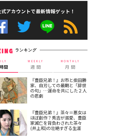
公式アカウントで最新情報ゲット！
ランキング
KING
ILY
WEEKLY
MONTHLY
4時間
週 間
月 間
『豊臣兄弟！』お市と柴田勝
家、自刃しての最期と「辞世
の句」…運命を共にした２人
の悲劇
『豊臣兄弟！』茶々＝悪女は
ほぼ創作？秀吉が溺愛、豊臣
家滅亡を背負わされた茶々
(井上和)の壮絶すぎる生涯