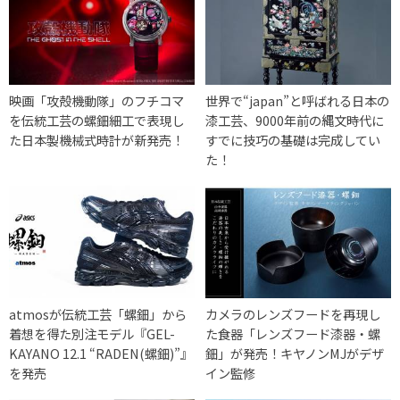
映画「攻殻機動隊」のフチコマ
世界で“japan”と呼ばれる日本の
を伝統工芸の螺鈿細工で表現し
漆工芸、9000年前の縄文時代に
た日本製機械式時計が新発売！
すでに技巧の基礎は完成してい
た！
atmosが伝統工芸「螺鈿」から
カメラのレンズフードを再現し
着想を得た別注モデル『GEL-
た食器「レンズフード漆器・螺
KAYANO 12.1 “RADEN(螺鈿)”』
鈿」が発売！キヤノンMJがデザ
を発売
イン監修