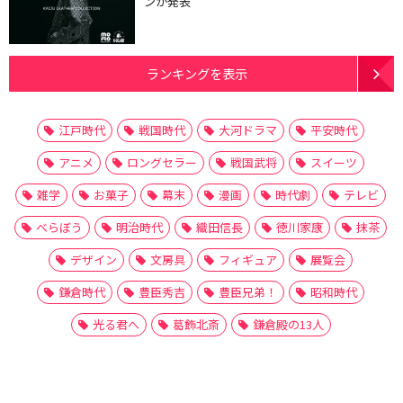
ンが発表
ランキングを表示
江戸時代
戦国時代
大河ドラマ
平安時代
アニメ
ロングセラー
戦国武将
スイーツ
雑学
お菓子
幕末
漫画
時代劇
テレビ
べらぼう
明治時代
織田信長
徳川家康
抹茶
デザイン
文房具
フィギュア
展覧会
鎌倉時代
豊臣秀吉
豊臣兄弟！
昭和時代
光る君へ
葛飾北斎
鎌倉殿の13人