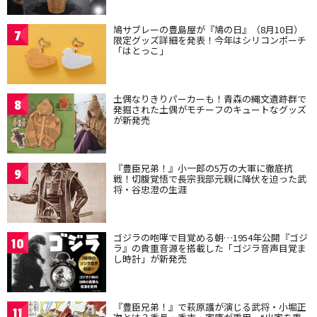
鳩サブレーの豊島屋が『鳩の日』（8月10日）
7
限定グッズ詳細を発表！今年はシリコンポーチ
「はとっこ」
土偶なりきりパーカーも！青森の縄文遺跡群で
8
発掘された土偶がモチーフのキュートなグッズ
が新発売
『豊臣兄弟！』小一郎の5万の大軍に徹底抗
9
戦！切腹覚悟で長宗我部元親に降伏を迫った武
将・谷忠澄の生涯
ゴジラの咆哮で目覚める朝…1954年公開『ゴジ
10
ラ』の貴重音源を搭載した「ゴジラ音声目覚ま
し時計」が新発売
『豊臣兄弟！』で萩原護が演じる武将・小堀正
11