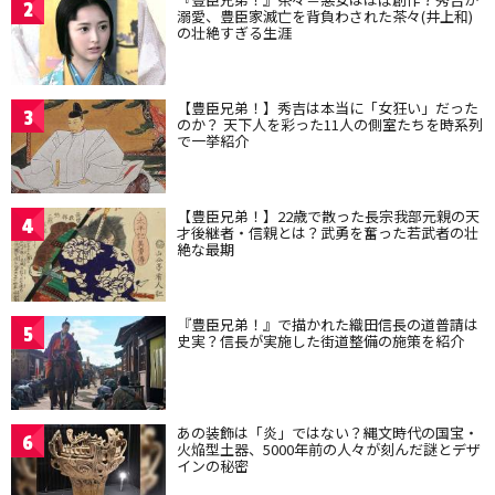
2
溺愛、豊臣家滅亡を背負わされた茶々(井上和)
の壮絶すぎる生涯
【豊臣兄弟！】秀吉は本当に「女狂い」だった
3
のか？ 天下人を彩った11人の側室たちを時系列
で一挙紹介
【豊臣兄弟！】22歳で散った長宗我部元親の天
4
才後継者・信親とは？武勇を奮った若武者の壮
絶な最期
『豊臣兄弟！』で描かれた織田信長の道普請は
5
史実？信長が実施した街道整備の施策を紹介
あの装飾は「炎」ではない？縄文時代の国宝・
6
火焔型土器、5000年前の人々が刻んだ謎とデザ
インの秘密