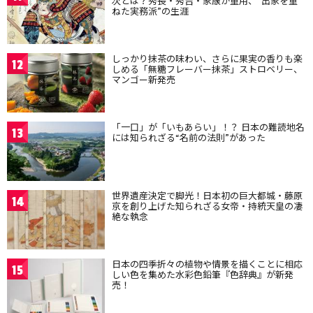
次とは？秀長・秀吉・家康が重用、“出家を重
ねた実務派”の生涯
しっかり抹茶の味わい、さらに果実の香りも楽
12
しめる「無糖フレーバー抹茶」ストロベリー、
マンゴー新発売
「一口」が「いもあらい」！？ 日本の難読地名
13
には知られざる“名前の法則”があった
世界遺産決定で脚光！日本初の巨大都城・藤原
14
京を創り上げた知られざる女帝・持統天皇の凄
絶な執念
日本の四季折々の植物や情景を描くことに相応
15
しい色を集めた水彩色鉛筆『色辞典』が新発
売！