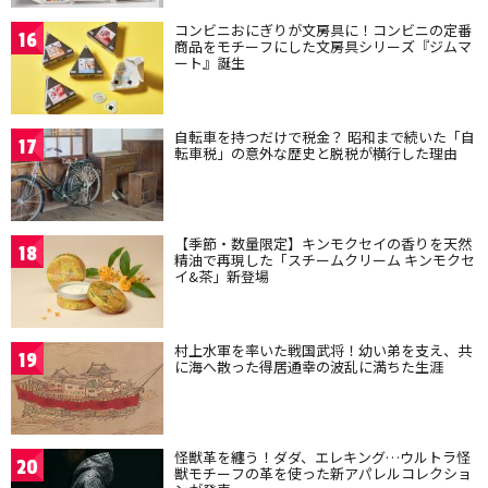
コンビニおにぎりが文房具に！コンビニの定番
16
商品をモチーフにした文房具シリーズ『ジムマ
ート』誕生
自転車を持つだけで税金？ 昭和まで続いた「自
17
転車税」の意外な歴史と脱税が横行した理由
【季節・数量限定】キンモクセイの香りを天然
18
精油で再現した「スチームクリーム キンモクセ
イ&茶」新登場
村上水軍を率いた戦国武将！幼い弟を支え、共
19
に海へ散った得居通幸の波乱に満ちた生涯
怪獣革を纏う！ダダ、エレキング…ウルトラ怪
20
獣モチーフの革を使った新アパレルコレクショ