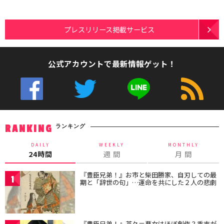
プレスリリース掲載サービス
公式アカウントで最新情報ゲット！
ランキング
RANKING
DAILY
WEEKLY
MONTHLY
24時間
週 間
月 間
『豊臣兄弟！』お市と柴田勝家、自刃しての最
1
期と「辞世の句」…運命を共にした２人の悲劇
『豊臣兄弟！』茶々＝悪女はほぼ創作？秀吉が