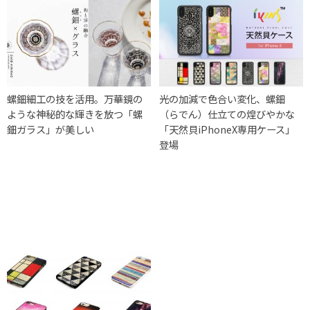
螺鈿細工の技を活用。万華鏡の
光の加減で色合い変化、螺鈿
ような神秘的な輝きを放つ「螺
（らでん）仕立ての煌びやかな
鈿ガラス」が美しい
「天然貝iPhoneX専用ケース」
登場