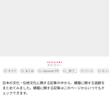
CATEGORY
カテゴリー
すべて
まとめ
Japaaan PR
_終了_
アート
エン
日本の文化・伝統文化に関する記事の中から、螺鈿に関する話題を
まとめてみました。螺鈿に関する記事はこのページからいつでもチ
ェックできます。