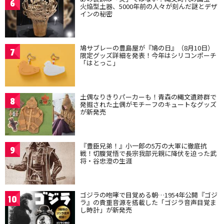
6
火焔型土器、5000年前の人々が刻んだ謎とデザ
インの秘密
鳩サブレーの豊島屋が『鳩の日』（8月10日）
7
限定グッズ詳細を発表！今年はシリコンポーチ
「はとっこ」
土偶なりきりパーカーも！青森の縄文遺跡群で
8
発掘された土偶がモチーフのキュートなグッズ
が新発売
『豊臣兄弟！』小一郎の5万の大軍に徹底抗
9
戦！切腹覚悟で長宗我部元親に降伏を迫った武
将・谷忠澄の生涯
ゴジラの咆哮で目覚める朝…1954年公開『ゴジ
10
ラ』の貴重音源を搭載した「ゴジラ音声目覚ま
し時計」が新発売