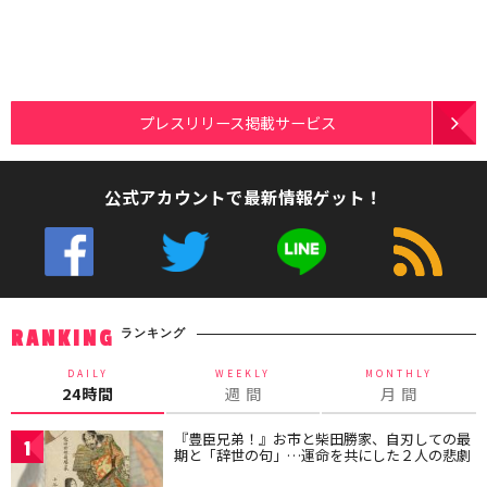
プレスリリース掲載サービス
公式アカウントで最新情報ゲット！
ランキング
RANKING
DAILY
WEEKLY
MONTHLY
24時間
週 間
月 間
『豊臣兄弟！』お市と柴田勝家、自刃しての最
1
期と「辞世の句」…運命を共にした２人の悲劇