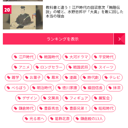
教科書と違う！江戸時代の田沼意次「賄賂伝
20
説」の嘘と、水野忠邦が「大奥」を敵に回した
本当の理由
ランキングを表示
江戸時代
戦国時代
大河ドラマ
平安時代
アニメ
ロングセラー
戦国武将
スイーツ
雑学
お菓子
幕末
漫画
時代劇
テレビ
べらぼう
明治時代
徳川家康
織田信長
抹茶
デザイン
文房具
フィギュア
展覧会
鎌倉時代
豊臣秀吉
豊臣兄弟！
昭和時代
光る君へ
葛飾北斎
鎌倉殿の13人