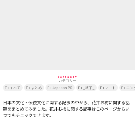
CATEGORY
カテゴリー
すべて
まとめ
Japaaan PR
_終了_
アート
エン
日本の文化・伝統文化に関する記事の中から、花井お梅に関する話
題をまとめてみました。花井お梅に関する記事はこのページからい
つでもチェックできます。