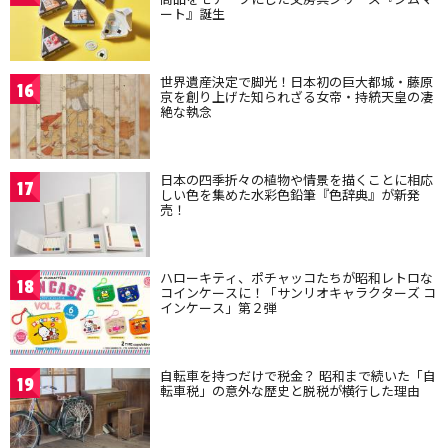
ート』誕生
世界遺産決定で脚光！日本初の巨大都城・藤原
16
京を創り上げた知られざる女帝・持統天皇の凄
絶な執念
日本の四季折々の植物や情景を描くことに相応
17
しい色を集めた水彩色鉛筆『色辞典』が新発
売！
ハローキティ、ポチャッコたちが昭和レトロな
18
コインケースに！「サンリオキャラクターズ コ
インケース」第２弾
自転車を持つだけで税金？ 昭和まで続いた「自
19
転車税」の意外な歴史と脱税が横行した理由