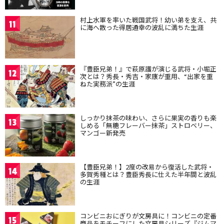
村上水軍を率いた戦国武将！幼い弟を支え、共
11
に海へ散った得居通幸の波乱に満ちた生涯
『豊臣兄弟！』で萩原護が演じる武将・小堀正
12
次とは？秀長・秀吉・家康が重用、“出家を重
ねた実務派”の生涯
しっかり抹茶の味わい、さらに果実の香りも楽
13
しめる「無糖フレーバー抹茶」ストロベリー、
マンゴー新発売
【豊臣兄弟！】2度の改易から復活した武将・
14
多賀秀種とは？豊臣秀長に仕えた半年間と波乱
の生涯
コンビニおにぎりが文房具に！コンビニの定番
15
商品をモチーフにした文房具シリーズ『ジムマ