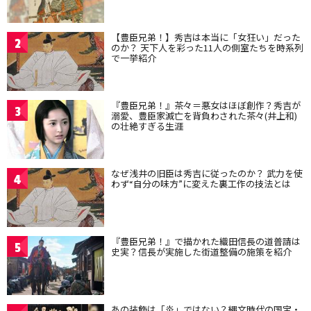
【豊臣兄弟！】秀吉は本当に「女狂い」だった
2
のか？ 天下人を彩った11人の側室たちを時系列
で一挙紹介
『豊臣兄弟！』茶々＝悪女はほぼ創作？秀吉が
3
溺愛、豊臣家滅亡を背負わされた茶々(井上和)
の壮絶すぎる生涯
なぜ浅井の旧臣は秀吉に従ったのか？ 武力を使
4
わず“自分の味方”に変えた裏工作の技法とは
『豊臣兄弟！』で描かれた織田信長の道普請は
5
史実？信長が実施した街道整備の施策を紹介
あの装飾は「炎」ではない？縄文時代の国宝・