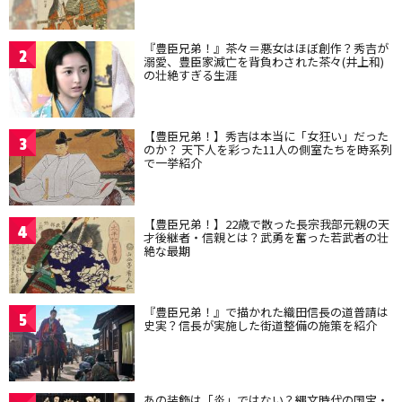
『豊臣兄弟！』茶々＝悪女はほぼ創作？秀吉が
2
溺愛、豊臣家滅亡を背負わされた茶々(井上和)
の壮絶すぎる生涯
【豊臣兄弟！】秀吉は本当に「女狂い」だった
3
のか？ 天下人を彩った11人の側室たちを時系列
で一挙紹介
【豊臣兄弟！】22歳で散った長宗我部元親の天
4
才後継者・信親とは？武勇を奮った若武者の壮
絶な最期
『豊臣兄弟！』で描かれた織田信長の道普請は
5
史実？信長が実施した街道整備の施策を紹介
あの装飾は「炎」ではない？縄文時代の国宝・