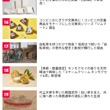
売！
コンビニおにぎりが文房具に！コンビニの定番
16
商品をモチーフにした文房具シリーズ『ジムマ
ート』誕生
自転車を持つだけで税金？ 昭和まで続いた「自
17
転車税」の意外な歴史と脱税が横行した理由
【季節・数量限定】キンモクセイの香りを天然
18
精油で再現した「スチームクリーム キンモクセ
イ&茶」新登場
村上水軍を率いた戦国武将！幼い弟を支え、共
19
に海へ散った得居通幸の波乱に満ちた生涯