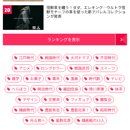
怪獣革を纏う！ダダ、エレキング…ウルトラ怪
20
獣モチーフの革を使った新アパレルコレクショ
ンが発表
ランキングを表示
江戸時代
戦国時代
大河ドラマ
平安時代
アニメ
ロングセラー
戦国武将
スイーツ
雑学
お菓子
幕末
漫画
時代劇
テレビ
べらぼう
明治時代
織田信長
徳川家康
抹茶
デザイン
文房具
フィギュア
展覧会
鎌倉時代
豊臣秀吉
豊臣兄弟！
昭和時代
光る君へ
葛飾北斎
鎌倉殿の13人