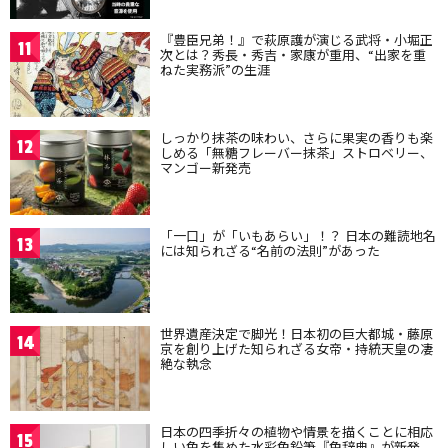
『豊臣兄弟！』で萩原護が演じる武将・小堀正
11
次とは？秀長・秀吉・家康が重用、“出家を重
ねた実務派”の生涯
しっかり抹茶の味わい、さらに果実の香りも楽
12
しめる「無糖フレーバー抹茶」ストロベリー、
マンゴー新発売
「一口」が「いもあらい」！？ 日本の難読地名
13
には知られざる“名前の法則”があった
世界遺産決定で脚光！日本初の巨大都城・藤原
14
京を創り上げた知られざる女帝・持統天皇の凄
絶な執念
日本の四季折々の植物や情景を描くことに相応
15
しい色を集めた水彩色鉛筆『色辞典』が新発