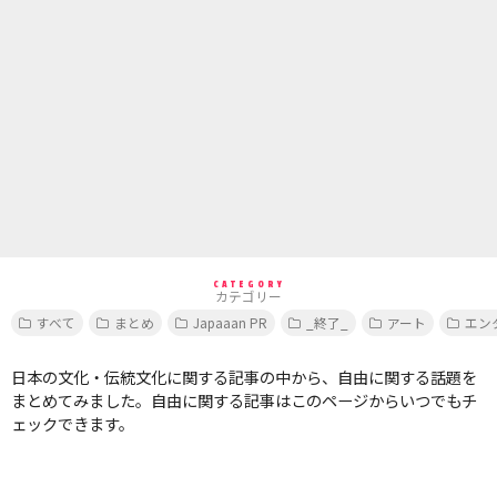
CATEGORY
カテゴリー
すべて
まとめ
Japaaan PR
_終了_
アート
エン
日本の文化・伝統文化に関する記事の中から、自由に関する話題を
まとめてみました。自由に関する記事はこのページからいつでもチ
ェックできます。