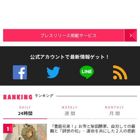
プレスリリース掲載サービス
公式アカウントで最新情報ゲット！
ランキング
RANKING
DAILY
WEEKLY
MONTHLY
24時間
週 間
月 間
『豊臣兄弟！』お市と柴田勝家、自刃しての最
1
期と「辞世の句」…運命を共にした２人の悲劇