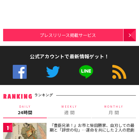
プレスリリース掲載サービス
公式アカウントで最新情報ゲット！
ランキング
RANKING
DAILY
WEEKLY
MONTHLY
24時間
週 間
月 間
『豊臣兄弟！』お市と柴田勝家、自刃しての最
1
期と「辞世の句」…運命を共にした２人の悲劇