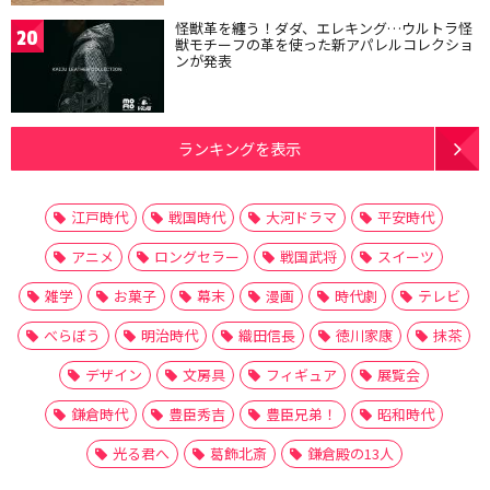
怪獣革を纏う！ダダ、エレキング…ウルトラ怪
20
獣モチーフの革を使った新アパレルコレクショ
ンが発表
ランキングを表示
江戸時代
戦国時代
大河ドラマ
平安時代
アニメ
ロングセラー
戦国武将
スイーツ
雑学
お菓子
幕末
漫画
時代劇
テレビ
べらぼう
明治時代
織田信長
徳川家康
抹茶
デザイン
文房具
フィギュア
展覧会
鎌倉時代
豊臣秀吉
豊臣兄弟！
昭和時代
光る君へ
葛飾北斎
鎌倉殿の13人