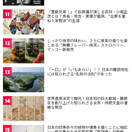
『豊臣兄弟！』で萩原護が演じる武将・小堀正
11
次とは？秀長・秀吉・家康が重用、“出家を重
ねた実務派”の生涯
しっかり抹茶の味わい、さらに果実の香りも楽
12
しめる「無糖フレーバー抹茶」ストロベリー、
マンゴー新発売
「一口」が「いもあらい」！？ 日本の難読地名
13
には知られざる“名前の法則”があった
世界遺産決定で脚光！日本初の巨大都城・藤原
14
京を創り上げた知られざる女帝・持統天皇の凄
絶な執念
日本の四季折々の植物や情景を描くことに相応
15
しい色を集めた水彩色鉛筆『色辞典』が新発