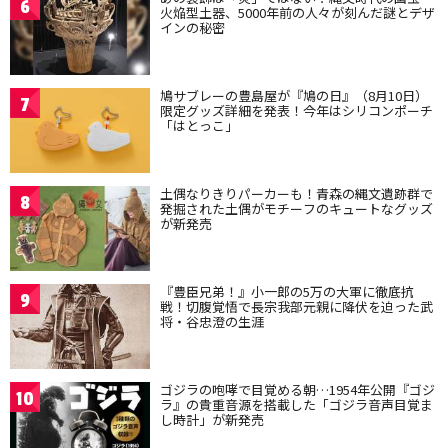
6
火焔型土器、5000年前の人々が刻んだ謎とデザ
インの秘密
鳩サブレーの豊島屋が『鳩の日』（8月10日）
7
限定グッズ詳細を発表！今年はシリコンポーチ
「はとっこ」
土偶なりきりパーカーも！青森の縄文遺跡群で
8
発掘された土偶がモチーフのキュートなグッズ
が新発売
『豊臣兄弟！』小一郎の5万の大軍に徹底抗
9
戦！切腹覚悟で長宗我部元親に降伏を迫った武
将・谷忠澄の生涯
ゴジラの咆哮で目覚める朝…1954年公開『ゴジ
10
ラ』の貴重音源を搭載した「ゴジラ音声目覚ま
し時計」が新発売