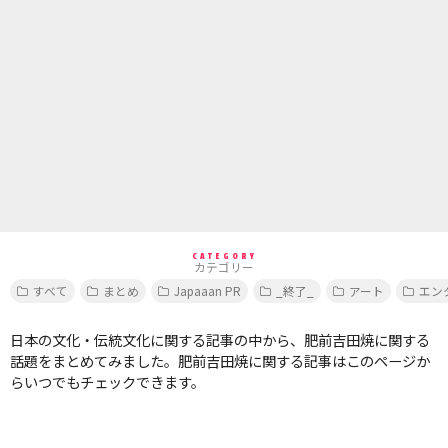
CATEGORY
カテゴリー
すべて
まとめ
Japaaan PR
_終了_
アート
エン
日本の文化・伝統文化に関する記事の中から、肥前吉田焼に関する
話題をまとめてみました。肥前吉田焼に関する記事はこのページか
らいつでもチェックできます。