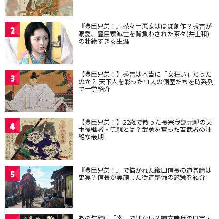
『豊臣兄弟！』茶々＝悪女はほぼ創作？秀吉が
2
溺愛、豊臣家滅亡を背負わされた茶々(井上和)
の壮絶すぎる生涯
【豊臣兄弟！】秀吉は本当に「女狂い」だった
3
のか？ 天下人を彩った11人の側室たちを時系列
で一挙紹介
【豊臣兄弟！】22歳で散った長宗我部元親の天
4
才後継者・信親とは？武勇を奮った若武者の壮
絶な最期
『豊臣兄弟！』で描かれた織田信長の道普請は
5
史実？信長が実施した街道整備の施策を紹介
あの装飾は「炎」ではない？縄文時代の国宝・