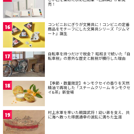
売！
コンビニおにぎりが文房具に！コンビニの定番
16
商品をモチーフにした文房具シリーズ『ジムマ
ート』誕生
自転車を持つだけで税金？ 昭和まで続いた「自
17
転車税」の意外な歴史と脱税が横行した理由
【季節・数量限定】キンモクセイの香りを天然
18
精油で再現した「スチームクリーム キンモクセ
イ&茶」新登場
村上水軍を率いた戦国武将！幼い弟を支え、共
19
に海へ散った得居通幸の波乱に満ちた生涯