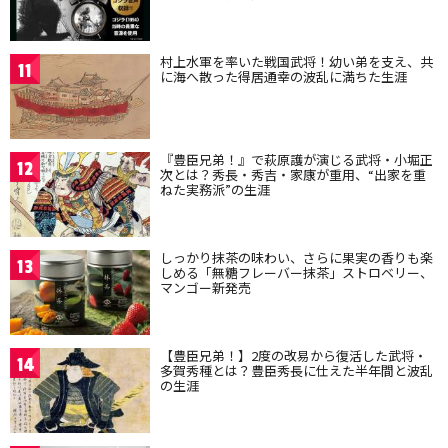
村上水軍を率いた戦国武将！幼い弟を支え、共
11
に海へ散った得居通幸の波乱に満ちた生涯
『豊臣兄弟！』で萩原護が演じる武将・小堀正
12
次とは？秀長・秀吉・家康が重用、“出家を重
ねた実務派”の生涯
しっかり抹茶の味わい、さらに果実の香りも楽
13
しめる「無糖フレーバー抹茶」ストロベリー、
マンゴー新発売
【豊臣兄弟！】2度の改易から復活した武将・
14
多賀秀種とは？豊臣秀長に仕えた半年間と波乱
の生涯