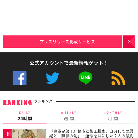
プレスリリース掲載サービス
公式アカウントで最新情報ゲット！
ランキング
RANKING
DAILY
WEEKLY
MONTHLY
24時間
週 間
月 間
『豊臣兄弟！』お市と柴田勝家、自刃しての最
1
期と「辞世の句」…運命を共にした２人の悲劇