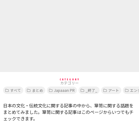
CATEGORY
カテゴリー
すべて
まとめ
Japaaan PR
_終了_
アート
エン
日本の文化・伝統文化に関する記事の中から、箪笥に関する話題を
まとめてみました。箪笥に関する記事はこのページからいつでもチ
ェックできます。