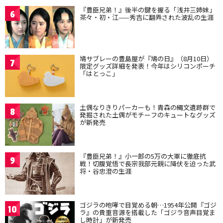
『豊臣兄弟！』後半の鍵を握る「浅井三姉妹」
6
茶々・初・江——秀吉に翻弄された波乱の生涯
鳩サブレーの豊島屋が『鳩の日』（8月10日）
7
限定グッズ詳細を発表！今年はシリコンポーチ
「はとっこ」
土偶なりきりパーカーも！青森の縄文遺跡群で
8
発掘された土偶がモチーフのキュートなグッズ
が新発売
『豊臣兄弟！』小一郎の5万の大軍に徹底抗
9
戦！切腹覚悟で長宗我部元親に降伏を迫った武
将・谷忠澄の生涯
ゴジラの咆哮で目覚める朝…1954年公開『ゴジ
10
ラ』の貴重音源を搭載した「ゴジラ音声目覚ま
し時計」が新発売