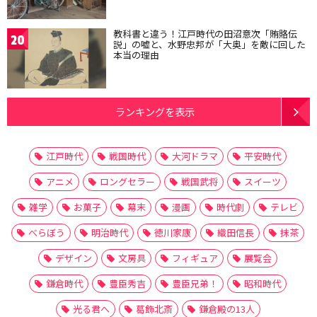
教科書と違う！江戸時代の田沼意次「賄賂伝
20
説」の嘘と、水野忠邦が「大奥」を敵に回した
本当の理由
ランキングを表示
江戸時代
戦国時代
大河ドラマ
平安時代
アニメ
ロングセラー
戦国武将
スイーツ
雑学
お菓子
幕末
漫画
時代劇
テレビ
べらぼう
明治時代
徳川家康
織田信長
抹茶
デザイン
文房具
フィギュア
展覧会
鎌倉時代
豊臣秀吉
豊臣兄弟！
昭和時代
光る君へ
葛飾北斎
鎌倉殿の13人