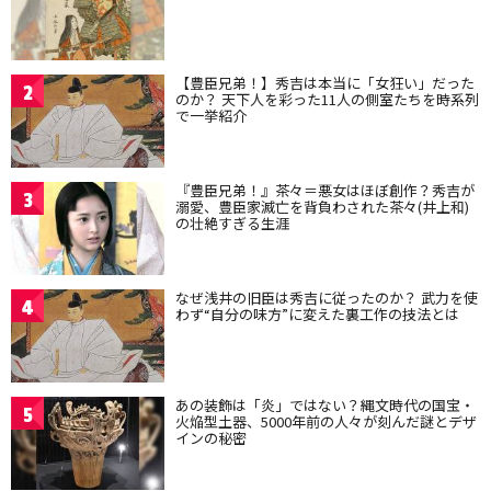
【豊臣兄弟！】秀吉は本当に「女狂い」だった
2
のか？ 天下人を彩った11人の側室たちを時系列
で一挙紹介
『豊臣兄弟！』茶々＝悪女はほぼ創作？秀吉が
3
溺愛、豊臣家滅亡を背負わされた茶々(井上和)
の壮絶すぎる生涯
なぜ浅井の旧臣は秀吉に従ったのか？ 武力を使
4
わず“自分の味方”に変えた裏工作の技法とは
あの装飾は「炎」ではない？縄文時代の国宝・
5
火焔型土器、5000年前の人々が刻んだ謎とデザ
インの秘密