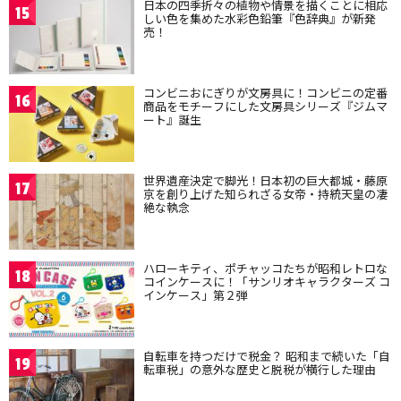
日本の四季折々の植物や情景を描くことに相応
15
しい色を集めた水彩色鉛筆『色辞典』が新発
売！
コンビニおにぎりが文房具に！コンビニの定番
16
商品をモチーフにした文房具シリーズ『ジムマ
ート』誕生
世界遺産決定で脚光！日本初の巨大都城・藤原
17
京を創り上げた知られざる女帝・持統天皇の凄
絶な執念
ハローキティ、ポチャッコたちが昭和レトロな
18
コインケースに！「サンリオキャラクターズ コ
インケース」第２弾
自転車を持つだけで税金？ 昭和まで続いた「自
19
転車税」の意外な歴史と脱税が横行した理由