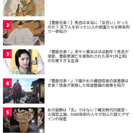
【豊臣兄弟！】秀吉は本当に「女狂い」だった
2
のか？ 天下人を彩った11人の側室たちを時系列
で一挙紹介
『豊臣兄弟！』茶々＝悪女はほぼ創作？秀吉が
3
溺愛、豊臣家滅亡を背負わされた茶々(井上和)
の壮絶すぎる生涯
『豊臣兄弟！』で描かれた織田信長の道普請は
4
史実？信長が実施した街道整備の施策を紹介
あの装飾は「炎」ではない？縄文時代の国宝・
5
火焔型土器、5000年前の人々が刻んだ謎とデザ
インの秘密