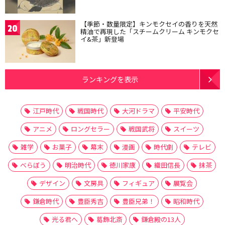
【季節・数量限定】キンモクセイの香りを天然
20
精油で再現した「スチームクリーム キンモクセ
イ&茶」新登場
ランキングを表示
江戸時代
戦国時代
大河ドラマ
平安時代
アニメ
ロングセラー
戦国武将
スイーツ
雑学
お菓子
幕末
漫画
時代劇
テレビ
べらぼう
明治時代
徳川家康
織田信長
抹茶
デザイン
文房具
フィギュア
展覧会
鎌倉時代
豊臣秀吉
豊臣兄弟！
昭和時代
光る君へ
葛飾北斎
鎌倉殿の13人