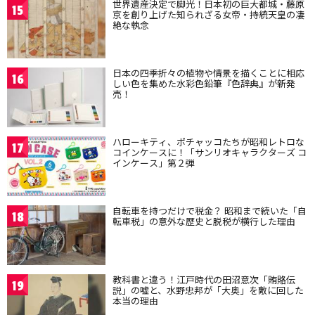
世界遺産決定で脚光！日本初の巨大都城・藤原
15
京を創り上げた知られざる女帝・持統天皇の凄
絶な執念
日本の四季折々の植物や情景を描くことに相応
16
しい色を集めた水彩色鉛筆『色辞典』が新発
売！
ハローキティ、ポチャッコたちが昭和レトロな
17
コインケースに！「サンリオキャラクターズ コ
インケース」第２弾
自転車を持つだけで税金？ 昭和まで続いた「自
18
転車税」の意外な歴史と脱税が横行した理由
教科書と違う！江戸時代の田沼意次「賄賂伝
19
説」の嘘と、水野忠邦が「大奥」を敵に回した
本当の理由