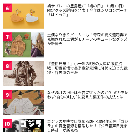
鳩サブレーの豊島屋が『鳩の日』（8月10日）
6
限定グッズ詳細を発表！今年はシリコンポーチ
「はとっこ」
土偶なりきりパーカーも！青森の縄文遺跡群で
7
発掘された土偶がモチーフのキュートなグッズ
が新発売
『豊臣兄弟！』小一郎の5万の大軍に徹底抗
8
戦！切腹覚悟で長宗我部元親に降伏を迫った武
将・谷忠澄の生涯
なぜ浅井の旧臣は秀吉に従ったのか？ 武力を使
9
わず“自分の味方”に変えた裏工作の技法とは
ゴジラの咆哮で目覚める朝…1954年公開『ゴジ
10
ラ』の貴重音源を搭載した「ゴジラ音声目覚ま
し時計」が新発売