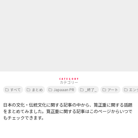
CATEGORY
カテゴリー
すべて
まとめ
Japaaan PR
_終了_
アート
エン
日本の文化・伝統文化に関する記事の中から、筧正重に関する話題
をまとめてみました。筧正重に関する記事はこのページからいつで
もチェックできます。