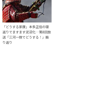
「どうする家康」本多正信の寝
返りでますます泥沼化…第8回放
送「三河一揆でどうする！」振
り返り