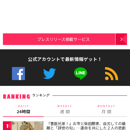
プレスリリース掲載サービス
公式アカウントで最新情報ゲット！
ランキング
RANKING
DAILY
WEEKLY
MONTHLY
24時間
週 間
月 間
『豊臣兄弟！』お市と柴田勝家、自刃しての最
1
期と「辞世の句」…運命を共にした２人の悲劇