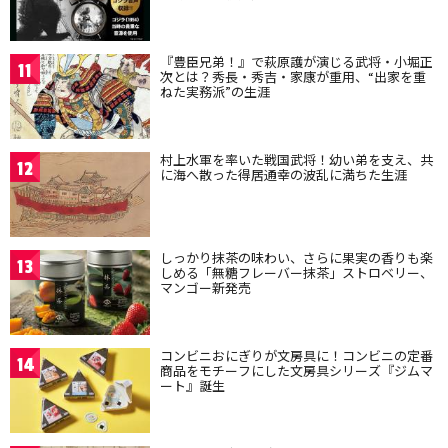
『豊臣兄弟！』で萩原護が演じる武将・小堀正
11
次とは？秀長・秀吉・家康が重用、“出家を重
ねた実務派”の生涯
村上水軍を率いた戦国武将！幼い弟を支え、共
12
に海へ散った得居通幸の波乱に満ちた生涯
しっかり抹茶の味わい、さらに果実の香りも楽
13
しめる「無糖フレーバー抹茶」ストロベリー、
マンゴー新発売
コンビニおにぎりが文房具に！コンビニの定番
14
商品をモチーフにした文房具シリーズ『ジムマ
ート』誕生