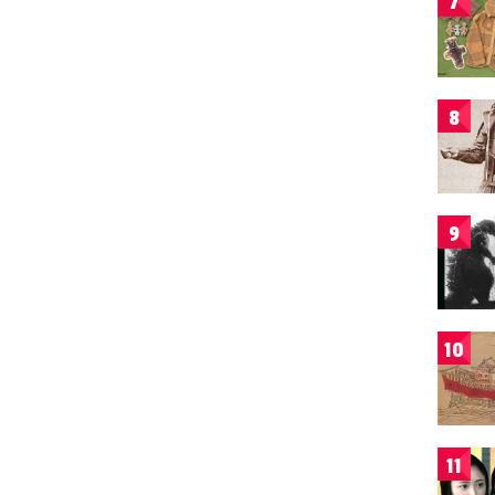
7
8
9
10
11