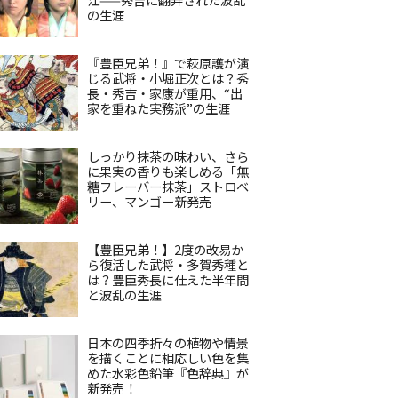
の生涯
『豊臣兄弟！』で萩原護が演
じる武将・小堀正次とは？秀
長・秀吉・家康が重用、“出
家を重ねた実務派”の生涯
しっかり抹茶の味わい、さら
に果実の香りも楽しめる「無
糖フレーバー抹茶」ストロベ
リー、マンゴー新発売
【豊臣兄弟！】2度の改易か
ら復活した武将・多賀秀種と
は？豊臣秀長に仕えた半年間
と波乱の生涯
日本の四季折々の植物や情景
を描くことに相応しい色を集
めた水彩色鉛筆『色辞典』が
新発売！