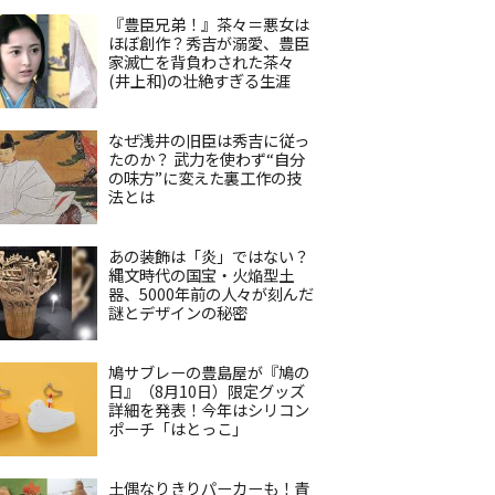
『豊臣兄弟！』茶々＝悪女は
ほぼ創作？秀吉が溺愛、豊臣
家滅亡を背負わされた茶々
(井上和)の壮絶すぎる生涯
なぜ浅井の旧臣は秀吉に従っ
たのか？ 武力を使わず“自分
の味方”に変えた裏工作の技
法とは
あの装飾は「炎」ではない？
縄文時代の国宝・火焔型土
器、5000年前の人々が刻んだ
謎とデザインの秘密
鳩サブレーの豊島屋が『鳩の
日』（8月10日）限定グッズ
詳細を発表！今年はシリコン
ポーチ「はとっこ」
土偶なりきりパーカーも！青