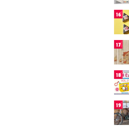
16
17
18
19