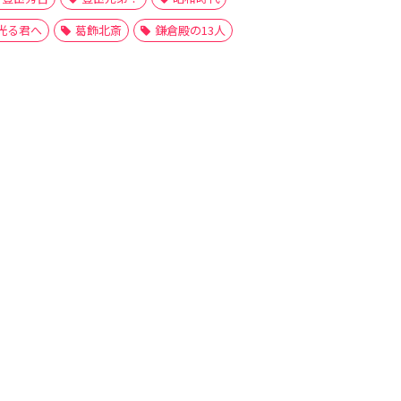
光る君へ
葛飾北斎
鎌倉殿の13人