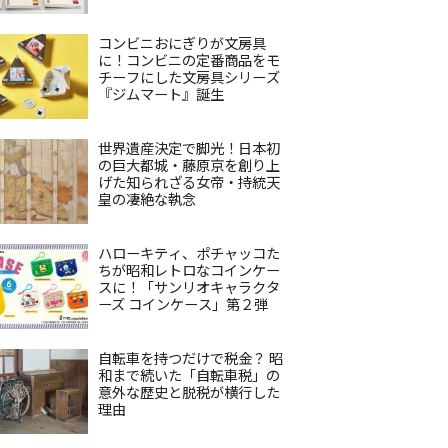
コンビニおにぎりが文房具
に！コンビニの定番商品をモ
チーフにした文房具シリーズ
『ジムマート』誕生
世界遺産決定で脚光！日本初
の巨大都城・藤原京を創り上
げた知られざる女帝・持統天
皇の凄絶な執念
ハローキティ、ポチャッコた
ちが昭和レトロなコインケー
スに！「サンリオキャラクタ
ーズ コインケース」第２弾
自転車を持つだけで税金？ 昭
和まで続いた「自転車税」の
意外な歴史と脱税が横行した
理由