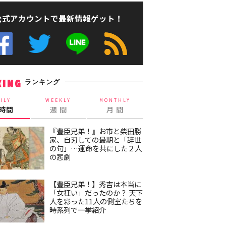
公式アカウントで最新情報ゲット！
ランキング
KING
ILY
WEEKLY
MONTHLY
4時間
週 間
月 間
『豊臣兄弟！』お市と柴田勝
家、自刃しての最期と「辞世
の句」…運命を共にした２人
の悲劇
【豊臣兄弟！】秀吉は本当に
「女狂い」だったのか？ 天下
人を彩った11人の側室たちを
時系列で一挙紹介