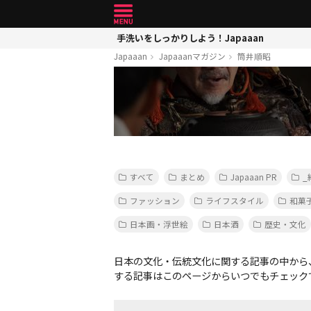
手洗いをしっかりしよう！Japaaan
Japaaan
Japaaanマガジン
筒井順昭
すべて
まとめ
Japaaan PR
_
ファッション
ライフスタイル
和菓
日本画・浮世絵
日本酒
歴史・文化
日本の文化・伝統文化に関する記事の中から
する記事はこのページからいつでもチェック