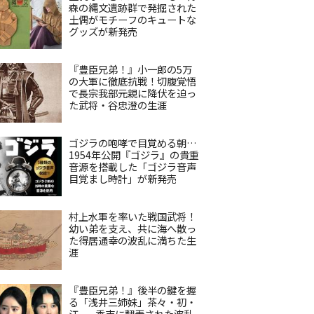
森の縄文遺跡群で発掘された
土偶がモチーフのキュートな
グッズが新発売
『豊臣兄弟！』小一郎の5万
の大軍に徹底抗戦！切腹覚悟
で長宗我部元親に降伏を迫っ
た武将・谷忠澄の生涯
ゴジラの咆哮で目覚める朝…
1954年公開『ゴジラ』の貴重
音源を搭載した「ゴジラ音声
目覚まし時計」が新発売
村上水軍を率いた戦国武将！
幼い弟を支え、共に海へ散っ
た得居通幸の波乱に満ちた生
涯
『豊臣兄弟！』後半の鍵を握
る「浅井三姉妹」茶々・初・
江——秀吉に翻弄された波乱