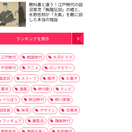
教科書と違う！江戸時代の田
沼意次「賄賂伝説」の嘘と、
水野忠邦が「大奥」を敵に回
した本当の理由
ランキングを表示
江戸時代
戦国時代
大河ドラマ
平安時代
アニメ
ロングセラー
国武将
スイーツ
雑学
お菓子
幕末
漫画
時代劇
テレビ
べらぼう
明治時代
徳川家康
田信長
抹茶
デザイン
文房具
フィギュア
展覧会
鎌倉時代
豊臣秀吉
豊臣兄弟！
昭和時代