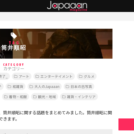
TAG
筒井順昭
CATEGORY
カテゴリー
終了_
アート
エンターテイメント
グルメ
子
和雑貨
大人のJapaaan
日本の古写真
着物・和服
観光・地域
雑貨・インテリア
、筒井順昭に関する話題をまとめてみました。筒井順昭に関
できます。