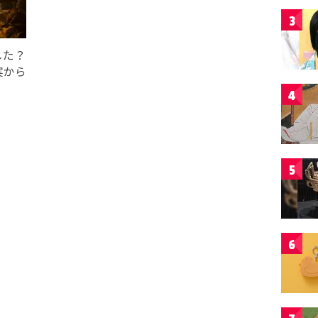
3
した？
実から
4
5
6