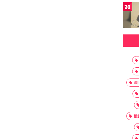
20
戦
織