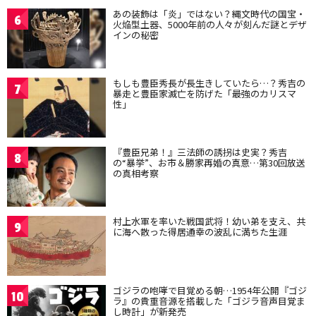
あの装飾は「炎」ではない？縄文時代の国宝・
6
火焔型土器、5000年前の人々が刻んだ謎とデザ
インの秘密
もしも豊臣秀長が長生きしていたら…？秀吉の
7
暴走と豊臣家滅亡を防げた「最強のカリスマ
性」
『豊臣兄弟！』三法師の誘拐は史実？秀吉
8
の“暴挙”、お市＆勝家再婚の真意…第30回放送
の真相考察
村上水軍を率いた戦国武将！幼い弟を支え、共
9
に海へ散った得居通幸の波乱に満ちた生涯
ゴジラの咆哮で目覚める朝…1954年公開『ゴジ
10
ラ』の貴重音源を搭載した「ゴジラ音声目覚ま
し時計」が新発売