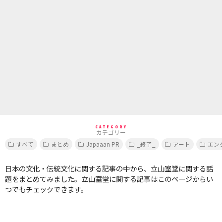
CATEGORY
カテゴリー
すべて
まとめ
Japaaan PR
_終了_
アート
エン
日本の文化・伝統文化に関する記事の中から、立山室堂に関する話
題をまとめてみました。立山室堂に関する記事はこのページからい
つでもチェックできます。