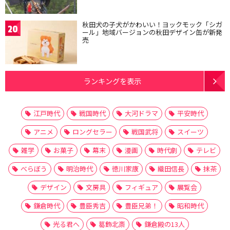
秋田犬の子犬がかわいい！ヨックモック「シガ
20
ール」地域バージョンの秋田デザイン缶が新発
売
ランキングを表示
江戸時代
戦国時代
大河ドラマ
平安時代
アニメ
ロングセラー
戦国武将
スイーツ
雑学
お菓子
幕末
漫画
時代劇
テレビ
べらぼう
明治時代
徳川家康
織田信長
抹茶
デザイン
文房具
フィギュア
展覧会
鎌倉時代
豊臣秀吉
豊臣兄弟！
昭和時代
光る君へ
葛飾北斎
鎌倉殿の13人