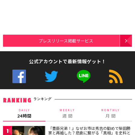
プレスリリース掲載サービス
公式アカウントで最新情報ゲット！
ランキング
RANKING
DAILY
WEEKLY
MONTHLY
24時間
週 間
月 間
『豊臣兄弟！』なぜお市は秀吉の勧めで柴田勝
1
家と再婚した？悲劇に繋がる「真相」を史料と