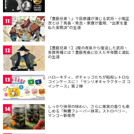
『豊臣兄弟！』で萩原護が演じる武将・小堀正
11
次とは？秀長・秀吉・家康が重用、“出家を重
ねた実務派”の生涯
【豊臣兄弟！】2度の改易から復活した武将・
12
多賀秀種とは？豊臣秀長に仕えた半年間と波乱
の生涯
ハローキティ、ポチャッコたちが昭和レトロな
13
コインケースに！「サンリオキャラクターズ コ
インケース」第２弾
しっかり抹茶の味わい、さらに果実の香りも楽
14
しめる「無糖フレーバー抹茶」ストロベリー、
マンゴー新発売