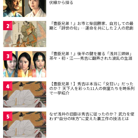
伏線から探る
『豊臣兄弟！』お市と柴田勝家、自刃しての最
2
期と「辞世の句」…運命を共にした２人の悲劇
『豊臣兄弟！』後半の鍵を握る「浅井三姉妹」
3
茶々・初・江——秀吉に翻弄された波乱の生涯
【豊臣兄弟！】秀吉は本当に「女狂い」だった
4
のか？ 天下人を彩った11人の側室たちを時系列
で一挙紹介
なぜ浅井の旧臣は秀吉に従ったのか？ 武力を使
5
わず“自分の味方”に変えた裏工作の技法とは