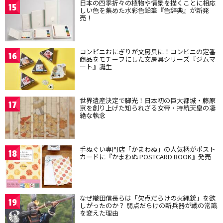
日本の四季折々の植物や情景を描くことに相応
15
しい色を集めた水彩色鉛筆『色辞典』が新発
売！
コンビニおにぎりが文房具に！コンビニの定番
16
商品をモチーフにした文房具シリーズ『ジムマ
ート』誕生
世界遺産決定で脚光！日本初の巨大都城・藤原
17
京を創り上げた知られざる女帝・持統天皇の凄
絶な執念
手ぬぐい専門店「かまわぬ」の人気柄がポスト
18
カードに『かまわぬ POSTCARD BOOK』発売
なぜ織田信長らは「欠点だらけの火縄銃」を欲
19
しがったのか？ 弱点だらけの新兵器が戦の常識
を変えた理由