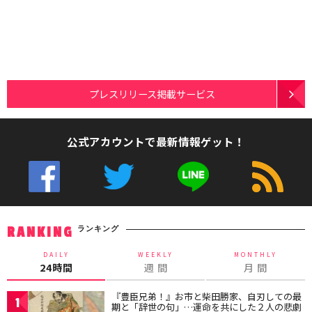
プレスリリース掲載サービス
公式アカウントで最新情報ゲット！
ランキング
RANKING
DAILY
WEEKLY
MONTHLY
24時間
週 間
月 間
『豊臣兄弟！』お市と柴田勝家、自刃しての最
1
期と「辞世の句」…運命を共にした２人の悲劇