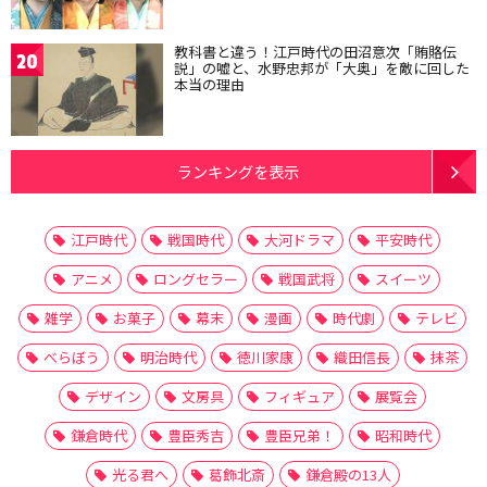
教科書と違う！江戸時代の田沼意次「賄賂伝
20
説」の嘘と、水野忠邦が「大奥」を敵に回した
本当の理由
ランキングを表示
江戸時代
戦国時代
大河ドラマ
平安時代
アニメ
ロングセラー
戦国武将
スイーツ
雑学
お菓子
幕末
漫画
時代劇
テレビ
べらぼう
明治時代
徳川家康
織田信長
抹茶
デザイン
文房具
フィギュア
展覧会
鎌倉時代
豊臣秀吉
豊臣兄弟！
昭和時代
光る君へ
葛飾北斎
鎌倉殿の13人