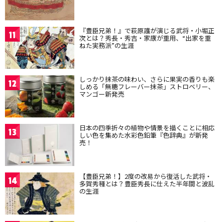
『豊臣兄弟！』で萩原護が演じる武将・小堀正
11
次とは？秀長・秀吉・家康が重用、“出家を重
ねた実務派”の生涯
しっかり抹茶の味わい、さらに果実の香りも楽
12
しめる「無糖フレーバー抹茶」ストロベリー、
マンゴー新発売
日本の四季折々の植物や情景を描くことに相応
13
しい色を集めた水彩色鉛筆『色辞典』が新発
売！
【豊臣兄弟！】2度の改易から復活した武将・
14
多賀秀種とは？豊臣秀長に仕えた半年間と波乱
の生涯