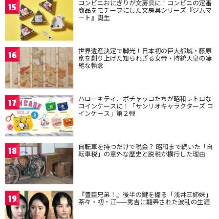
コンビニおにぎりが文房具に！コンビニの定番
15
商品をモチーフにした文房具シリーズ『ジムマ
ート』誕生
世界遺産決定で脚光！日本初の巨大都城・藤原
16
京を創り上げた知られざる女帝・持統天皇の凄
絶な執念
ハローキティ、ポチャッコたちが昭和レトロな
17
コインケースに！「サンリオキャラクターズ コ
インケース」第２弾
自転車を持つだけで税金？ 昭和まで続いた「自
18
転車税」の意外な歴史と脱税が横行した理由
『豊臣兄弟！』後半の鍵を握る「浅井三姉妹」
19
茶々・初・江——秀吉に翻弄された波乱の生涯