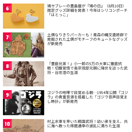
鳩サブレーの豊島屋が『鳩の日』（8月10日）
6
限定グッズ詳細を発表！今年はシリコンポーチ
「はとっこ」
土偶なりきりパーカーも！青森の縄文遺跡群で
7
発掘された土偶がモチーフのキュートなグッズ
が新発売
『豊臣兄弟！』小一郎の5万の大軍に徹底抗
8
戦！切腹覚悟で長宗我部元親に降伏を迫った武
将・谷忠澄の生涯
ゴジラの咆哮で目覚める朝…1954年公開『ゴジ
9
ラ』の貴重音源を搭載した「ゴジラ音声目覚ま
し時計」が新発売
村上水軍を率いた戦国武将！幼い弟を支え、共
10
に海へ散った得居通幸の波乱に満ちた生涯