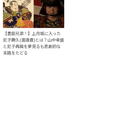
【豊臣兄弟！】上月城に入った
尼子勝久(渡邉蒼)とは？山中幸盛
と尼子再興を夢見るも悲劇的な
末路をたどる