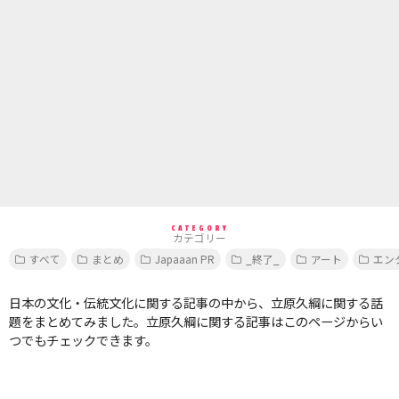
CATEGORY
カテゴリー
すべて
まとめ
Japaaan PR
_終了_
アート
エン
日本の文化・伝統文化に関する記事の中から、立原久綱に関する話
題をまとめてみました。立原久綱に関する記事はこのページからい
つでもチェックできます。