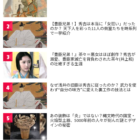
【豊臣兄弟！】秀吉は本当に「女狂い」だった
2
のか？ 天下人を彩った11人の側室たちを時系列
で一挙紹介
『豊臣兄弟！』茶々＝悪女はほぼ創作？秀吉が
3
溺愛、豊臣家滅亡を背負わされた茶々(井上和)
の壮絶すぎる生涯
なぜ浅井の旧臣は秀吉に従ったのか？ 武力を使
4
わず“自分の味方”に変えた裏工作の技法とは
あの装飾は「炎」ではない？縄文時代の国宝・
5
火焔型土器、5000年前の人々が刻んだ謎とデザ
インの秘密