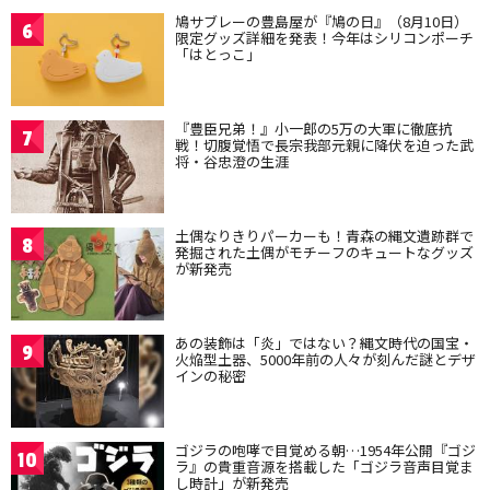
鳩サブレーの豊島屋が『鳩の日』（8月10日）
6
限定グッズ詳細を発表！今年はシリコンポーチ
「はとっこ」
『豊臣兄弟！』小一郎の5万の大軍に徹底抗
7
戦！切腹覚悟で長宗我部元親に降伏を迫った武
将・谷忠澄の生涯
土偶なりきりパーカーも！青森の縄文遺跡群で
8
発掘された土偶がモチーフのキュートなグッズ
が新発売
あの装飾は「炎」ではない？縄文時代の国宝・
9
火焔型土器、5000年前の人々が刻んだ謎とデザ
インの秘密
ゴジラの咆哮で目覚める朝…1954年公開『ゴジ
10
ラ』の貴重音源を搭載した「ゴジラ音声目覚ま
し時計」が新発売