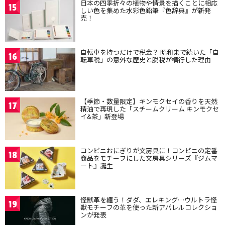
日本の四季折々の植物や情景を描くことに相応
15
しい色を集めた水彩色鉛筆『色辞典』が新発
売！
自転車を持つだけで税金？ 昭和まで続いた「自
16
転車税」の意外な歴史と脱税が横行した理由
【季節・数量限定】キンモクセイの香りを天然
17
精油で再現した「スチームクリーム キンモクセ
イ&茶」新登場
コンビニおにぎりが文房具に！コンビニの定番
18
商品をモチーフにした文房具シリーズ『ジムマ
ート』誕生
怪獣革を纏う！ダダ、エレキング…ウルトラ怪
19
獣モチーフの革を使った新アパレルコレクショ
ンが発表