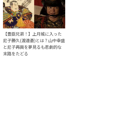
【豊臣兄弟！】上月城に入った
尼子勝久(渡邉蒼)とは？山中幸盛
と尼子再興を夢見るも悲劇的な
末路をたどる