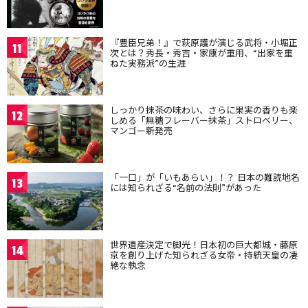
『豊臣兄弟！』で萩原護が演じる武将・小堀正
11
次とは？秀長・秀吉・家康が重用、“出家を重
ねた実務派”の生涯
しっかり抹茶の味わい、さらに果実の香りも楽
12
しめる「無糖フレーバー抹茶」ストロベリー、
マンゴー新発売
「一口」が「いもあらい」！？ 日本の難読地名
13
には知られざる“名前の法則”があった
世界遺産決定で脚光！日本初の巨大都城・藤原
14
京を創り上げた知られざる女帝・持統天皇の凄
絶な執念