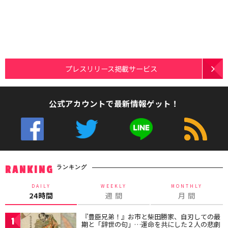
プレスリリース掲載サービス
公式アカウントで最新情報ゲット！
ランキング
RANKING
DAILY
WEEKLY
MONTHLY
24時間
週 間
月 間
『豊臣兄弟！』お市と柴田勝家、自刃しての最
1
期と「辞世の句」…運命を共にした２人の悲劇