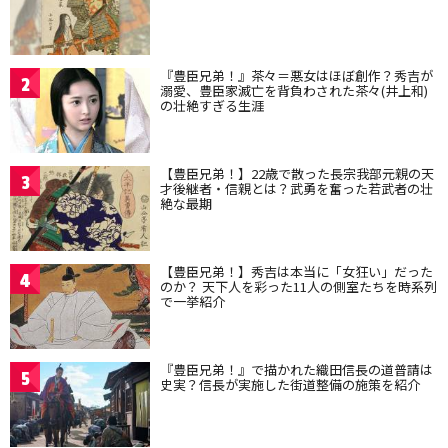
『豊臣兄弟！』茶々＝悪女はほぼ創作？秀吉が
2
溺愛、豊臣家滅亡を背負わされた茶々(井上和)
の壮絶すぎる生涯
【豊臣兄弟！】22歳で散った長宗我部元親の天
3
才後継者・信親とは？武勇を奮った若武者の壮
絶な最期
【豊臣兄弟！】秀吉は本当に「女狂い」だった
4
のか？ 天下人を彩った11人の側室たちを時系列
で一挙紹介
『豊臣兄弟！』で描かれた織田信長の道普請は
5
史実？信長が実施した街道整備の施策を紹介