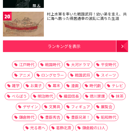
村上水軍を率いた戦国武将！幼い弟を支え、共
20
に海へ散った得居通幸の波乱に満ちた生涯
ランキングを表示
江戸時代
戦国時代
大河ドラマ
平安時代
アニメ
ロングセラー
戦国武将
スイーツ
雑学
お菓子
幕末
漫画
時代劇
テレビ
べらぼう
明治時代
織田信長
徳川家康
抹茶
デザイン
文房具
フィギュア
展覧会
鎌倉時代
豊臣秀吉
豊臣兄弟！
昭和時代
光る君へ
葛飾北斎
鎌倉殿の13人