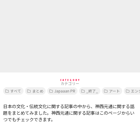
CATEGORY
カテゴリー
すべて
まとめ
Japaaan PR
_終了_
アート
エン
日本の文化・伝統文化に関する記事の中から、神西元通に関する話
題をまとめてみました。神西元通に関する記事はこのページからい
つでもチェックできます。