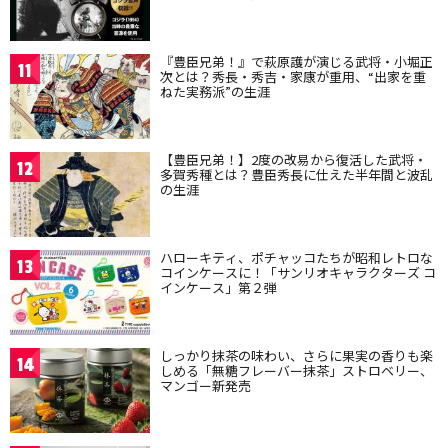
『豊臣兄弟！』で萩原護が演じる武将・小堀正
11
次とは？秀長・秀吉・家康が重用、“出家を重
ねた実務派”の生涯
【豊臣兄弟！】2度の改易から復活した武将・
12
多賀秀種とは？豊臣秀長に仕えた半年間と波乱
の生涯
ハローキティ、ポチャッコたちが昭和レトロな
13
コインケースに！「サンリオキャラクターズ コ
インケース」第２弾
しっかり抹茶の味わい、さらに果実の香りも楽
14
しめる「無糖フレーバー抹茶」ストロベリー、
マンゴー新発売