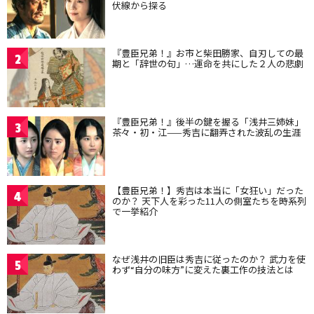
伏線から探る
『豊臣兄弟！』お市と柴田勝家、自刃しての最
2
期と「辞世の句」…運命を共にした２人の悲劇
『豊臣兄弟！』後半の鍵を握る「浅井三姉妹」
3
茶々・初・江——秀吉に翻弄された波乱の生涯
【豊臣兄弟！】秀吉は本当に「女狂い」だった
4
のか？ 天下人を彩った11人の側室たちを時系列
で一挙紹介
なぜ浅井の旧臣は秀吉に従ったのか？ 武力を使
5
わず“自分の味方”に変えた裏工作の技法とは