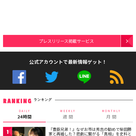
プレスリリース掲載サービス
公式アカウントで最新情報ゲット！
ランキング
RANKING
DAILY
WEEKLY
MONTHLY
24時間
週 間
月 間
『豊臣兄弟！』なぜお市は秀吉の勧めで柴田勝
1
家と再婚した？悲劇に繋がる「真相」を史料と