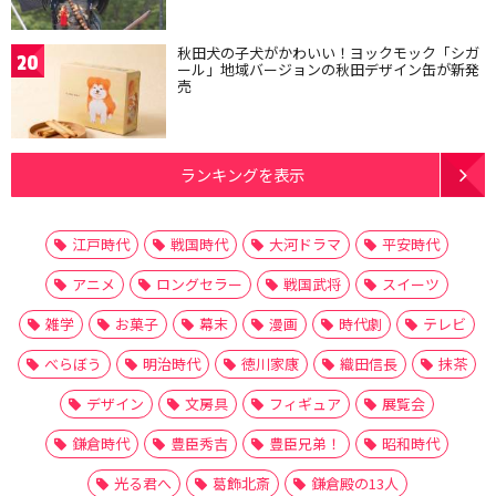
秋田犬の子犬がかわいい！ヨックモック「シガ
20
ール」地域バージョンの秋田デザイン缶が新発
売
ランキングを表示
江戸時代
戦国時代
大河ドラマ
平安時代
アニメ
ロングセラー
戦国武将
スイーツ
雑学
お菓子
幕末
漫画
時代劇
テレビ
べらぼう
明治時代
徳川家康
織田信長
抹茶
デザイン
文房具
フィギュア
展覧会
鎌倉時代
豊臣秀吉
豊臣兄弟！
昭和時代
光る君へ
葛飾北斎
鎌倉殿の13人