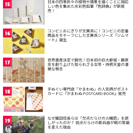
日本の四季折々の植物や情景を描くことに相応
15
しい色を集めた水彩色鉛筆『色辞典』が新発
売！
コンビニおにぎりが文房具に！コンビニの定番
16
商品をモチーフにした文房具シリーズ『ジムマ
ート』誕生
世界遺産決定で脚光！日本初の巨大都城・藤原
17
京を創り上げた知られざる女帝・持統天皇の凄
絶な執念
手ぬぐい専門店「かまわぬ」の人気柄がポスト
18
カードに『かまわぬ POSTCARD BOOK』発売
なぜ織田信長らは「欠点だらけの火縄銃」を欲
19
しがったのか？ 弱点だらけの新兵器が戦の常識
を変えた理由