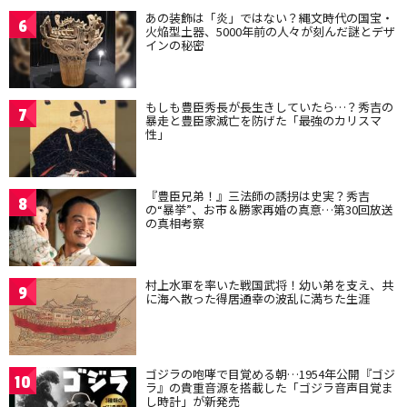
あの装飾は「炎」ではない？縄文時代の国宝・
6
火焔型土器、5000年前の人々が刻んだ謎とデザ
インの秘密
もしも豊臣秀長が長生きしていたら…？秀吉の
7
暴走と豊臣家滅亡を防げた「最強のカリスマ
性」
『豊臣兄弟！』三法師の誘拐は史実？秀吉
8
の“暴挙”、お市＆勝家再婚の真意…第30回放送
の真相考察
村上水軍を率いた戦国武将！幼い弟を支え、共
9
に海へ散った得居通幸の波乱に満ちた生涯
ゴジラの咆哮で目覚める朝…1954年公開『ゴジ
10
ラ』の貴重音源を搭載した「ゴジラ音声目覚ま
し時計」が新発売