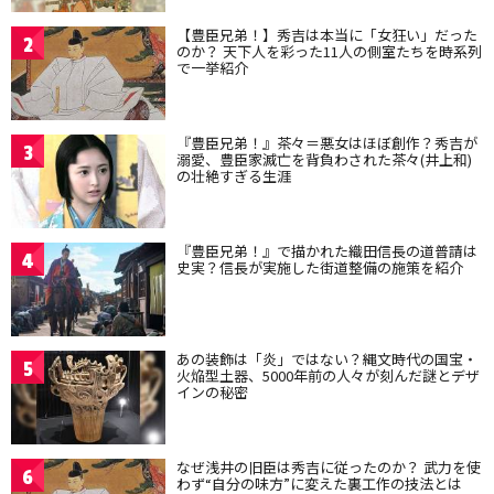
【豊臣兄弟！】秀吉は本当に「女狂い」だった
2
のか？ 天下人を彩った11人の側室たちを時系列
で一挙紹介
『豊臣兄弟！』茶々＝悪女はほぼ創作？秀吉が
3
溺愛、豊臣家滅亡を背負わされた茶々(井上和)
の壮絶すぎる生涯
『豊臣兄弟！』で描かれた織田信長の道普請は
4
史実？信長が実施した街道整備の施策を紹介
あの装飾は「炎」ではない？縄文時代の国宝・
5
火焔型土器、5000年前の人々が刻んだ謎とデザ
インの秘密
なぜ浅井の旧臣は秀吉に従ったのか？ 武力を使
6
わず“自分の味方”に変えた裏工作の技法とは