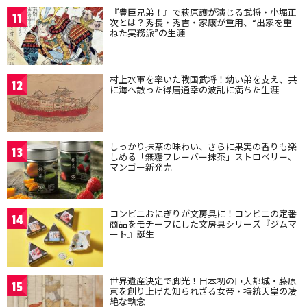
『豊臣兄弟！』で萩原護が演じる武将・小堀正
11
次とは？秀長・秀吉・家康が重用、“出家を重
ねた実務派”の生涯
村上水軍を率いた戦国武将！幼い弟を支え、共
12
に海へ散った得居通幸の波乱に満ちた生涯
しっかり抹茶の味わい、さらに果実の香りも楽
13
しめる「無糖フレーバー抹茶」ストロベリー、
マンゴー新発売
コンビニおにぎりが文房具に！コンビニの定番
14
商品をモチーフにした文房具シリーズ『ジムマ
ート』誕生
世界遺産決定で脚光！日本初の巨大都城・藤原
15
京を創り上げた知られざる女帝・持統天皇の凄
絶な執念