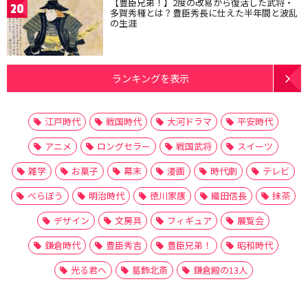
【豊臣兄弟！】2度の改易から復活した武将・
20
多賀秀種とは？豊臣秀長に仕えた半年間と波乱
の生涯
ランキングを表示
江戸時代
戦国時代
大河ドラマ
平安時代
アニメ
ロングセラー
戦国武将
スイーツ
雑学
お菓子
幕末
漫画
時代劇
テレビ
べらぼう
明治時代
徳川家康
織田信長
抹茶
デザイン
文房具
フィギュア
展覧会
鎌倉時代
豊臣秀吉
豊臣兄弟！
昭和時代
光る君へ
葛飾北斎
鎌倉殿の13人