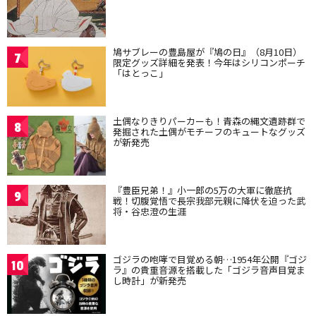
鳩サブレーの豊島屋が『鳩の日』（8月10日）
7
限定グッズ詳細を発表！今年はシリコンポーチ
「はとっこ」
土偶なりきりパーカーも！青森の縄文遺跡群で
8
発掘された土偶がモチーフのキュートなグッズ
が新発売
『豊臣兄弟！』小一郎の5万の大軍に徹底抗
9
戦！切腹覚悟で長宗我部元親に降伏を迫った武
将・谷忠澄の生涯
ゴジラの咆哮で目覚める朝…1954年公開『ゴジ
10
ラ』の貴重音源を搭載した「ゴジラ音声目覚ま
し時計」が新発売