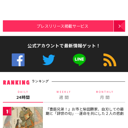
プレスリリース掲載サービス
公式アカウントで最新情報ゲット！
ランキング
RANKING
DAILY
WEEKLY
MONTHLY
24時間
週 間
月 間
『豊臣兄弟！』お市と柴田勝家、自刃しての最
1
期と「辞世の句」…運命を共にした２人の悲劇