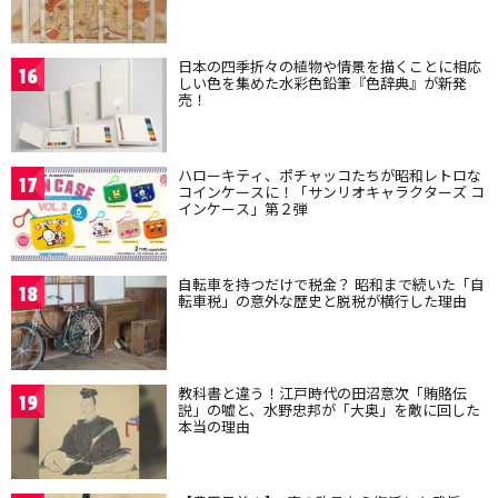
日本の四季折々の植物や情景を描くことに相応
16
しい色を集めた水彩色鉛筆『色辞典』が新発
売！
ハローキティ、ポチャッコたちが昭和レトロな
17
コインケースに！「サンリオキャラクターズ コ
インケース」第２弾
自転車を持つだけで税金？ 昭和まで続いた「自
18
転車税」の意外な歴史と脱税が横行した理由
教科書と違う！江戸時代の田沼意次「賄賂伝
19
説」の嘘と、水野忠邦が「大奥」を敵に回した
本当の理由