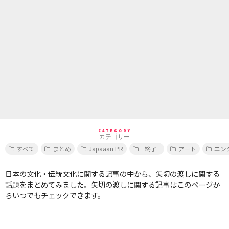
CATEGORY
カテゴリー
すべて
まとめ
Japaaan PR
_終了_
アート
エン
日本の文化・伝統文化に関する記事の中から、矢切の渡しに関する
話題をまとめてみました。矢切の渡しに関する記事はこのページか
らいつでもチェックできます。