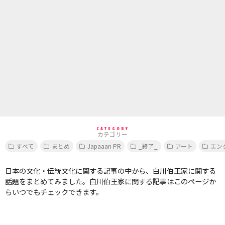
CATEGORY
カテゴリー
すべて
まとめ
Japaaan PR
_終了_
アート
エン
日本の文化・伝統文化に関する記事の中から、白川伯王家に関する
話題をまとめてみました。白川伯王家に関する記事はこのページか
らいつでもチェックできます。