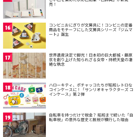
売！
コンビニおにぎりが文房具に！コンビニの定番
16
商品をモチーフにした文房具シリーズ『ジムマ
ート』誕生
世界遺産決定で脚光！日本初の巨大都城・藤原
17
京を創り上げた知られざる女帝・持統天皇の凄
絶な執念
ハローキティ、ポチャッコたちが昭和レトロな
18
コインケースに！「サンリオキャラクターズ コ
インケース」第２弾
自転車を持つだけで税金？ 昭和まで続いた「自
19
転車税」の意外な歴史と脱税が横行した理由