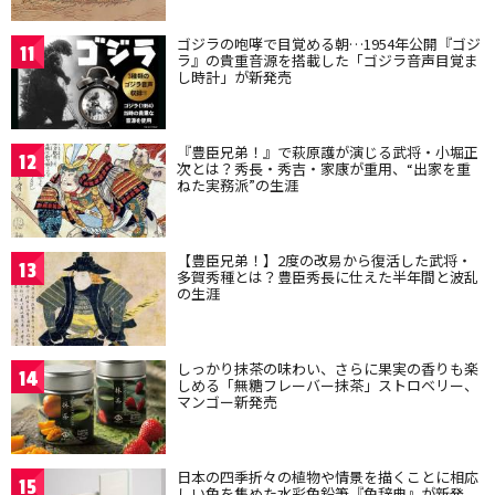
ゴジラの咆哮で目覚める朝…1954年公開『ゴジ
11
ラ』の貴重音源を搭載した「ゴジラ音声目覚ま
し時計」が新発売
『豊臣兄弟！』で萩原護が演じる武将・小堀正
12
次とは？秀長・秀吉・家康が重用、“出家を重
ねた実務派”の生涯
【豊臣兄弟！】2度の改易から復活した武将・
13
多賀秀種とは？豊臣秀長に仕えた半年間と波乱
の生涯
しっかり抹茶の味わい、さらに果実の香りも楽
14
しめる「無糖フレーバー抹茶」ストロベリー、
マンゴー新発売
日本の四季折々の植物や情景を描くことに相応
15
しい色を集めた水彩色鉛筆『色辞典』が新発