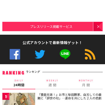
プレスリリース掲載サービス
公式アカウントで最新情報ゲット！
ランキング
RANKING
DAILY
WEEKLY
MONTHLY
24時間
週 間
月 間
『豊臣兄弟！』お市と柴田勝家、自刃しての最
1
期と「辞世の句」…運命を共にした２人の悲劇