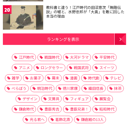
教科書と違う！江戸時代の田沼意次「賄賂伝
20
説」の嘘と、水野忠邦が「大奥」を敵に回した
本当の理由
ランキングを表示
江戸時代
戦国時代
大河ドラマ
平安時代
アニメ
ロングセラー
戦国武将
スイーツ
雑学
お菓子
幕末
漫画
時代劇
テレビ
べらぼう
明治時代
徳川家康
織田信長
抹茶
デザイン
文房具
フィギュア
展覧会
鎌倉時代
豊臣秀吉
豊臣兄弟！
昭和時代
光る君へ
葛飾北斎
鎌倉殿の13人