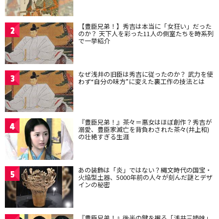
【豊臣兄弟！】秀吉は本当に「女狂い」だった
2
のか？ 天下人を彩った11人の側室たちを時系列
で一挙紹介
なぜ浅井の旧臣は秀吉に従ったのか？ 武力を使
3
わず“自分の味方”に変えた裏工作の技法とは
『豊臣兄弟！』茶々＝悪女はほぼ創作？秀吉が
4
溺愛、豊臣家滅亡を背負わされた茶々(井上和)
の壮絶すぎる生涯
あの装飾は「炎」ではない？縄文時代の国宝・
5
火焔型土器、5000年前の人々が刻んだ謎とデザ
インの秘密
『豊臣兄弟！』後半の鍵を握る「浅井三姉妹」