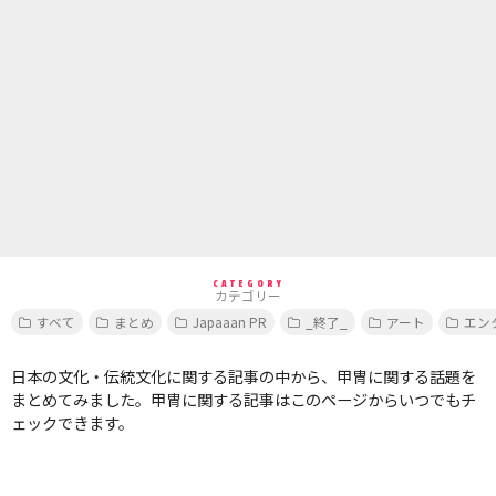
CATEGORY
カテゴリー
すべて
まとめ
Japaaan PR
_終了_
アート
エン
日本の文化・伝統文化に関する記事の中から、甲冑に関する話題を
まとめてみました。甲冑に関する記事はこのページからいつでもチ
ェックできます。