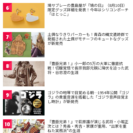
鳩サブレーの豊島屋が『鳩の日』（8月10日）
6
限定グッズ詳細を発表！今年はシリコンポーチ
「はとっこ」
土偶なりきりパーカーも！青森の縄文遺跡群で
7
発掘された土偶がモチーフのキュートなグッズ
が新発売
『豊臣兄弟！』小一郎の5万の大軍に徹底抗
8
戦！切腹覚悟で長宗我部元親に降伏を迫った武
将・谷忠澄の生涯
ゴジラの咆哮で目覚める朝…1954年公開『ゴジ
9
ラ』の貴重音源を搭載した「ゴジラ音声目覚ま
し時計」が新発売
『豊臣兄弟！』で萩原護が演じる武将・小堀正
10
次とは？秀長・秀吉・家康が重用、“出家を重
ねた実務派”の生涯