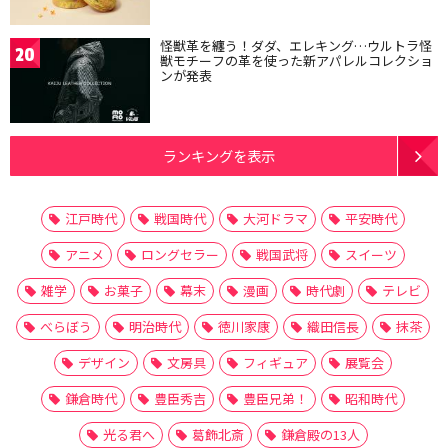
怪獣革を纏う！ダダ、エレキング…ウルトラ怪
20
獣モチーフの革を使った新アパレルコレクショ
ンが発表
ランキングを表示
江戸時代
戦国時代
大河ドラマ
平安時代
アニメ
ロングセラー
戦国武将
スイーツ
雑学
お菓子
幕末
漫画
時代劇
テレビ
べらぼう
明治時代
徳川家康
織田信長
抹茶
デザイン
文房具
フィギュア
展覧会
鎌倉時代
豊臣秀吉
豊臣兄弟！
昭和時代
光る君へ
葛飾北斎
鎌倉殿の13人