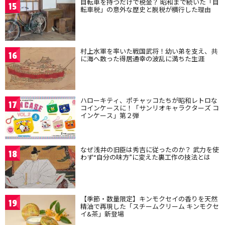
自転車を持つだけで税金？ 昭和まで続いた「自
15
転車税」の意外な歴史と脱税が横行した理由
村上水軍を率いた戦国武将！幼い弟を支え、共
16
に海へ散った得居通幸の波乱に満ちた生涯
ハローキティ、ポチャッコたちが昭和レトロな
17
コインケースに！「サンリオキャラクターズ コ
インケース」第２弾
なぜ浅井の旧臣は秀吉に従ったのか？ 武力を使
18
わず“自分の味方”に変えた裏工作の技法とは
【季節・数量限定】キンモクセイの香りを天然
19
精油で再現した「スチームクリーム キンモクセ
イ&茶」新登場