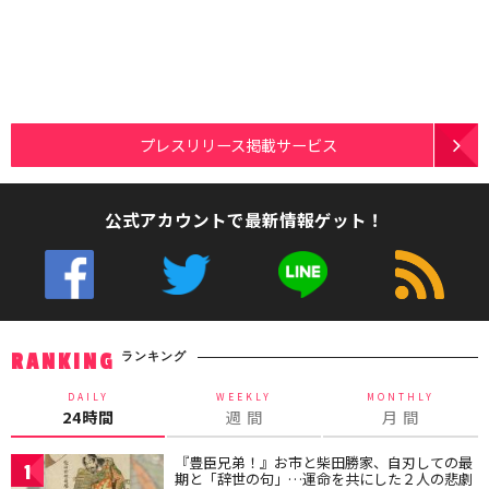
プレスリリース掲載サービス
公式アカウントで最新情報ゲット！
ランキング
RANKING
DAILY
WEEKLY
MONTHLY
24時間
週 間
月 間
『豊臣兄弟！』お市と柴田勝家、自刃しての最
1
期と「辞世の句」…運命を共にした２人の悲劇