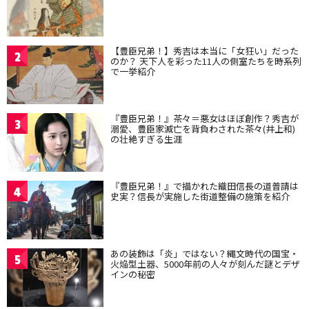
【豊臣兄弟！】秀吉は本当に「女狂い」だった
2
のか？ 天下人を彩った11人の側室たちを時系列
で一挙紹介
『豊臣兄弟！』茶々＝悪女はほぼ創作？秀吉が
3
溺愛、豊臣家滅亡を背負わされた茶々(井上和)
の壮絶すぎる生涯
『豊臣兄弟！』で描かれた織田信長の道普請は
4
史実？信長が実施した街道整備の施策を紹介
あの装飾は「炎」ではない？縄文時代の国宝・
5
火焔型土器、5000年前の人々が刻んだ謎とデザ
インの秘密