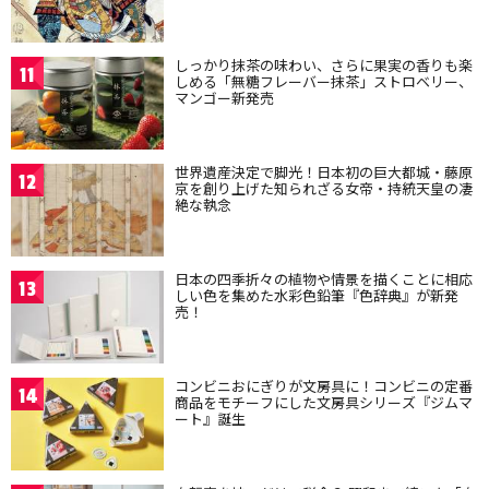
しっかり抹茶の味わい、さらに果実の香りも楽
11
しめる「無糖フレーバー抹茶」ストロベリー、
マンゴー新発売
世界遺産決定で脚光！日本初の巨大都城・藤原
12
京を創り上げた知られざる女帝・持統天皇の凄
絶な執念
日本の四季折々の植物や情景を描くことに相応
13
しい色を集めた水彩色鉛筆『色辞典』が新発
売！
コンビニおにぎりが文房具に！コンビニの定番
14
商品をモチーフにした文房具シリーズ『ジムマ
ート』誕生