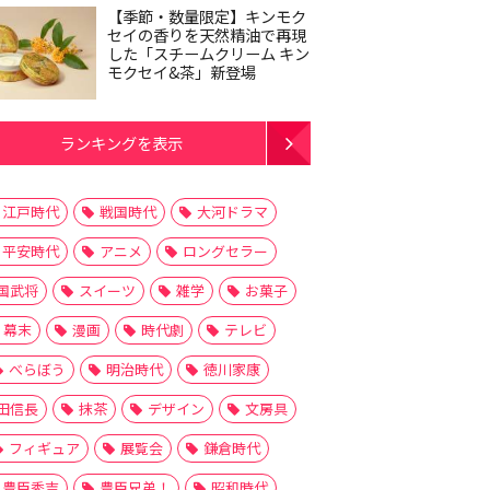
【季節・数量限定】キンモク
セイの香りを天然精油で再現
した「スチームクリーム キン
モクセイ&茶」新登場
ランキングを表示
江戸時代
戦国時代
大河ドラマ
平安時代
アニメ
ロングセラー
国武将
スイーツ
雑学
お菓子
幕末
漫画
時代劇
テレビ
べらぼう
明治時代
徳川家康
田信長
抹茶
デザイン
文房具
フィギュア
展覧会
鎌倉時代
豊臣秀吉
豊臣兄弟！
昭和時代