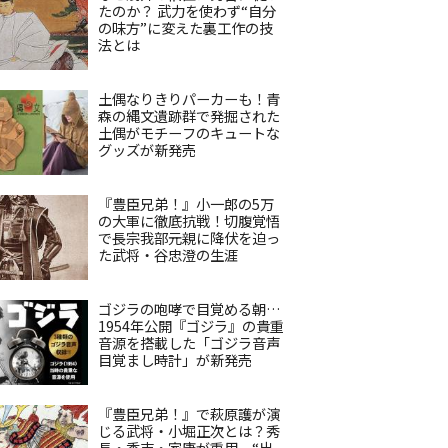
たのか？ 武力を使わず“自分
の味方”に変えた裏工作の技
法とは
土偶なりきりパーカーも！青
森の縄文遺跡群で発掘された
土偶がモチーフのキュートな
グッズが新発売
『豊臣兄弟！』小一郎の5万
の大軍に徹底抗戦！切腹覚悟
で長宗我部元親に降伏を迫っ
た武将・谷忠澄の生涯
ゴジラの咆哮で目覚める朝…
1954年公開『ゴジラ』の貴重
音源を搭載した「ゴジラ音声
目覚まし時計」が新発売
『豊臣兄弟！』で萩原護が演
じる武将・小堀正次とは？秀
長・秀吉・家康が重用、“出