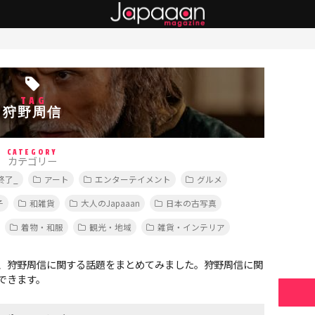
TAG
狩野周信
CATEGORY
カテゴリー
終了_
アート
エンターテイメント
グルメ
子
和雑貨
大人のJapaaan
日本の古写真
着物・和服
観光・地域
雑貨・インテリア
、狩野周信に関する話題をまとめてみました。狩野周信に関
できます。