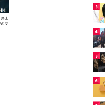
3
、鳥山
際の関
4
5
6