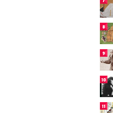
7
8
9
10
11