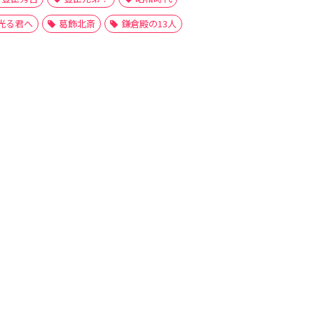
光る君へ
葛飾北斎
鎌倉殿の13人