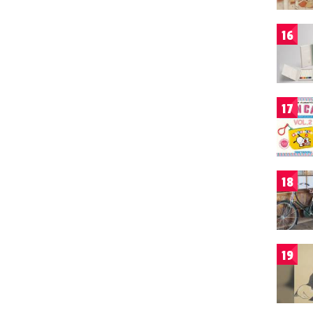
16
17
18
19