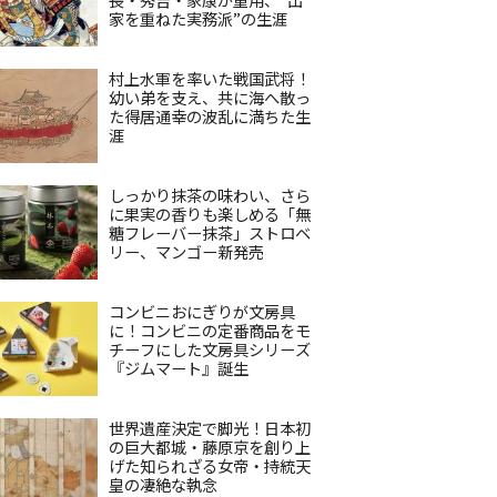
家を重ねた実務派”の生涯
村上水軍を率いた戦国武将！
幼い弟を支え、共に海へ散っ
た得居通幸の波乱に満ちた生
涯
しっかり抹茶の味わい、さら
に果実の香りも楽しめる「無
糖フレーバー抹茶」ストロベ
リー、マンゴー新発売
コンビニおにぎりが文房具
に！コンビニの定番商品をモ
チーフにした文房具シリーズ
『ジムマート』誕生
世界遺産決定で脚光！日本初
の巨大都城・藤原京を創り上
げた知られざる女帝・持統天
皇の凄絶な執念