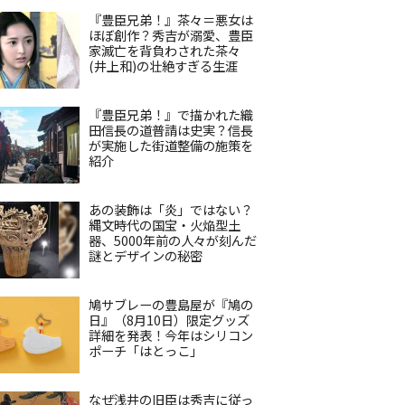
『豊臣兄弟！』茶々＝悪女は
ほぼ創作？秀吉が溺愛、豊臣
家滅亡を背負わされた茶々
(井上和)の壮絶すぎる生涯
『豊臣兄弟！』で描かれた織
田信長の道普請は史実？信長
が実施した街道整備の施策を
紹介
あの装飾は「炎」ではない？
縄文時代の国宝・火焔型土
器、5000年前の人々が刻んだ
謎とデザインの秘密
鳩サブレーの豊島屋が『鳩の
日』（8月10日）限定グッズ
詳細を発表！今年はシリコン
ポーチ「はとっこ」
なぜ浅井の旧臣は秀吉に従っ