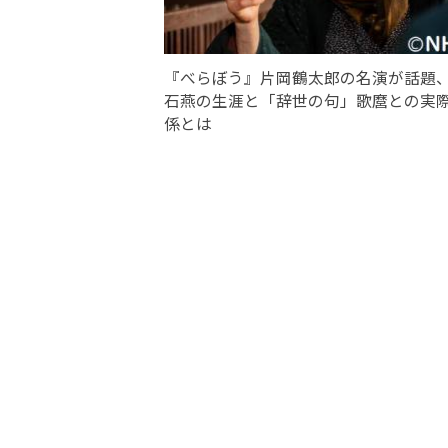
『べらぼう』片岡鶴太郎の名演が話題
石燕の生涯と「辞世の句」歌麿との実
係とは