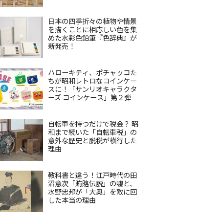
日本の四季折々の植物や情景
を描くことに相応しい色を集
めた水彩色鉛筆『色辞典』が
新発売！
ハローキティ、ポチャッコた
ちが昭和レトロなコインケー
スに！「サンリオキャラクタ
ーズ コインケース」第２弾
自転車を持つだけで税金？ 昭
和まで続いた「自転車税」の
意外な歴史と脱税が横行した
理由
教科書と違う！江戸時代の田
沼意次「賄賂伝説」の嘘と、
水野忠邦が「大奥」を敵に回
した本当の理由