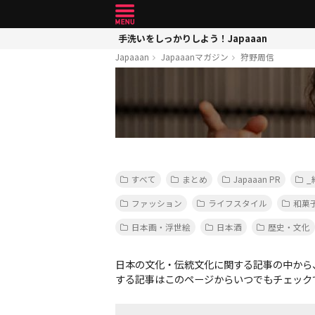
手洗いをしっかりしよう！Japaaan
Japaaan
Japaaanマガジン
狩野周信
すべて
まとめ
Japaaan PR
_
ファッション
ライフスタイル
和菓
日本画・浮世絵
日本酒
歴史・文化
日本の文化・伝統文化に関する記事の中から
する記事はこのページからいつでもチェック