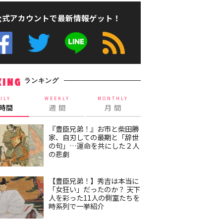
公式アカウントで最新情報ゲット！
ランキング
KING
ILY
WEEKLY
MONTHLY
4時間
週 間
月 間
『豊臣兄弟！』お市と柴田勝
家、自刃しての最期と「辞世
の句」…運命を共にした２人
の悲劇
【豊臣兄弟！】秀吉は本当に
「女狂い」だったのか？ 天下
人を彩った11人の側室たちを
時系列で一挙紹介