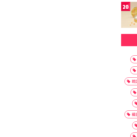
20
戦
織