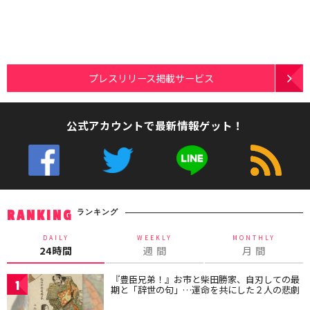
プレスリリース掲載サービス
公式アカウントで最新情報ゲット！
ランキング
RANKING
DAILY
WEEKLY
MONTHLY
24時間
週 間
月 間
『豊臣兄弟！』お市と柴田勝家、自刃しての最
1
期と「辞世の句」…運命を共にした２人の悲劇