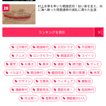
村上水軍を率いた戦国武将！幼い弟を支え、共
20
に海へ散った得居通幸の波乱に満ちた生涯
ランキングを表示
江戸時代
戦国時代
大河ドラマ
平安時代
アニメ
ロングセラー
戦国武将
スイーツ
雑学
お菓子
幕末
漫画
時代劇
テレビ
べらぼう
明治時代
織田信長
徳川家康
抹茶
デザイン
文房具
フィギュア
展覧会
鎌倉時代
豊臣秀吉
豊臣兄弟！
昭和時代
光る君へ
葛飾北斎
鎌倉殿の13人