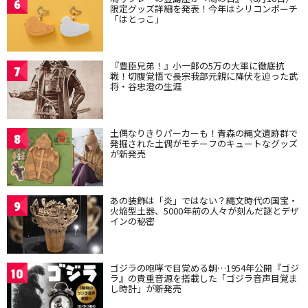
6
限定グッズ詳細を発表！今年はシリコンポーチ
「はとっこ」
『豊臣兄弟！』小一郎の5万の大軍に徹底抗
7
戦！切腹覚悟で長宗我部元親に降伏を迫った武
将・谷忠澄の生涯
土偶なりきりパーカーも！青森の縄文遺跡群で
8
発掘された土偶がモチーフのキュートなグッズ
が新発売
あの装飾は「炎」ではない？縄文時代の国宝・
9
火焔型土器、5000年前の人々が刻んだ謎とデザ
インの秘密
ゴジラの咆哮で目覚める朝…1954年公開『ゴジ
10
ラ』の貴重音源を搭載した「ゴジラ音声目覚ま
し時計」が新発売