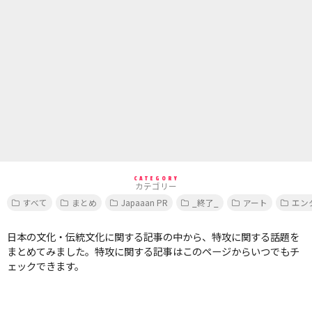
CATEGORY
カテゴリー
すべて
まとめ
Japaaan PR
_終了_
アート
エン
日本の文化・伝統文化に関する記事の中から、特攻に関する話題を
まとめてみました。特攻に関する記事はこのページからいつでもチ
ェックできます。