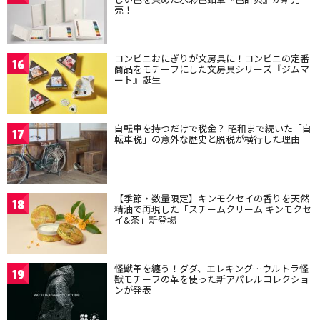
売！
コンビニおにぎりが文房具に！コンビニの定番
16
商品をモチーフにした文房具シリーズ『ジムマ
ート』誕生
自転車を持つだけで税金？ 昭和まで続いた「自
17
転車税」の意外な歴史と脱税が横行した理由
【季節・数量限定】キンモクセイの香りを天然
18
精油で再現した「スチームクリーム キンモクセ
イ&茶」新登場
怪獣革を纏う！ダダ、エレキング…ウルトラ怪
19
獣モチーフの革を使った新アパレルコレクショ
ンが発表