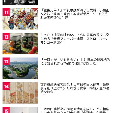
『豊臣兄弟！』で萩原護が演じる武将・小堀正
11
次とは？秀長・秀吉・家康が重用、“出家を重
ねた実務派”の生涯
しっかり抹茶の味わい、さらに果実の香りも楽
12
しめる「無糖フレーバー抹茶」ストロベリー、
マンゴー新発売
「一口」が「いもあらい」！？ 日本の難読地名
13
には知られざる“名前の法則”があった
世界遺産決定で脚光！日本初の巨大都城・藤原
14
京を創り上げた知られざる女帝・持統天皇の凄
絶な執念
日本の四季折々の植物や情景を描くことに相応
15
しい色を集めた水彩色鉛筆『色辞典』が新発