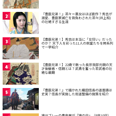
『豊臣兄弟！』茶々＝悪女はほぼ創作？秀吉が
2
溺愛、豊臣家滅亡を背負わされた茶々(井上和)
の壮絶すぎる生涯
【豊臣兄弟！】秀吉は本当に「女狂い」だった
3
のか？ 天下人を彩った11人の側室たちを時系列
で一挙紹介
【豊臣兄弟！】22歳で散った長宗我部元親の天
4
才後継者・信親とは？武勇を奮った若武者の壮
絶な最期
『豊臣兄弟！』で描かれた織田信長の道普請は
5
史実？信長が実施した街道整備の施策を紹介
鳩サブレーの豊島屋が『鳩の日』（8月10日）