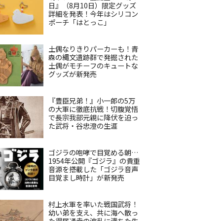
日』（8月10日）限定グッズ
詳細を発表！今年はシリコン
ポーチ「はとっこ」
土偶なりきりパーカーも！青
森の縄文遺跡群で発掘された
土偶がモチーフのキュートな
グッズが新発売
『豊臣兄弟！』小一郎の5万
の大軍に徹底抗戦！切腹覚悟
で長宗我部元親に降伏を迫っ
た武将・谷忠澄の生涯
ゴジラの咆哮で目覚める朝…
1954年公開『ゴジラ』の貴重
音源を搭載した「ゴジラ音声
目覚まし時計」が新発売
村上水軍を率いた戦国武将！
幼い弟を支え、共に海へ散っ
た得居通幸の波乱に満ちた生