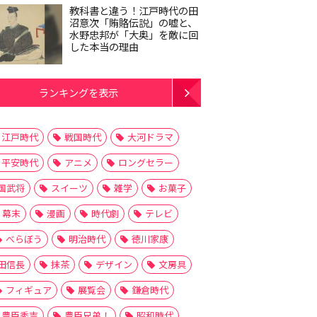
教科書と違う！江戸時代の田
沼意次「賄賂伝説」の嘘と、
水野忠邦が「大奥」を敵に回
した本当の理由
ランキングを表示
江戸時代
戦国時代
大河ドラマ
平安時代
アニメ
ロングセラー
国武将
スイーツ
雑学
お菓子
幕末
漫画
時代劇
テレビ
べらぼう
明治時代
徳川家康
田信長
抹茶
デザイン
文房具
フィギュア
展覧会
鎌倉時代
豊臣秀吉
豊臣兄弟！
昭和時代