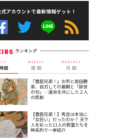
公式アカウントで最新情報ゲット！
ランキング
KING
ILY
WEEKLY
MONTHLY
4時間
週 間
月 間
『豊臣兄弟！』お市と柴田勝
家、自刃しての最期と「辞世
の句」…運命を共にした２人
の悲劇
【豊臣兄弟！】秀吉は本当に
「女狂い」だったのか？ 天下
人を彩った11人の側室たちを
時系列で一挙紹介