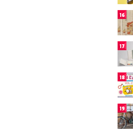
16
17
18
19