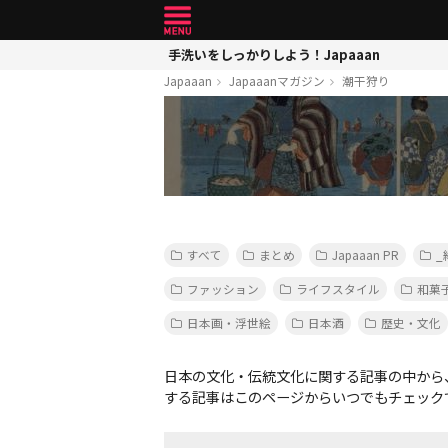
手洗いをしっかりしよう！Japaaan
Japaaan
Japaaanマガジン
潮干狩り
すべて
まとめ
Japaaan PR
_
ファッション
ライフスタイル
和菓
日本画・浮世絵
日本酒
歴史・文化
日本の文化・伝統文化に関する記事の中から
する記事はこのページからいつでもチェック