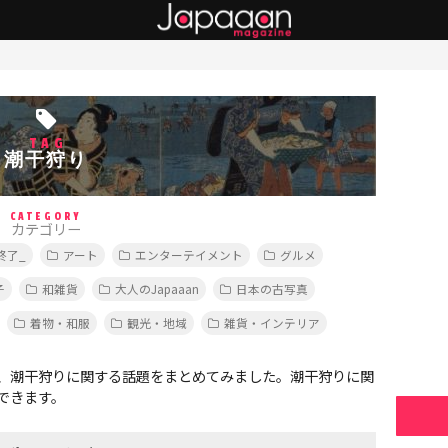
TAG
潮干狩り
CATEGORY
カテゴリー
終了_
アート
エンターテイメント
グルメ
子
和雑貨
大人のJapaaan
日本の古写真
着物・和服
観光・地域
雑貨・インテリア
、潮干狩りに関する話題をまとめてみました。潮干狩りに関
できます。