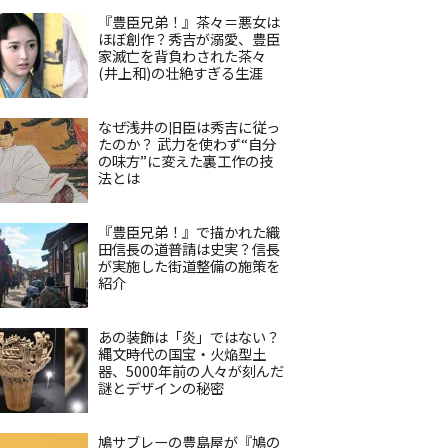
『豊臣兄弟！』茶々＝悪女は
ほぼ創作？秀吉が溺愛、豊臣
家滅亡を背負わされた茶々
(井上和)の壮絶すぎる生涯
なぜ浅井の旧臣は秀吉に従っ
たのか？ 武力を使わず“自分
の味方”に変えた裏工作の技
法とは
『豊臣兄弟！』で描かれた織
田信長の道普請は史実？信長
が実施した街道整備の施策を
紹介
あの装飾は「炎」ではない？
縄文時代の国宝・火焔型土
器、5000年前の人々が刻んだ
謎とデザインの秘密
鳩サブレーの豊島屋が『鳩の