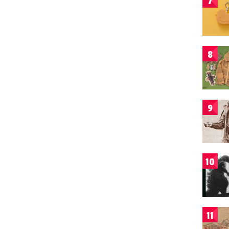
7
8
9
10
11