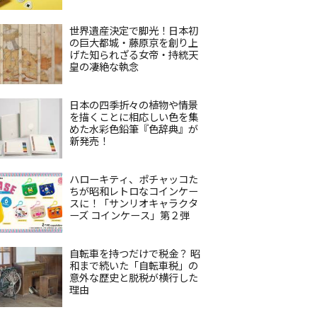
世界遺産決定で脚光！日本初
の巨大都城・藤原京を創り上
げた知られざる女帝・持統天
皇の凄絶な執念
日本の四季折々の植物や情景
を描くことに相応しい色を集
めた水彩色鉛筆『色辞典』が
新発売！
ハローキティ、ポチャッコた
ちが昭和レトロなコインケー
スに！「サンリオキャラクタ
ーズ コインケース」第２弾
自転車を持つだけで税金？ 昭
和まで続いた「自転車税」の
意外な歴史と脱税が横行した
理由