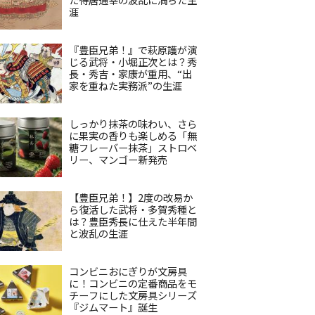
涯
『豊臣兄弟！』で萩原護が演
じる武将・小堀正次とは？秀
長・秀吉・家康が重用、“出
家を重ねた実務派”の生涯
しっかり抹茶の味わい、さら
に果実の香りも楽しめる「無
糖フレーバー抹茶」ストロベ
リー、マンゴー新発売
【豊臣兄弟！】2度の改易か
ら復活した武将・多賀秀種と
は？豊臣秀長に仕えた半年間
と波乱の生涯
コンビニおにぎりが文房具
に！コンビニの定番商品をモ
チーフにした文房具シリーズ
『ジムマート』誕生