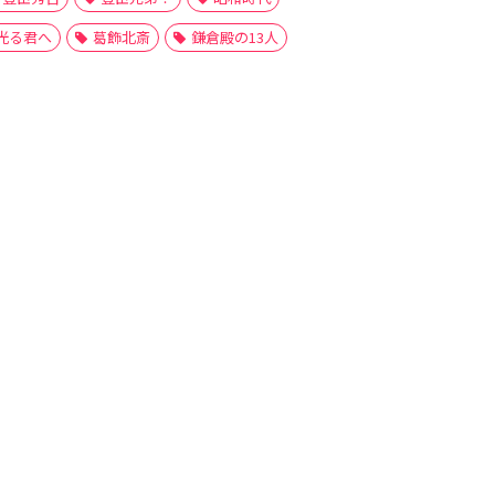
光る君へ
葛飾北斎
鎌倉殿の13人