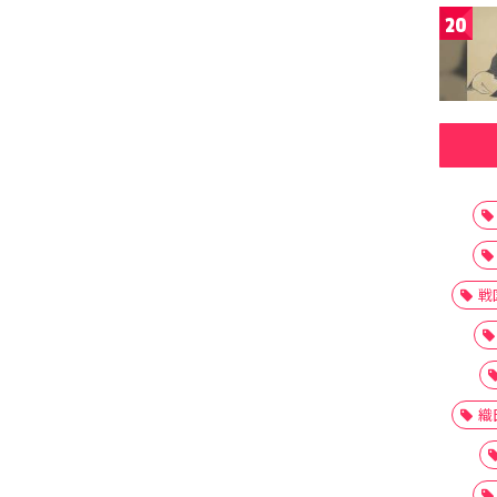
20
戦
織