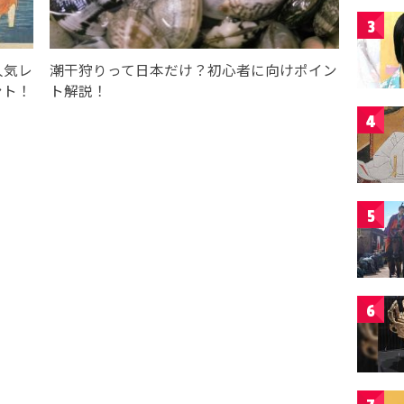
3
人気レ
潮干狩りって日本だけ？初心者に向けポイン
ント！
ト解説！
4
5
6