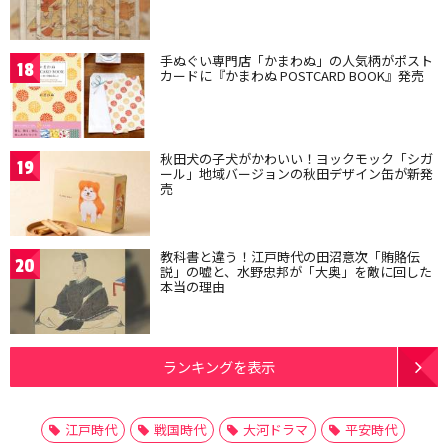
手ぬぐい専門店「かまわぬ」の人気柄がポスト
18
カードに『かまわぬ POSTCARD BOOK』発売
秋田犬の子犬がかわいい！ヨックモック「シガ
19
ール」地域バージョンの秋田デザイン缶が新発
売
教科書と違う！江戸時代の田沼意次「賄賂伝
20
説」の嘘と、水野忠邦が「大奥」を敵に回した
本当の理由
ランキングを表示
江戸時代
戦国時代
大河ドラマ
平安時代