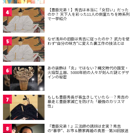
【豊臣兄弟！】秀吉は本当に「女狂い」だった
4
のか？ 天下人を彩った11人の側室たちを時系列
で一挙紹介
なぜ浅井の旧臣は秀吉に従ったのか？ 武力を使
5
わず“自分の味方”に変えた裏工作の技法とは
あの装飾は「炎」ではない？縄文時代の国宝・
6
火焔型土器、5000年前の人々が刻んだ謎とデザ
インの秘密
もしも豊臣秀長が長生きしていたら…？秀吉の
7
暴走と豊臣家滅亡を防げた「最強のカリスマ
性」
『豊臣兄弟！』三法師の誘拐は史実？秀吉
8
の“暴挙”、お市＆勝家再婚の真意…第30回放送