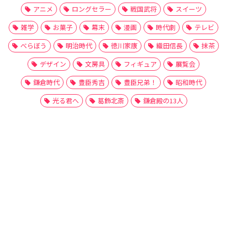
アニメ
ロングセラー
戦国武将
スイーツ
雑学
お菓子
幕末
漫画
時代劇
テレビ
べらぼう
明治時代
徳川家康
織田信長
抹茶
デザイン
文房具
フィギュア
展覧会
鎌倉時代
豊臣秀吉
豊臣兄弟！
昭和時代
光る君へ
葛飾北斎
鎌倉殿の13人