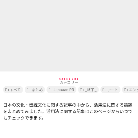
CATEGORY
カテゴリー
すべて
まとめ
Japaaan PR
_終了_
アート
エン
日本の文化・伝統文化に関する記事の中から、活用法に関する話題
をまとめてみました。活用法に関する記事はこのページからいつで
もチェックできます。