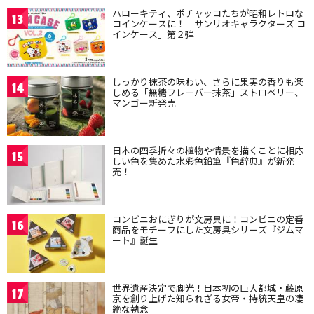
ハローキティ、ポチャッコたちが昭和レトロな
13
コインケースに！「サンリオキャラクターズ コ
インケース」第２弾
しっかり抹茶の味わい、さらに果実の香りも楽
14
しめる「無糖フレーバー抹茶」ストロベリー、
マンゴー新発売
日本の四季折々の植物や情景を描くことに相応
15
しい色を集めた水彩色鉛筆『色辞典』が新発
売！
コンビニおにぎりが文房具に！コンビニの定番
16
商品をモチーフにした文房具シリーズ『ジムマ
ート』誕生
世界遺産決定で脚光！日本初の巨大都城・藤原
17
京を創り上げた知られざる女帝・持統天皇の凄
絶な執念