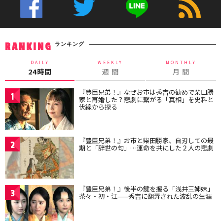
ランキング
RANKING
DAILY
WEEKLY
MONTHLY
24時間
週 間
月 間
『豊臣兄弟！』なぜお市は秀吉の勧めで柴田勝
1
家と再婚した？悲劇に繋がる「真相」を史料と
伏線から探る
『豊臣兄弟！』お市と柴田勝家、自刃しての最
2
期と「辞世の句」…運命を共にした２人の悲劇
『豊臣兄弟！』後半の鍵を握る「浅井三姉妹」
3
茶々・初・江——秀吉に翻弄された波乱の生涯