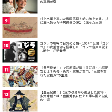
の真相考察
村上水軍を率いた戦国武将！幼い弟を支え、共
9
に海へ散った得居通幸の波乱に満ちた生涯
ゴジラの咆哮で目覚める朝…1954年公開『ゴジ
10
ラ』の貴重音源を搭載した「ゴジラ音声目覚ま
し時計」が新発売
『豊臣兄弟！』で萩原護が演じる武将・小堀正
11
次とは？秀長・秀吉・家康が重用、“出家を重
ねた実務派”の生涯
【豊臣兄弟！】2度の改易から復活した武将・
12
多賀秀種とは？豊臣秀長に仕えた半年間と波乱
の生涯