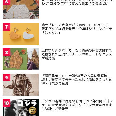
6
わず“自分の味方”に変えた裏工作の技法とは
鳩サブレーの豊島屋が『鳩の日』（8月10日）
7
限定グッズ詳細を発表！今年はシリコンポーチ
「はとっこ」
土偶なりきりパーカーも！青森の縄文遺跡群で
8
発掘された土偶がモチーフのキュートなグッズ
が新発売
『豊臣兄弟！』小一郎の5万の大軍に徹底抗
9
戦！切腹覚悟で長宗我部元親に降伏を迫った武
将・谷忠澄の生涯
ゴジラの咆哮で目覚める朝…1954年公開『ゴジ
10
ラ』の貴重音源を搭載した「ゴジラ音声目覚ま
し時計」が新発売