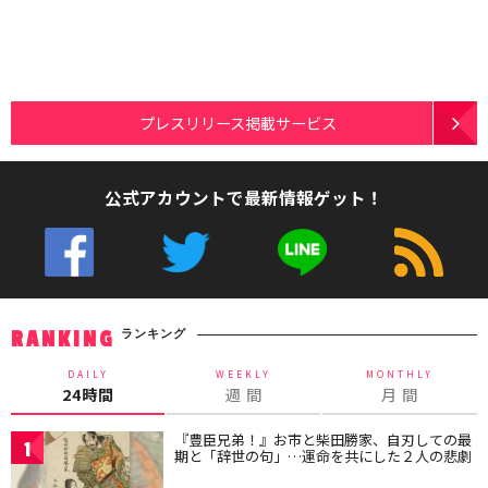
プレスリリース掲載サービス
公式アカウントで最新情報ゲット！
ランキング
RANKING
DAILY
WEEKLY
MONTHLY
24時間
週 間
月 間
『豊臣兄弟！』お市と柴田勝家、自刃しての最
1
期と「辞世の句」…運命を共にした２人の悲劇