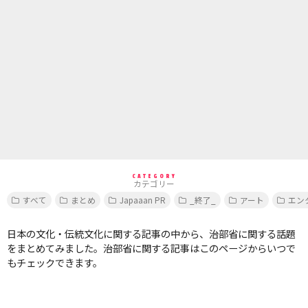
CATEGORY
カテゴリー
すべて
まとめ
Japaaan PR
_終了_
アート
エン
日本の文化・伝統文化に関する記事の中から、治部省に関する話題
をまとめてみました。治部省に関する記事はこのページからいつで
もチェックできます。