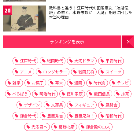
教科書と違う！江戸時代の田沼意次「賄賂伝
20
説」の嘘と、水野忠邦が「大奥」を敵に回した
本当の理由
ランキングを表示
江戸時代
戦国時代
大河ドラマ
平安時代
アニメ
ロングセラー
戦国武将
スイーツ
雑学
お菓子
幕末
漫画
時代劇
テレビ
べらぼう
明治時代
徳川家康
織田信長
抹茶
デザイン
文房具
フィギュア
展覧会
鎌倉時代
豊臣秀吉
豊臣兄弟！
昭和時代
光る君へ
葛飾北斎
鎌倉殿の13人