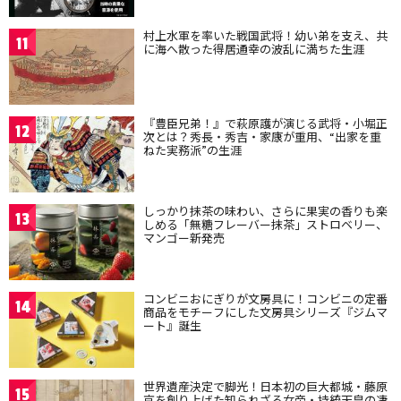
村上水軍を率いた戦国武将！幼い弟を支え、共
11
に海へ散った得居通幸の波乱に満ちた生涯
『豊臣兄弟！』で萩原護が演じる武将・小堀正
12
次とは？秀長・秀吉・家康が重用、“出家を重
ねた実務派”の生涯
しっかり抹茶の味わい、さらに果実の香りも楽
13
しめる「無糖フレーバー抹茶」ストロベリー、
マンゴー新発売
コンビニおにぎりが文房具に！コンビニの定番
14
商品をモチーフにした文房具シリーズ『ジムマ
ート』誕生
世界遺産決定で脚光！日本初の巨大都城・藤原
15
京を創り上げた知られざる女帝・持統天皇の凄