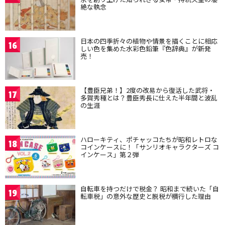
絶な執念
日本の四季折々の植物や情景を描くことに相応
16
しい色を集めた水彩色鉛筆『色辞典』が新発
売！
【豊臣兄弟！】2度の改易から復活した武将・
17
多賀秀種とは？豊臣秀長に仕えた半年間と波乱
の生涯
ハローキティ、ポチャッコたちが昭和レトロな
18
コインケースに！「サンリオキャラクターズ コ
インケース」第２弾
自転車を持つだけで税金？ 昭和まで続いた「自
19
転車税」の意外な歴史と脱税が横行した理由