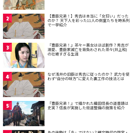
【豊臣兄弟！】秀吉は本当に「女狂い」だった
2
のか？ 天下人を彩った11人の側室たちを時系列
で一挙紹介
『豊臣兄弟！』茶々＝悪女はほぼ創作？秀吉が
3
溺愛、豊臣家滅亡を背負わされた茶々(井上和)
の壮絶すぎる生涯
なぜ浅井の旧臣は秀吉に従ったのか？ 武力を使
4
わず“自分の味方”に変えた裏工作の技法とは
『豊臣兄弟！』で描かれた織田信長の道普請は
5
史実？信長が実施した街道整備の施策を紹介
あの装飾は「炎」ではない？縄文時代の国宝・