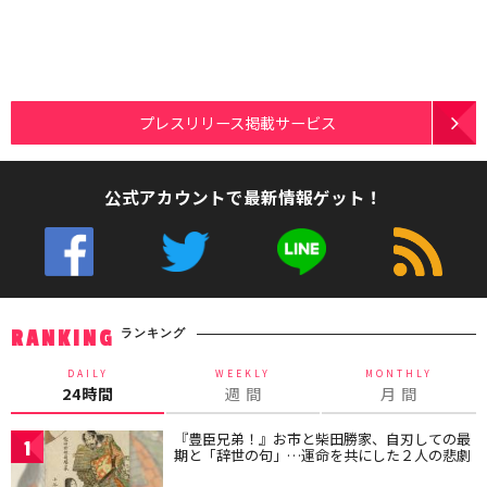
プレスリリース掲載サービス
公式アカウントで最新情報ゲット！
ランキング
RANKING
DAILY
WEEKLY
MONTHLY
24時間
週 間
月 間
『豊臣兄弟！』お市と柴田勝家、自刃しての最
1
期と「辞世の句」…運命を共にした２人の悲劇