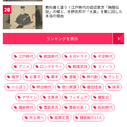
教科書と違う！江戸時代の田沼意次「賄賂伝
20
説」の嘘と、水野忠邦が「大奥」を敵に回した
本当の理由
ランキングを表示
江戸時代
戦国時代
大河ドラマ
平安時代
アニメ
ロングセラー
戦国武将
スイーツ
雑学
お菓子
幕末
漫画
時代劇
テレビ
べらぼう
明治時代
徳川家康
織田信長
抹茶
デザイン
文房具
フィギュア
展覧会
鎌倉時代
豊臣秀吉
豊臣兄弟！
昭和時代
光る君へ
葛飾北斎
鎌倉殿の13人