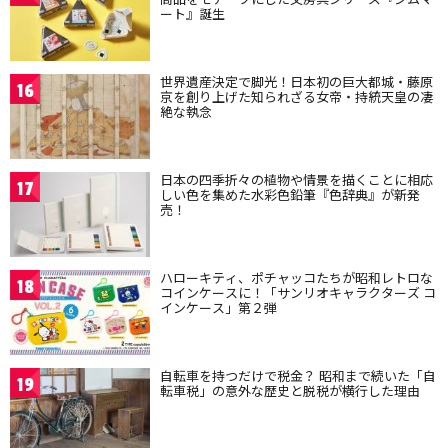
ート』誕生
世界遺産決定で脚光！日本初の巨大都城・藤原
16
京を創り上げた知られざる女帝・持統天皇の凄
絶な執念
日本の四季折々の植物や情景を描くことに相応
17
しい色を集めた水彩色鉛筆『色辞典』が新発
売！
ハローキティ、ポチャッコたちが昭和レトロな
18
コインケースに！「サンリオキャラクターズ コ
インケース」第２弾
自転車を持つだけで税金？ 昭和まで続いた「自
19
転車税」の意外な歴史と脱税が横行した理由