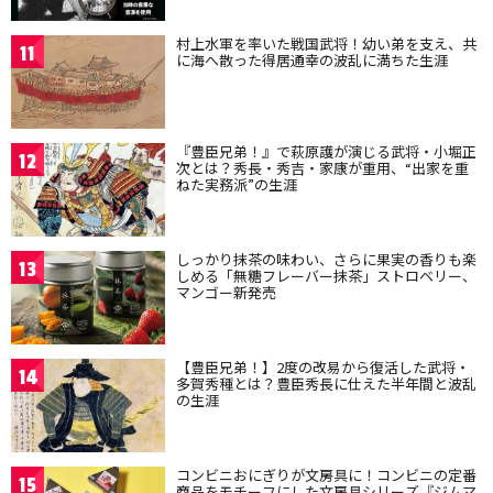
村上水軍を率いた戦国武将！幼い弟を支え、共
11
に海へ散った得居通幸の波乱に満ちた生涯
『豊臣兄弟！』で萩原護が演じる武将・小堀正
12
次とは？秀長・秀吉・家康が重用、“出家を重
ねた実務派”の生涯
しっかり抹茶の味わい、さらに果実の香りも楽
13
しめる「無糖フレーバー抹茶」ストロベリー、
マンゴー新発売
【豊臣兄弟！】2度の改易から復活した武将・
14
多賀秀種とは？豊臣秀長に仕えた半年間と波乱
の生涯
コンビニおにぎりが文房具に！コンビニの定番
15
商品をモチーフにした文房具シリーズ『ジムマ