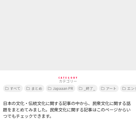
CATEGORY
カテゴリー
すべて
まとめ
Japaaan PR
_終了_
アート
エン
日本の文化・伝統文化に関する記事の中から、民衆文化に関する話
題をまとめてみました。民衆文化に関する記事はこのページからい
つでもチェックできます。