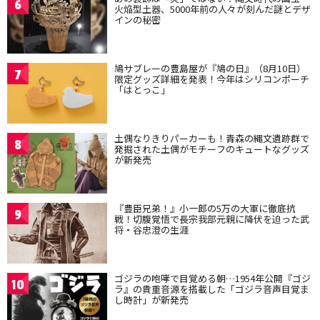
6
火焔型土器、5000年前の人々が刻んだ謎とデザ
インの秘密
鳩サブレーの豊島屋が『鳩の日』（8月10日）
7
限定グッズ詳細を発表！今年はシリコンポーチ
「はとっこ」
土偶なりきりパーカーも！青森の縄文遺跡群で
8
発掘された土偶がモチーフのキュートなグッズ
が新発売
『豊臣兄弟！』小一郎の5万の大軍に徹底抗
9
戦！切腹覚悟で長宗我部元親に降伏を迫った武
将・谷忠澄の生涯
ゴジラの咆哮で目覚める朝…1954年公開『ゴジ
10
ラ』の貴重音源を搭載した「ゴジラ音声目覚ま
し時計」が新発売