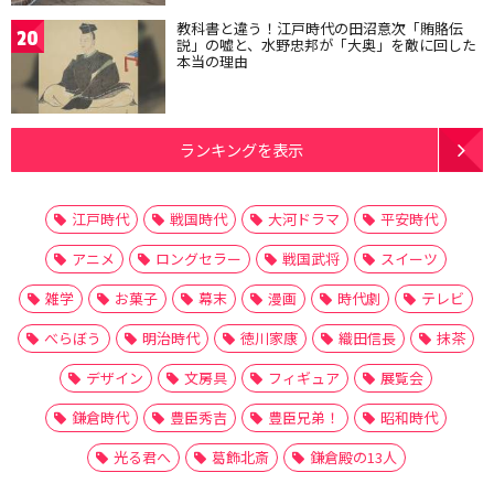
教科書と違う！江戸時代の田沼意次「賄賂伝
20
説」の嘘と、水野忠邦が「大奥」を敵に回した
本当の理由
ランキングを表示
江戸時代
戦国時代
大河ドラマ
平安時代
アニメ
ロングセラー
戦国武将
スイーツ
雑学
お菓子
幕末
漫画
時代劇
テレビ
べらぼう
明治時代
徳川家康
織田信長
抹茶
デザイン
文房具
フィギュア
展覧会
鎌倉時代
豊臣秀吉
豊臣兄弟！
昭和時代
光る君へ
葛飾北斎
鎌倉殿の13人