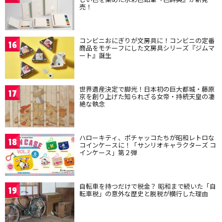
売！
コンビニおにぎりが文房具に！コンビニの定番
16
商品をモチーフにした文房具シリーズ『ジムマ
ート』誕生
世界遺産決定で脚光！日本初の巨大都城・藤原
17
京を創り上げた知られざる女帝・持統天皇の凄
絶な執念
ハローキティ、ポチャッコたちが昭和レトロな
18
コインケースに！「サンリオキャラクターズ コ
インケース」第２弾
自転車を持つだけで税金？ 昭和まで続いた「自
19
転車税」の意外な歴史と脱税が横行した理由