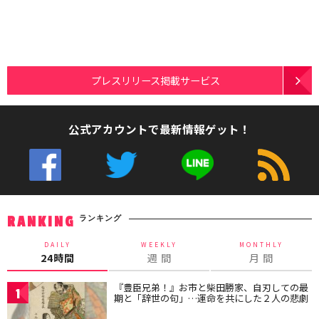
プレスリリース掲載サービス
公式アカウントで最新情報ゲット！
ランキング
RANKING
DAILY
WEEKLY
MONTHLY
24時間
週 間
月 間
『豊臣兄弟！』お市と柴田勝家、自刃しての最
1
期と「辞世の句」…運命を共にした２人の悲劇