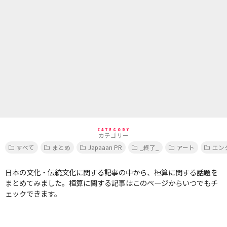
CATEGORY
カテゴリー
すべて
まとめ
Japaaan PR
_終了_
アート
エン
日本の文化・伝統文化に関する記事の中から、桓算に関する話題を
まとめてみました。桓算に関する記事はこのページからいつでもチ
ェックできます。