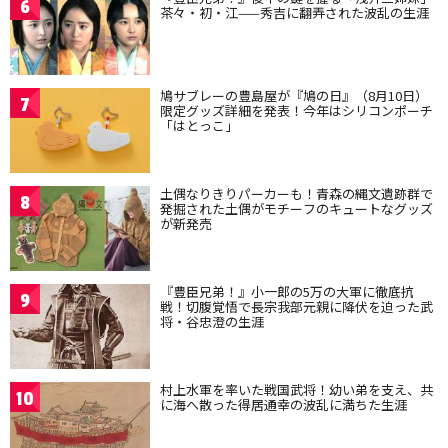
6
茶々・初・江——秀吉に翻弄された波乱の生涯
鳩サブレーの豊島屋が『鳩の日』（8月10日）
7
限定グッズ詳細を発表！今年はシリコンポーチ
「はとっこ」
土偶なりきりパーカーも！青森の縄文遺跡群で
8
発掘された土偶がモチーフのキュートなグッズ
が新発売
『豊臣兄弟！』小一郎の5万の大軍に徹底抗
9
戦！切腹覚悟で長宗我部元親に降伏を迫った武
将・谷忠澄の生涯
村上水軍を率いた戦国武将！幼い弟を支え、共
10
に海へ散った得居通幸の波乱に満ちた生涯