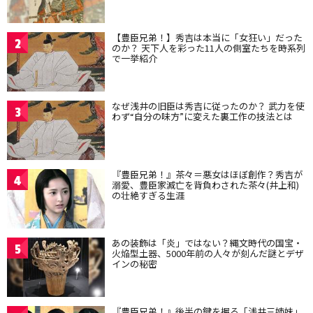
【豊臣兄弟！】秀吉は本当に「女狂い」だった
2
のか？ 天下人を彩った11人の側室たちを時系列
で一挙紹介
なぜ浅井の旧臣は秀吉に従ったのか？ 武力を使
3
わず“自分の味方”に変えた裏工作の技法とは
『豊臣兄弟！』茶々＝悪女はほぼ創作？秀吉が
4
溺愛、豊臣家滅亡を背負わされた茶々(井上和)
の壮絶すぎる生涯
あの装飾は「炎」ではない？縄文時代の国宝・
5
火焔型土器、5000年前の人々が刻んだ謎とデザ
インの秘密
『豊臣兄弟！』後半の鍵を握る「浅井三姉妹」