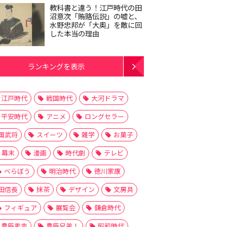
教科書と違う！江戸時代の田
沼意次「賄賂伝説」の嘘と、
水野忠邦が「大奥」を敵に回
した本当の理由
ランキングを表示
江戸時代
戦国時代
大河ドラマ
平安時代
アニメ
ロングセラー
国武将
スイーツ
雑学
お菓子
幕末
漫画
時代劇
テレビ
べらぼう
明治時代
徳川家康
田信長
抹茶
デザイン
文房具
フィギュア
展覧会
鎌倉時代
豊臣秀吉
豊臣兄弟！
昭和時代