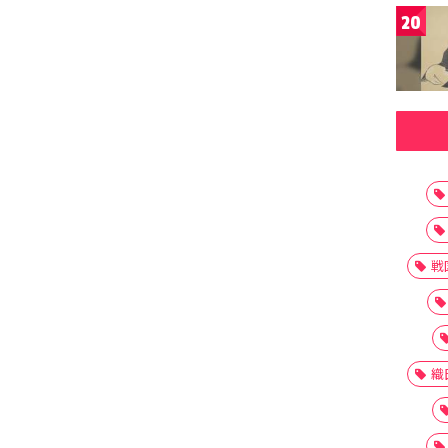
20
戦
織