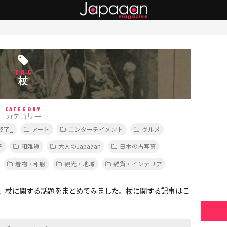
TAG
杖
CATEGORY
カテゴリー
終了_
アート
エンターテイメント
グルメ
子
和雑貨
大人のJapaaan
日本の古写真
着物・和服
観光・地域
雑貨・インテリア
、杖に関する話題をまとめてみました。杖に関する記事はこ