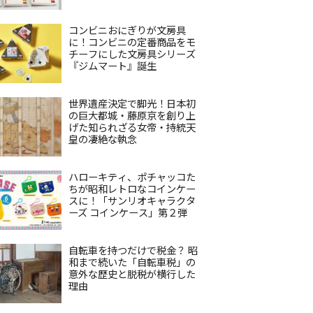
コンビニおにぎりが文房具
に！コンビニの定番商品をモ
チーフにした文房具シリーズ
『ジムマート』誕生
世界遺産決定で脚光！日本初
の巨大都城・藤原京を創り上
げた知られざる女帝・持統天
皇の凄絶な執念
ハローキティ、ポチャッコた
ちが昭和レトロなコインケー
スに！「サンリオキャラクタ
ーズ コインケース」第２弾
自転車を持つだけで税金？ 昭
和まで続いた「自転車税」の
意外な歴史と脱税が横行した
理由