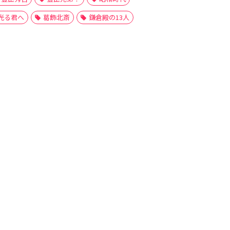
光る君へ
葛飾北斎
鎌倉殿の13人