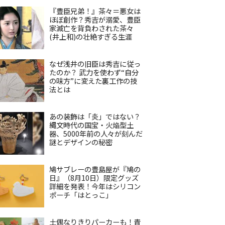
『豊臣兄弟！』茶々＝悪女は
ほぼ創作？秀吉が溺愛、豊臣
家滅亡を背負わされた茶々
(井上和)の壮絶すぎる生涯
なぜ浅井の旧臣は秀吉に従っ
たのか？ 武力を使わず“自分
の味方”に変えた裏工作の技
法とは
あの装飾は「炎」ではない？
縄文時代の国宝・火焔型土
器、5000年前の人々が刻んだ
謎とデザインの秘密
鳩サブレーの豊島屋が『鳩の
日』（8月10日）限定グッズ
詳細を発表！今年はシリコン
ポーチ「はとっこ」
土偶なりきりパーカーも！青