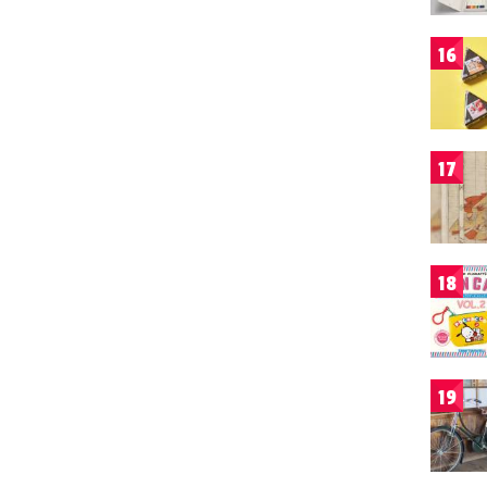
16
17
18
19