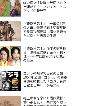
森の縄文遺跡群で発掘された
土偶がモチーフのキュートな
グッズが新発売
『豊臣兄弟！』小一郎の5万
の大軍に徹底抗戦！切腹覚悟
で長宗我部元親に降伏を迫っ
た武将・谷忠澄の生涯
『豊臣兄弟！』後半の鍵を握
る「浅井三姉妹」茶々・初・
江——秀吉に翻弄された波乱
の生涯
ゴジラの咆哮で目覚める朝…
1954年公開『ゴジラ』の貴重
音源を搭載した「ゴジラ音声
目覚まし時計」が新発売
村上水軍を率いた戦国武将！
幼い弟を支え、共に海へ散っ
た得居通幸の波乱に満ちた生