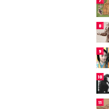
7
8
9
10
11