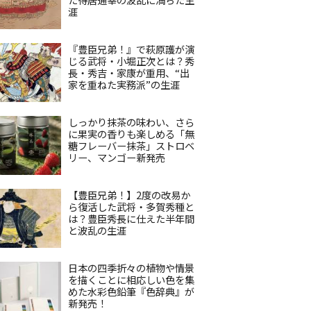
涯
『豊臣兄弟！』で萩原護が演
じる武将・小堀正次とは？秀
長・秀吉・家康が重用、“出
家を重ねた実務派”の生涯
しっかり抹茶の味わい、さら
に果実の香りも楽しめる「無
糖フレーバー抹茶」ストロベ
リー、マンゴー新発売
【豊臣兄弟！】2度の改易か
ら復活した武将・多賀秀種と
は？豊臣秀長に仕えた半年間
と波乱の生涯
日本の四季折々の植物や情景
を描くことに相応しい色を集
めた水彩色鉛筆『色辞典』が
新発売！