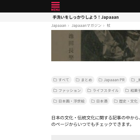
手洗いをしっかりしよう！Japaaan
Japaaan
Japaaanマガジン
杖
すべて
まとめ
Japaaan PR
_
ファッション
ライフスタイル
和菓
日本画・浮世絵
日本酒
歴史・文化
日本の文化・伝統文化に関する記事の中から
のページからいつでもチェックできます。