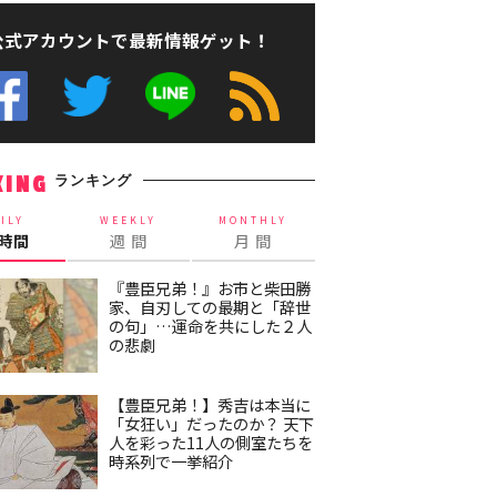
公式アカウントで最新情報ゲット！
ランキング
KING
ILY
WEEKLY
MONTHLY
4時間
週 間
月 間
『豊臣兄弟！』お市と柴田勝
家、自刃しての最期と「辞世
の句」…運命を共にした２人
の悲劇
【豊臣兄弟！】秀吉は本当に
「女狂い」だったのか？ 天下
人を彩った11人の側室たちを
時系列で一挙紹介