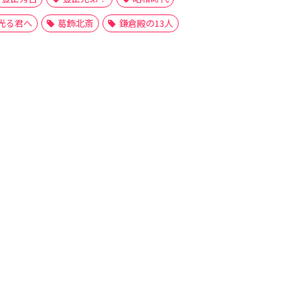
光る君へ
葛飾北斎
鎌倉殿の13人