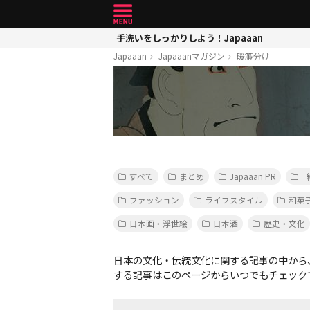
手洗いをしっかりしよう！Japaaan
Japaaan
Japaaanマガジン
暖簾分け
すべて
まとめ
Japaaan PR
_
ファッション
ライフスタイル
和菓
日本画・浮世絵
日本酒
歴史・文化
日本の文化・伝統文化に関する記事の中から
する記事はこのページからいつでもチェック