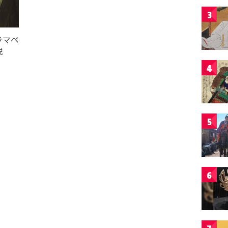
3
ラマべ
説
4
5
6