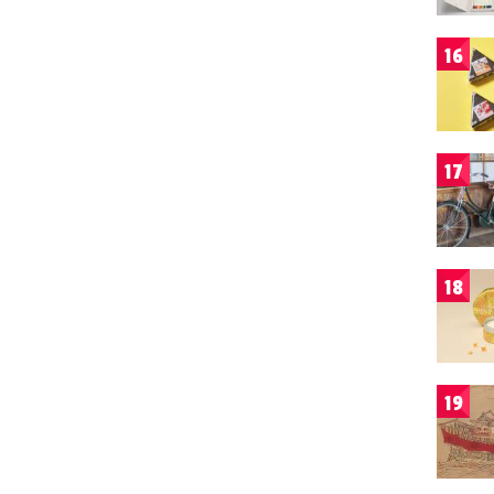
16
17
18
19