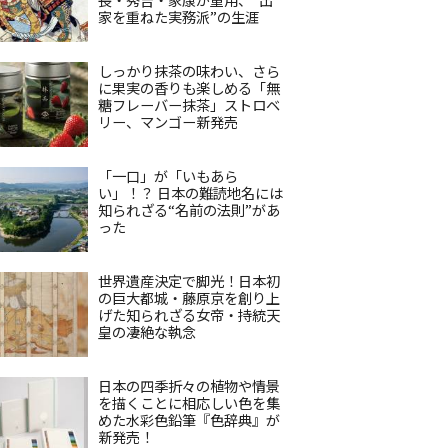
家を重ねた実務派”の生涯
しっかり抹茶の味わい、さら
に果実の香りも楽しめる「無
糖フレーバー抹茶」ストロベ
リー、マンゴー新発売
「一口」が「いもあら
い」！？ 日本の難読地名には
知られざる“名前の法則”があ
った
世界遺産決定で脚光！日本初
の巨大都城・藤原京を創り上
げた知られざる女帝・持統天
皇の凄絶な執念
日本の四季折々の植物や情景
を描くことに相応しい色を集
めた水彩色鉛筆『色辞典』が
新発売！