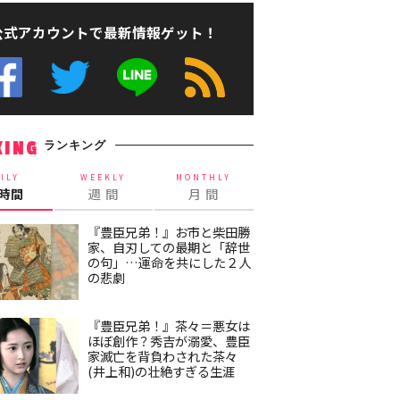
公式アカウントで最新情報ゲット！
ランキング
KING
ILY
WEEKLY
MONTHLY
4時間
週 間
月 間
『豊臣兄弟！』お市と柴田勝
家、自刃しての最期と「辞世
の句」…運命を共にした２人
の悲劇
『豊臣兄弟！』茶々＝悪女は
ほぼ創作？秀吉が溺愛、豊臣
家滅亡を背負わされた茶々
(井上和)の壮絶すぎる生涯