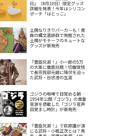
日』（8月10日）限定グッズ
詳細を発表！今年はシリコン
ポーチ「はとっこ」
土偶なりきりパーカーも！青
森の縄文遺跡群で発掘された
土偶がモチーフのキュートな
グッズが新発売
『豊臣兄弟！』小一郎の5万
の大軍に徹底抗戦！切腹覚悟
で長宗我部元親に降伏を迫っ
た武将・谷忠澄の生涯
ゴジラの咆哮で目覚める朝…
1954年公開『ゴジラ』の貴重
音源を搭載した「ゴジラ音声
目覚まし時計」が新発売
『豊臣兄弟！』で萩原護が演
じる武将・小堀正次とは？秀
長・秀吉・家康が重用、“出