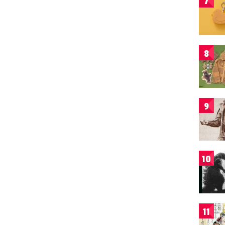
7
8
9
10
11