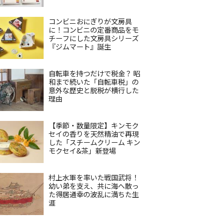
コンビニおにぎりが文房具
に！コンビニの定番商品をモ
チーフにした文房具シリーズ
『ジムマート』誕生
自転車を持つだけで税金？ 昭
和まで続いた「自転車税」の
意外な歴史と脱税が横行した
理由
【季節・数量限定】キンモク
セイの香りを天然精油で再現
した「スチームクリーム キン
モクセイ&茶」新登場
村上水軍を率いた戦国武将！
幼い弟を支え、共に海へ散っ
た得居通幸の波乱に満ちた生
涯