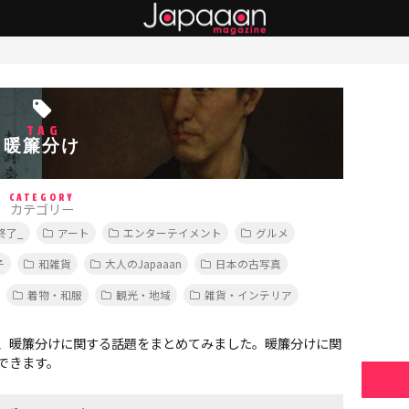
TAG
暖簾分け
CATEGORY
カテゴリー
終了_
アート
エンターテイメント
グルメ
子
和雑貨
大人のJapaaan
日本の古写真
着物・和服
観光・地域
雑貨・インテリア
、暖簾分けに関する話題をまとめてみました。暖簾分けに関
できます。