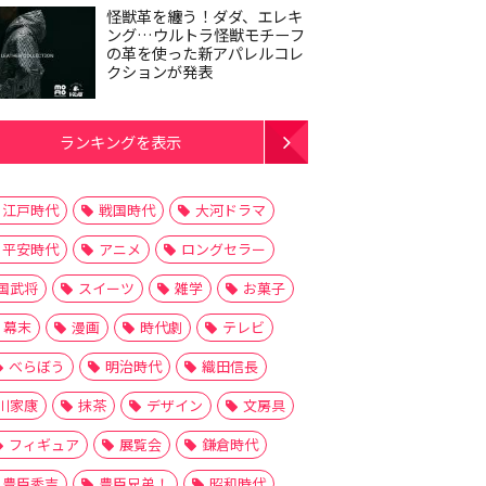
怪獣革を纏う！ダダ、エレキ
ング…ウルトラ怪獣モチーフ
の革を使った新アパレルコレ
クションが発表
ランキングを表示
江戸時代
戦国時代
大河ドラマ
平安時代
アニメ
ロングセラー
国武将
スイーツ
雑学
お菓子
幕末
漫画
時代劇
テレビ
べらぼう
明治時代
織田信長
川家康
抹茶
デザイン
文房具
フィギュア
展覧会
鎌倉時代
豊臣秀吉
豊臣兄弟！
昭和時代