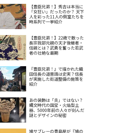
【豊臣兄弟！】秀吉は本当に
「女狂い」だったのか？ 天下
人を彩った11人の側室たちを
時系列で一挙紹介
【豊臣兄弟！】22歳で散った
長宗我部元親の天才後継者・
信親とは？武勇を奮った若武
者の壮絶な最期
『豊臣兄弟！』で描かれた織
田信長の道普請は史実？信長
が実施した街道整備の施策を
紹介
あの装飾は「炎」ではない？
縄文時代の国宝・火焔型土
器、5000年前の人々が刻んだ
謎とデザインの秘密
鳩サブレーの豊島屋が『鳩の