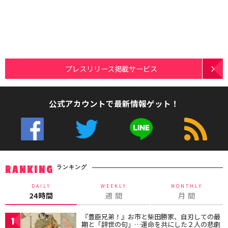
プレスリリース掲載サービス
公式アカウントで最新情報ゲット！
ランキング
RANKING
DAILY
WEEKLY
MONTHLY
24時間
週 間
月 間
『豊臣兄弟！』お市と柴田勝家、自刃しての最
1
期と「辞世の句」…運命を共にした２人の悲劇