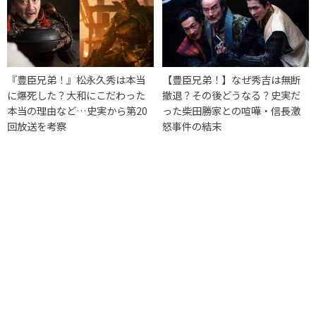
『豊臣兄弟！』松永久秀は本当
【豊臣兄弟！】なぜ秀吉は無断
に爆死した？大和にこだわった
撤退？その後どうなる？史実だ
本当の理由など…史実から第20
った柴田勝家との喧嘩・信長激
回放送を考察
怒事件の結末