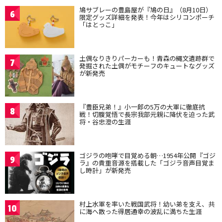
鳩サブレーの豊島屋が『鳩の日』（8月10日）
6
限定グッズ詳細を発表！今年はシリコンポーチ
「はとっこ」
土偶なりきりパーカーも！青森の縄文遺跡群で
7
発掘された土偶がモチーフのキュートなグッズ
が新発売
『豊臣兄弟！』小一郎の5万の大軍に徹底抗
8
戦！切腹覚悟で長宗我部元親に降伏を迫った武
将・谷忠澄の生涯
ゴジラの咆哮で目覚める朝…1954年公開『ゴジ
9
ラ』の貴重音源を搭載した「ゴジラ音声目覚ま
し時計」が新発売
村上水軍を率いた戦国武将！幼い弟を支え、共
10
に海へ散った得居通幸の波乱に満ちた生涯