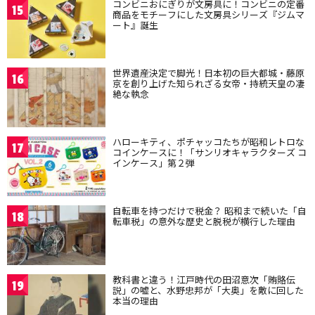
コンビニおにぎりが文房具に！コンビニの定番
15
商品をモチーフにした文房具シリーズ『ジムマ
ート』誕生
世界遺産決定で脚光！日本初の巨大都城・藤原
16
京を創り上げた知られざる女帝・持統天皇の凄
絶な執念
ハローキティ、ポチャッコたちが昭和レトロな
17
コインケースに！「サンリオキャラクターズ コ
インケース」第２弾
自転車を持つだけで税金？ 昭和まで続いた「自
18
転車税」の意外な歴史と脱税が横行した理由
教科書と違う！江戸時代の田沼意次「賄賂伝
19
説」の嘘と、水野忠邦が「大奥」を敵に回した
本当の理由