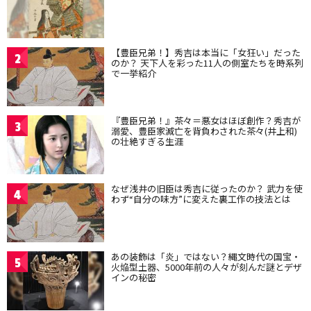
【豊臣兄弟！】秀吉は本当に「女狂い」だった
2
のか？ 天下人を彩った11人の側室たちを時系列
で一挙紹介
『豊臣兄弟！』茶々＝悪女はほぼ創作？秀吉が
3
溺愛、豊臣家滅亡を背負わされた茶々(井上和)
の壮絶すぎる生涯
なぜ浅井の旧臣は秀吉に従ったのか？ 武力を使
4
わず“自分の味方”に変えた裏工作の技法とは
あの装飾は「炎」ではない？縄文時代の国宝・
5
火焔型土器、5000年前の人々が刻んだ謎とデザ
インの秘密