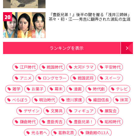
『豊臣兄弟！』後半の鍵を握る「浅井三姉妹」
20
茶々・初・江——秀吉に翻弄された波乱の生涯
ランキングを表示
江戸時代
戦国時代
大河ドラマ
平安時代
アニメ
ロングセラー
戦国武将
スイーツ
雑学
お菓子
幕末
漫画
時代劇
テレビ
べらぼう
明治時代
徳川家康
織田信長
抹茶
デザイン
文房具
フィギュア
展覧会
鎌倉時代
豊臣秀吉
豊臣兄弟！
昭和時代
光る君へ
葛飾北斎
鎌倉殿の13人