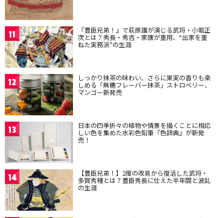
『豊臣兄弟！』で萩原護が演じる武将・小堀正
11
次とは？秀長・秀吉・家康が重用、“出家を重
ねた実務派”の生涯
しっかり抹茶の味わい、さらに果実の香りも楽
12
しめる「無糖フレーバー抹茶」ストロベリー、
マンゴー新発売
日本の四季折々の植物や情景を描くことに相応
13
しい色を集めた水彩色鉛筆『色辞典』が新発
売！
【豊臣兄弟！】2度の改易から復活した武将・
14
多賀秀種とは？豊臣秀長に仕えた半年間と波乱
の生涯