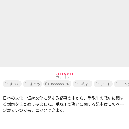
CATEGORY
カテゴリー
すべて
まとめ
Japaaan PR
_終了_
アート
エン
日本の文化・伝統文化に関する記事の中から、手取川の戦いに関す
る話題をまとめてみました。手取川の戦いに関する記事はこのペー
ジからいつでもチェックできます。