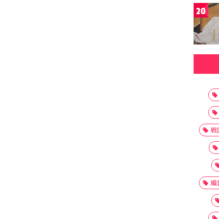
20
戦
織