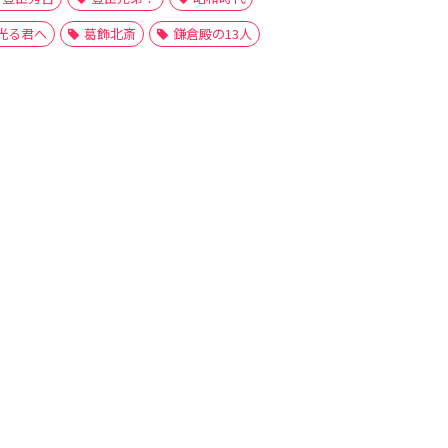
光る君へ
葛飾北斎
鎌倉殿の13人