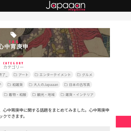
TAG
心中宵庚申
CATEGORY
カテゴリー
終了_
アート
エンターテイメント
グルメ
子
和雑貨
大人のJapaaan
日本の古写真
着物・和服
観光・地域
雑貨・インテリア
、心中宵庚申に関する話題をまとめてみました。心中宵庚申
ックできます。