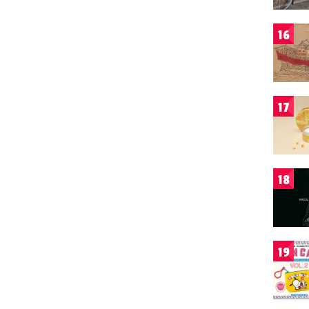
16
17
18
19