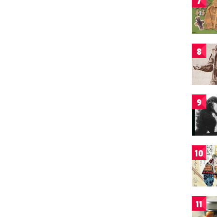
7
8
9
10
11