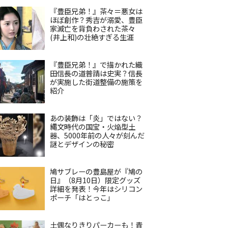
『豊臣兄弟！』茶々＝悪女は
ほぼ創作？秀吉が溺愛、豊臣
家滅亡を背負わされた茶々
(井上和)の壮絶すぎる生涯
『豊臣兄弟！』で描かれた織
田信長の道普請は史実？信長
が実施した街道整備の施策を
紹介
あの装飾は「炎」ではない？
縄文時代の国宝・火焔型土
器、5000年前の人々が刻んだ
謎とデザインの秘密
鳩サブレーの豊島屋が『鳩の
日』（8月10日）限定グッズ
詳細を発表！今年はシリコン
ポーチ「はとっこ」
土偶なりきりパーカーも！青