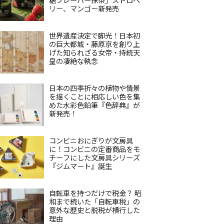
リー、マンゴー新発売
世界遺産決定で脚光！日本初
の巨大都城・藤原京を創り上
げた知られざる女帝・持統天
皇の凄絶な執念
日本の四季折々の植物や情景
を描くことに相応しい色を集
めた水彩色鉛筆『色辞典』が
新発売！
コンビニおにぎりが文房具
に！コンビニの定番商品をモ
チーフにした文房具シリーズ
『ジムマート』誕生
自転車を持つだけで税金？ 昭
和まで続いた「自転車税」の
意外な歴史と脱税が横行した
理由