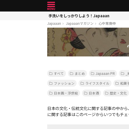
手洗いをしっかりしよう！Japaaan
Japaaan
Japaaanマガジン
心中宵庚申
すべて
まとめ
Japaaan PR
_
ファッション
ライフスタイル
和菓
日本画・浮世絵
日本酒
歴史・文化
日本の文化・伝統文化に関する記事の中から
に関する記事はこのページからいつでもチェ