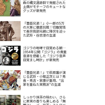
森の縄文遺跡群で発掘された
土偶がモチーフのキュートな
グッズが新発売
『豊臣兄弟！』小一郎の5万
の大軍に徹底抗戦！切腹覚悟
で長宗我部元親に降伏を迫っ
た武将・谷忠澄の生涯
ゴジラの咆哮で目覚める朝…
1954年公開『ゴジラ』の貴重
音源を搭載した「ゴジラ音声
目覚まし時計」が新発売
『豊臣兄弟！』で萩原護が演
じる武将・小堀正次とは？秀
長・秀吉・家康が重用、“出
家を重ねた実務派”の生涯
しっかり抹茶の味わい、さら
に果実の香りも楽しめる「無
糖フレーバー抹茶」ストロベ