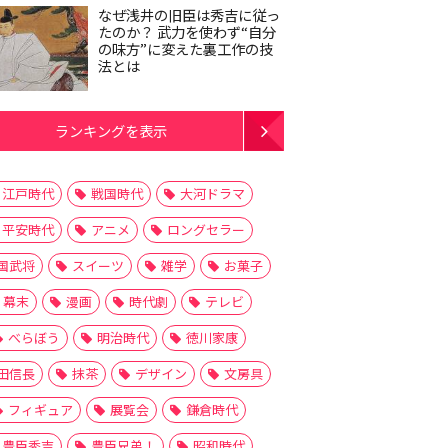
なぜ浅井の旧臣は秀吉に従っ
たのか？ 武力を使わず“自分
の味方”に変えた裏工作の技
法とは
ランキングを表示
江戸時代
戦国時代
大河ドラマ
平安時代
アニメ
ロングセラー
国武将
スイーツ
雑学
お菓子
幕末
漫画
時代劇
テレビ
べらぼう
明治時代
徳川家康
田信長
抹茶
デザイン
文房具
フィギュア
展覧会
鎌倉時代
豊臣秀吉
豊臣兄弟！
昭和時代