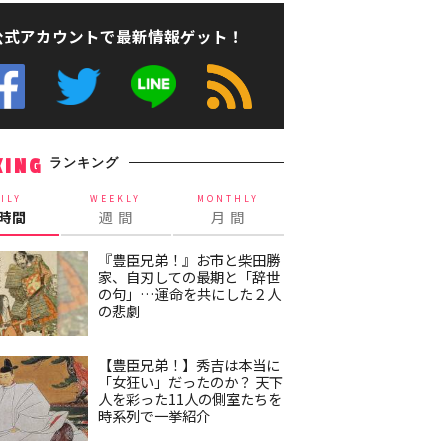
公式アカウントで最新情報ゲット！
ランキング
KING
ILY
WEEKLY
MONTHLY
4時間
週 間
月 間
『豊臣兄弟！』お市と柴田勝
家、自刃しての最期と「辞世
の句」…運命を共にした２人
の悲劇
【豊臣兄弟！】秀吉は本当に
「女狂い」だったのか？ 天下
人を彩った11人の側室たちを
時系列で一挙紹介