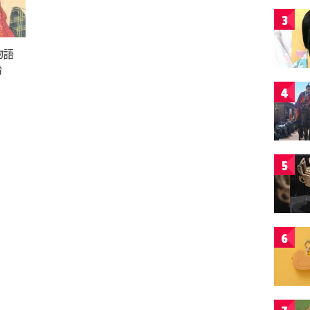
3
物語
情
4
5
6