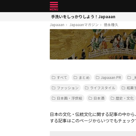
手洗いをしっかりしよう！Japaaan
Japaaan
Japaaanマガジン
徳永種久
すべて
まとめ
Japaaan PR
_
ファッション
ライフスタイル
和菓
日本画・浮世絵
日本酒
歴史・文化
日本の文化・伝統文化に関する記事の中から
する記事はこのページからいつでもチェック