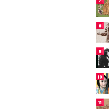
7
8
9
10
11