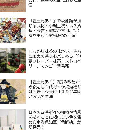
涯
『豊臣兄弟！』で萩原護が演
じる武将・小堀正次とは？秀
長・秀吉・家康が重用、“出
家を重ねた実務派”の生涯
しっかり抹茶の味わい、さら
に果実の香りも楽しめる「無
糖フレーバー抹茶」ストロベ
リー、マンゴー新発売
【豊臣兄弟！】2度の改易か
ら復活した武将・多賀秀種と
は？豊臣秀長に仕えた半年間
と波乱の生涯
日本の四季折々の植物や情景
を描くことに相応しい色を集
めた水彩色鉛筆『色辞典』が
新発売！