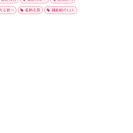
光る君へ
葛飾北斎
鎌倉殿の13人