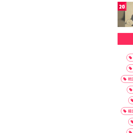
20
戦
織