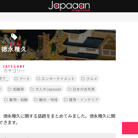
TAG
徳永種久
CATEGORY
カテゴリー
終了_
アート
エンターテイメント
グルメ
子
和雑貨
大人のJapaaan
日本の古写真
着物・和服
観光・地域
雑貨・インテリア
、徳永種久に関する話題をまとめてみました。徳永種久に関
できます。