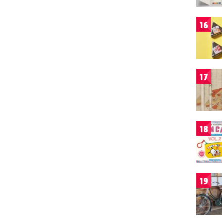
16
17
18
19