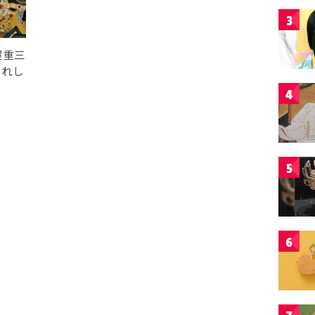
3
屋重三
これし
4
5
6