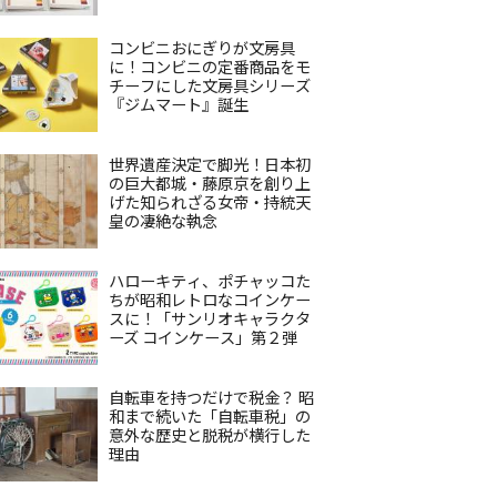
コンビニおにぎりが文房具
に！コンビニの定番商品をモ
チーフにした文房具シリーズ
『ジムマート』誕生
世界遺産決定で脚光！日本初
の巨大都城・藤原京を創り上
げた知られざる女帝・持統天
皇の凄絶な執念
ハローキティ、ポチャッコた
ちが昭和レトロなコインケー
スに！「サンリオキャラクタ
ーズ コインケース」第２弾
自転車を持つだけで税金？ 昭
和まで続いた「自転車税」の
意外な歴史と脱税が横行した
理由