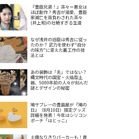
『豊臣兄弟！』茶々＝悪女は
ほぼ創作？秀吉が溺愛、豊臣
家滅亡を背負わされた茶々
(井上和)の壮絶すぎる生涯
なぜ浅井の旧臣は秀吉に従っ
たのか？ 武力を使わず“自分
の味方”に変えた裏工作の技
法とは
あの装飾は「炎」ではない？
縄文時代の国宝・火焔型土
器、5000年前の人々が刻んだ
謎とデザインの秘密
鳩サブレーの豊島屋が『鳩の
日』（8月10日）限定グッズ
詳細を発表！今年はシリコン
ポーチ「はとっこ」
土偶なりきりパーカーも！青