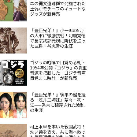
森の縄文遺跡群で発掘された
土偶がモチーフのキュートな
グッズが新発売
『豊臣兄弟！』小一郎の5万
の大軍に徹底抗戦！切腹覚悟
で長宗我部元親に降伏を迫っ
た武将・谷忠澄の生涯
ゴジラの咆哮で目覚める朝…
1954年公開『ゴジラ』の貴重
音源を搭載した「ゴジラ音声
目覚まし時計」が新発売
『豊臣兄弟！』後半の鍵を握
る「浅井三姉妹」茶々・初・
江——秀吉に翻弄された波乱
の生涯
村上水軍を率いた戦国武将！
幼い弟を支え、共に海へ散っ
た得居通幸の波乱に満ちた生