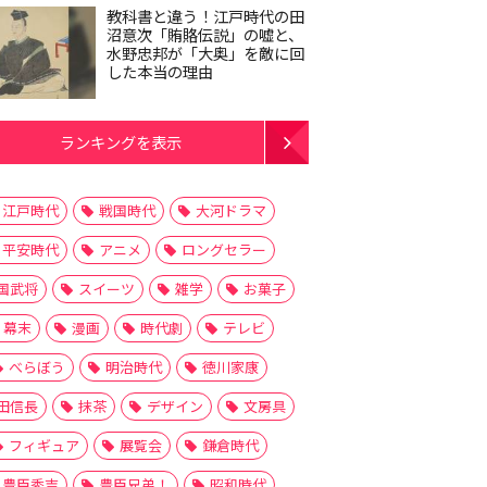
教科書と違う！江戸時代の田
沼意次「賄賂伝説」の嘘と、
水野忠邦が「大奥」を敵に回
した本当の理由
ランキングを表示
江戸時代
戦国時代
大河ドラマ
平安時代
アニメ
ロングセラー
国武将
スイーツ
雑学
お菓子
幕末
漫画
時代劇
テレビ
べらぼう
明治時代
徳川家康
田信長
抹茶
デザイン
文房具
フィギュア
展覧会
鎌倉時代
豊臣秀吉
豊臣兄弟！
昭和時代