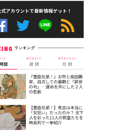
公式アカウントで最新情報ゲット！
ランキング
KING
ILY
WEEKLY
MONTHLY
4時間
週 間
月 間
『豊臣兄弟！』お市と柴田勝
家、自刃しての最期と「辞世
の句」…運命を共にした２人
の悲劇
【豊臣兄弟！】秀吉は本当に
「女狂い」だったのか？ 天下
人を彩った11人の側室たちを
時系列で一挙紹介