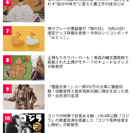
6
わず“自分の味方”に変えた裏工作の技法とは
鳩サブレーの豊島屋が『鳩の日』（8月10日）
7
限定グッズ詳細を発表！今年はシリコンポーチ
「はとっこ」
土偶なりきりパーカーも！青森の縄文遺跡群で
8
発掘された土偶がモチーフのキュートなグッズ
が新発売
『豊臣兄弟！』小一郎の5万の大軍に徹底抗
9
戦！切腹覚悟で長宗我部元親に降伏を迫った武
将・谷忠澄の生涯
ゴジラの咆哮で目覚める朝…1954年公開『ゴジ
10
ラ』の貴重音源を搭載した「ゴジラ音声目覚ま
し時計」が新発売