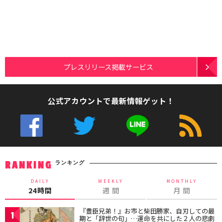
プレスリリース掲載サービス
公式アカウントで最新情報ゲット！
ランキング
RANKING
DAILY
WEEKLY
MONTHLY
24時間
週 間
月 間
『豊臣兄弟！』お市と柴田勝家、自刃しての最
1
期と「辞世の句」…運命を共にした２人の悲劇