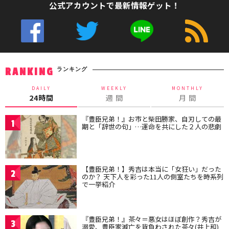
公式アカウントで最新情報ゲット！
ランキング
RANKING
DAILY
WEEKLY
MONTHLY
24時間
週 間
月 間
『豊臣兄弟！』お市と柴田勝家、自刃しての最
1
期と「辞世の句」…運命を共にした２人の悲劇
【豊臣兄弟！】秀吉は本当に「女狂い」だった
2
のか？ 天下人を彩った11人の側室たちを時系列
で一挙紹介
『豊臣兄弟！』茶々＝悪女はほぼ創作？秀吉が
3
溺愛、豊臣家滅亡を背負わされた茶々(井上和)