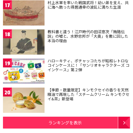
村上水軍を率いた戦国武将！幼い弟を支え、共
17
に海へ散った得居通幸の波乱に満ちた生涯
教科書と違う！江戸時代の田沼意次「賄賂伝
18
説」の嘘と、水野忠邦が「大奥」を敵に回した
本当の理由
ハローキティ、ポチャッコたちが昭和レトロな
19
コインケースに！「サンリオキャラクターズ コ
インケース」第２弾
【季節・数量限定】キンモクセイの香りを天然
20
精油で再現した「スチームクリーム キンモクセ
イ&茶」新登場
ランキングを表示