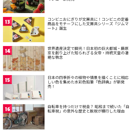
コンビニおにぎりが文房具に！コンビニの定番
13
商品をモチーフにした文房具シリーズ『ジムマ
ート』誕生
世界遺産決定で脚光！日本初の巨大都城・藤原
14
京を創り上げた知られざる女帝・持統天皇の凄
絶な執念
日本の四季折々の植物や情景を描くことに相応
15
しい色を集めた水彩色鉛筆『色辞典』が新発
売！
自転車を持つだけで税金？ 昭和まで続いた「自
16
転車税」の意外な歴史と脱税が横行した理由