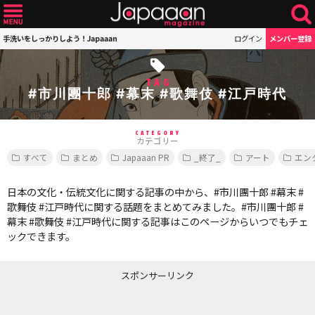
手洗いをしっかりしよう！Japaaan
ログイン
メンバー登録
TAG
#市川團十郎 #幕末 #歌舞伎 #江戸時代
CATEGORY
カテゴリー
すべて
まとめ
Japaaan PR
_終了_
アート
エン
日本の文化・伝統文化に関する記事の中から、#市川團十郎 #幕末 #
歌舞伎 #江戸時代に関する話題をまとめてみました。#市川團十郎 #
幕末 #歌舞伎 #江戸時代に関する記事はこのページからいつでもチェ
ックできます。
スポンサーリンク