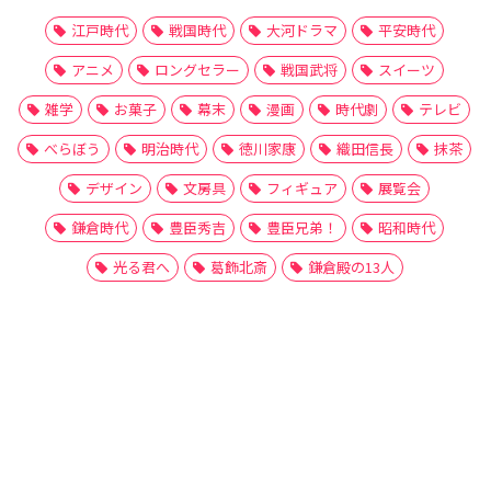
江戸時代
戦国時代
大河ドラマ
平安時代
アニメ
ロングセラー
戦国武将
スイーツ
雑学
お菓子
幕末
漫画
時代劇
テレビ
べらぼう
明治時代
徳川家康
織田信長
抹茶
デザイン
文房具
フィギュア
展覧会
鎌倉時代
豊臣秀吉
豊臣兄弟！
昭和時代
光る君へ
葛飾北斎
鎌倉殿の13人