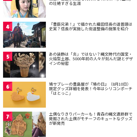
の壮絶すぎる生涯
『豊臣兄弟！』で描かれた織田信長の道普請は
4
史実？信長が実施した街道整備の施策を紹介
あの装飾は「炎」ではない？縄文時代の国宝・
5
火焔型土器、5000年前の人々が刻んだ謎とデザ
インの秘密
鳩サブレーの豊島屋が『鳩の日』（8月10日）
6
限定グッズ詳細を発表！今年はシリコンポーチ
「はとっこ」
土偶なりきりパーカーも！青森の縄文遺跡群で
7
発掘された土偶がモチーフのキュートなグッズ
が新発売