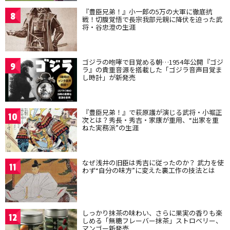
『豊臣兄弟！』小一郎の5万の大軍に徹底抗
8
戦！切腹覚悟で長宗我部元親に降伏を迫った武
将・谷忠澄の生涯
ゴジラの咆哮で目覚める朝…1954年公開『ゴジ
9
ラ』の貴重音源を搭載した「ゴジラ音声目覚ま
し時計」が新発売
『豊臣兄弟！』で萩原護が演じる武将・小堀正
10
次とは？秀長・秀吉・家康が重用、“出家を重
ねた実務派”の生涯
なぜ浅井の旧臣は秀吉に従ったのか？ 武力を使
11
わず“自分の味方”に変えた裏工作の技法とは
しっかり抹茶の味わい、さらに果実の香りも楽
12
しめる「無糖フレーバー抹茶」ストロベリー、
マンゴー新発売