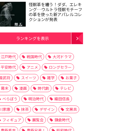
怪獣革を纏う！ダダ、エレキ
ング…ウルトラ怪獣モチーフ
の革を使った新アパレルコレ
クションが発表
ランキングを表示
江戸時代
戦国時代
大河ドラマ
平安時代
アニメ
ロングセラー
国武将
スイーツ
雑学
お菓子
幕末
漫画
時代劇
テレビ
べらぼう
明治時代
織田信長
川家康
抹茶
デザイン
文房具
フィギュア
展覧会
鎌倉時代
豊臣秀吉
豊臣兄弟！
昭和時代