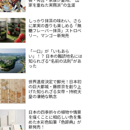
家を重ねた実務派”の生涯
しっかり抹茶の味わい、さら
に果実の香りも楽しめる「無
糖フレーバー抹茶」ストロベ
リー、マンゴー新発売
「一口」が「いもあら
い」！？ 日本の難読地名には
知られざる“名前の法則”があ
った
世界遺産決定で脚光！日本初
の巨大都城・藤原京を創り上
げた知られざる女帝・持統天
皇の凄絶な執念
日本の四季折々の植物や情景
を描くことに相応しい色を集
めた水彩色鉛筆『色辞典』が
新発売！