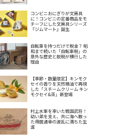
コンビニおにぎりが文房具
に！コンビニの定番商品をモ
チーフにした文房具シリーズ
『ジムマート』誕生
自転車を持つだけで税金？ 昭
和まで続いた「自転車税」の
意外な歴史と脱税が横行した
理由
【季節・数量限定】キンモク
セイの香りを天然精油で再現
した「スチームクリーム キン
モクセイ&茶」新登場
村上水軍を率いた戦国武将！
幼い弟を支え、共に海へ散っ
た得居通幸の波乱に満ちた生
涯