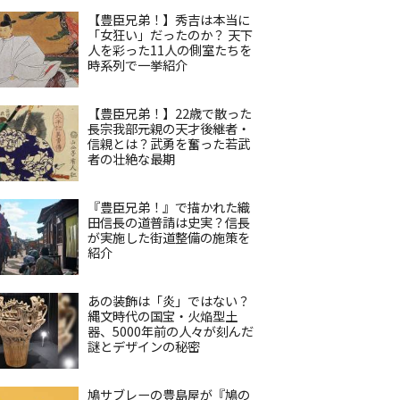
【豊臣兄弟！】秀吉は本当に
「女狂い」だったのか？ 天下
人を彩った11人の側室たちを
時系列で一挙紹介
【豊臣兄弟！】22歳で散った
長宗我部元親の天才後継者・
信親とは？武勇を奮った若武
者の壮絶な最期
『豊臣兄弟！』で描かれた織
田信長の道普請は史実？信長
が実施した街道整備の施策を
紹介
あの装飾は「炎」ではない？
縄文時代の国宝・火焔型土
器、5000年前の人々が刻んだ
謎とデザインの秘密
鳩サブレーの豊島屋が『鳩の