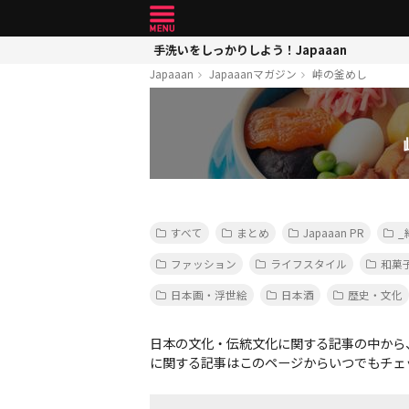
手洗いをしっかりしよう！Japaaan
Japaaan
Japaaanマガジン
峠の釜めし
すべて
まとめ
Japaaan PR
_
ファッション
ライフスタイル
和菓
日本画・浮世絵
日本酒
歴史・文化
日本の文化・伝統文化に関する記事の中から
に関する記事はこのページからいつでもチェ