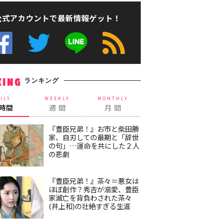
公式アカウントで最新情報ゲット！
ランキング
KING
ILY
WEEKLY
MONTHLY
4時間
週 間
月 間
『豊臣兄弟！』お市と柴田勝
家、自刃しての最期と「辞世
の句」…運命を共にした２人
の悲劇
『豊臣兄弟！』茶々＝悪女は
ほぼ創作？秀吉が溺愛、豊臣
家滅亡を背負わされた茶々
(井上和)の壮絶すぎる生涯