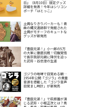
日』（8月10日）限定グッズ
詳細を発表！今年はシリコン
ポーチ「はとっこ」
土偶なりきりパーカーも！青
森の縄文遺跡群で発掘された
土偶がモチーフのキュートな
グッズが新発売
『豊臣兄弟！』小一郎の5万
の大軍に徹底抗戦！切腹覚悟
で長宗我部元親に降伏を迫っ
た武将・谷忠澄の生涯
ゴジラの咆哮で目覚める朝…
1954年公開『ゴジラ』の貴重
音源を搭載した「ゴジラ音声
目覚まし時計」が新発売
『豊臣兄弟！』で萩原護が演
じる武将・小堀正次とは？秀
長・秀吉・家康が重用、“出