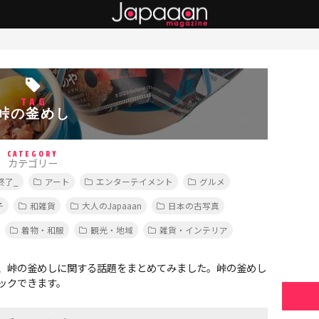
TAG
峠の釜めし
CATEGORY
カテゴリー
終了_
アート
エンターテイメント
グルメ
子
和雑貨
大人のJapaaan
日本の古写真
着物・和服
観光・地域
雑貨・インテリア
、峠の釜めしに関する話題をまとめてみました。峠の釜めし
ックできます。