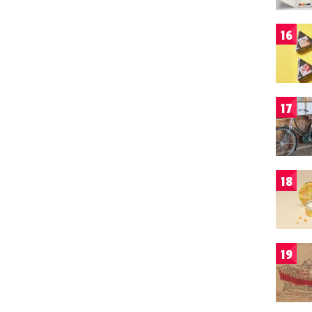
16
17
18
19