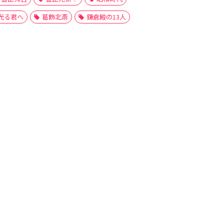
光る君へ
葛飾北斎
鎌倉殿の13人