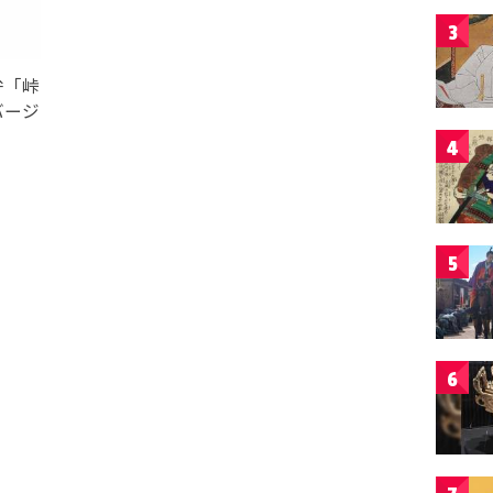
3
弁「峠
バージ
4
5
6